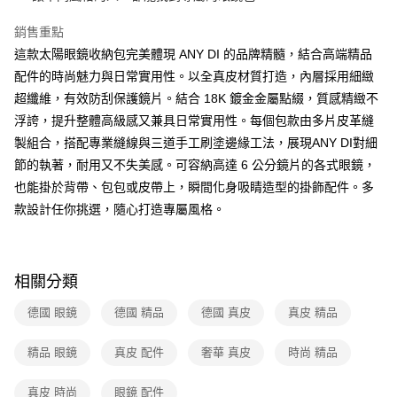
銷售重點
這款太陽眼鏡收納包完美體現 ANY DI 的品牌精髓，結合高端精品
配件的時尚魅力與日常實用性。以全真皮材質打造，內層採用細緻
超纖維，有效防刮保護鏡片。結合 18K 鍍金金屬點綴，質感精緻不
浮誇，提升整體高級感又兼具日常實用性。每個包款由多片皮革縫
製組合，搭配專業縫線與三道手工刷塗邊緣工法，展現ANY DI對細
節的執著，耐用又不失美感。可容納高達 6 公分鏡片的各式眼鏡，
也能掛於背帶、包包或皮帶上，瞬間化身吸睛造型的掛飾配件。多
款設計任你挑選，隨心打造專屬風格。
相關分類
德國 眼鏡
德國 精品
德國 真皮
真皮 精品
精品 眼鏡
真皮 配件
奢華 真皮
時尚 精品
真皮 時尚
眼鏡 配件