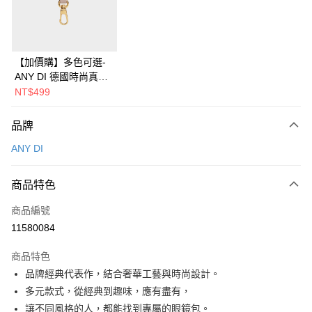
華南商業銀行
彰化商業銀行
合作金庫商業銀行
第一商業銀行
即享券
上海商業儲蓄銀行
台北富邦商業銀行
華南商業銀行
彰化商業銀行
國泰世華商業銀行
兆豐國際商業銀行
LINE Pay
上海商業儲蓄銀行
台北富邦商業銀行
臺灣中小企業銀行
台中商業銀行
國泰世華商業銀行
兆豐國際商業銀行
【加價購】多色可選-
匯豐（台灣）商業銀行
華泰商業銀行
Apple Pay
臺灣中小企業銀行
台中商業銀行
ANY DI 德國時尚真皮
聯邦商業銀行
遠東國際商業銀行
匯豐（台灣）商業銀行
華泰商業銀行
多功能吊扣
NT$499
街口支付
元大商業銀行
永豐商業銀行
聯邦商業銀行
遠東國際商業銀行
玉山商業銀行
星展（台灣）商業銀行
元大商業銀行
永豐商業銀行
Google Pay
品牌
台新國際商業銀行
中國信託商業銀行
玉山商業銀行
星展（台灣）商業銀行
台灣樂天信用卡公司
ANY DI
台新國際商業銀行
中國信託商業銀行
ATM付款
台灣樂天信用卡公司
運送方式
商品特色
宅配
商品編號
每筆NT$100，滿NT$999(含以上)免運費
11580084
付款後門市自取
商品特色
免運費
品牌經典代表作，結合奢華工藝與時尚設計。
多元款式，從經典到趣味，應有盡有，
讓不同風格的人，都能找到專屬的眼鏡包。