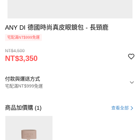
ANY DI 德國時尚真皮眼鏡包 - 長頸鹿
宅配滿NT$999免運
NT$4,500
NT$3,350
付款與運送方式
宅配滿NT$999免運
付款方式
信用卡一次付款
商品加價購 (1)
查看全部
信用卡分期付款
3 期 0 利率 每期
NT$1,116
21家銀行
6 期 0 利率 每期
NT$558
21家銀行
合作金庫商業銀行
第一商業銀行