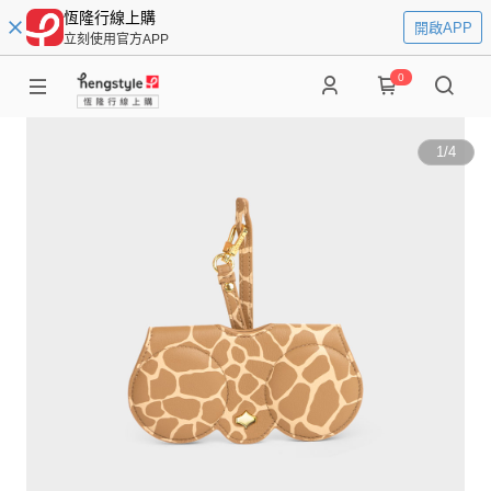
恆隆行線上購
開啟APP
立刻使用官方APP
0
1
/
4