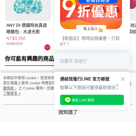
ANY DI 德國時尚真皮
ANY DI 德國時尚真皮
ANY DI 德國時
眼鏡包 - 水波光影
眼鏡包 - 蜜褐棕
眼鏡包 - 玫紫葉
【新朋友】限時註冊優惠，只到
NT$3,350
NT$3,225
NT$3,350
8/7！
NT$4,500
NT$4,300
NT$4,500
你可能有興趣的商品
全站排行
回覆至 恆隆行
連結恆隆行LINE 官方帳號
本網站中使用 cookie，欲查詢有關本網站使用 cookie 方式之詳情，及若您不希
熱門標籤
望在電腦上使用 cookie 時應如何變更電腦的 cookie 設定，請參閱本網站「
隱私
點擊以下按鈕可獲得最新資訊👇
權條款
」之 Cookie 聲明。您繼續使用本網站即表示您同意本公司得按本網站使
用條款之 Cookie 聲明使用 cookie。
了解更多 >
連結 LINE 帳號
我知道了