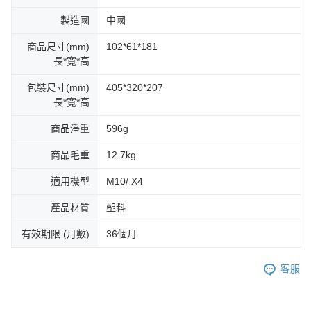
製造國
中國
商品尺寸(mm)
102*61*181
長*寬*高
包裝尺寸(mm)
405*320*207
長*寬*高
商品淨重
596g
商品毛重
12.7kg
適用機型
M10/ X4
產品材質
塑料
有效期限 (月數)
36個月
客服