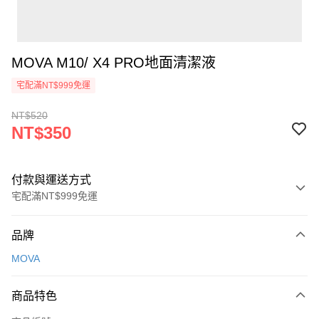
MOVA M10/ X4 PRO地面清潔液
宅配滿NT$999免運
NT$520
NT$350
付款與運送方式
宅配滿NT$999免運
付款方式
品牌
信用卡一次付款
MOVA
信用卡分期付款
3 期 0 利率 每期
NT$116
21家銀行
商品特色
6 期 0 利率 每期
NT$58
21家銀行
合作金庫商業銀行
第一商業銀行