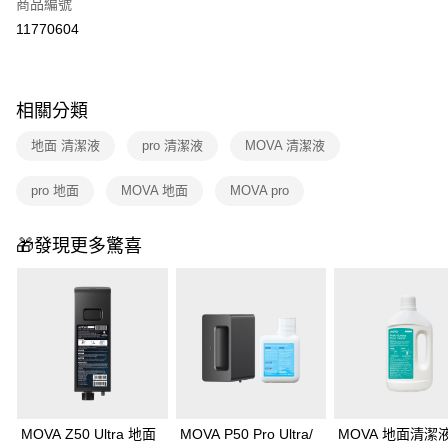
商品編號
華南商業銀行
彰化商業銀行
合作金庫商業銀行
第一商業銀行
11770604
即享券
上海商業儲蓄銀行
台北富邦商業銀行
華南商業銀行
彰化商業銀行
國泰世華商業銀行
兆豐國際商業銀行
LINE Pay
上海商業儲蓄銀行
台北富邦商業銀行
臺灣中小企業銀行
台中商業銀行
國泰世華商業銀行
兆豐國際商業銀行
匯豐（台灣）商業銀行
華泰商業銀行
Apple Pay
相關分類
臺灣中小企業銀行
台中商業銀行
聯邦商業銀行
遠東國際商業銀行
匯豐（台灣）商業銀行
華泰商業銀行
街口支付
元大商業銀行
永豐商業銀行
地面 清潔液
pro 清潔液
MOVA 清潔液
聯邦商業銀行
遠東國際商業銀行
玉山商業銀行
星展（台灣）商業銀行
元大商業銀行
永豐商業銀行
Google Pay
台新國際商業銀行
中國信託商業銀行
pro 地面
MOVA 地面
MOVA pro
玉山商業銀行
星展（台灣）商業銀行
台灣樂天信用卡公司
台新國際商業銀行
中國信託商業銀行
ATM付款
台灣樂天信用卡公司
🎁發現更多驚喜
運送方式
宅配
每筆NT$100，滿NT$999(含以上)免運費
付款後門市自取
免運費
MOVA Z50 Ultra 地面
MOVA P50 Pro Ultra/
MOVA 地面清潔液