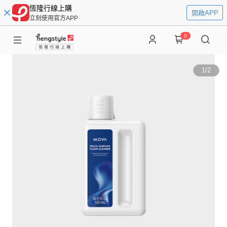
恆隆行線上購
開啟APP
立刻使用官方APP
0
1
/
2