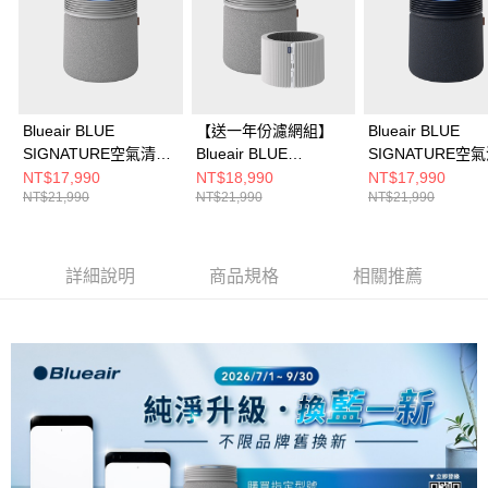
Blueair BLUE
【送一年份濾網組】
Blueair BLUE
SIGNATURE空氣清淨
Blueair BLUE
SIGNATURE空
機SP4i 晨曙灰
SIGNATURE空氣清淨
機SP4i 極夜藍
NT$17,990
NT$18,990
NT$17,990
NT$21,990
NT$21,990
NT$21,990
機SP4i 晨曙灰
詳細說明
商品規格
相關推薦