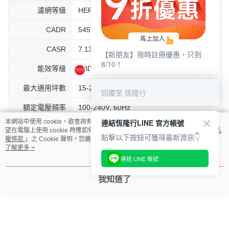
濾網等級
HEPASilent™
恆隆行
CADR
545 m³/h
CASR
7.13
能效等級
TBD
最大適用坪數
15-26坪
額定電壓頻率
100-240V, 60Hz
本網站中使用 cookie，欲查詢有關本網站使用 cookie 方式之詳情，及若您不希
額定消耗功率
36W
【新朋友】限時註冊優惠，只到
望在電腦上使用 cookie 時應如何變更電腦的 cookie 設定，請參閱本網站「
隱私
8/10！
權條款
」之 Cookie 聲明。您繼續使用本網站即表示您同意本公司得按本網站使
分貝數
19~54分貝
用條款之 Cookie 聲明使用 cookie。
了解更多 >
BSMI 證號
CI3C5064080262
回覆至 恆隆行
我知道了
BSMI上的產品
4442411001
型號
能效標籤登錄編
AR-115-0029
號