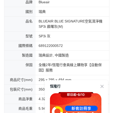
品牌
Blueair
國別
瑞典
品名
BLUEAIR BLUE SIGNATURE空氣清淨機
SP3i 晨曙灰(M)
型號
SP3i 灰
國際條碼
689122000572
製造國
瑞典設計, 中國製造
保固
全機2年/恆隆行會員線上購物享【自動保
固】服務
商品尺寸(mm)
295 x 295 x 494 mm
包裝尺寸(mm)
350X350X720 mm
商品淨重
4.32KG
商品毛重
5.94LG