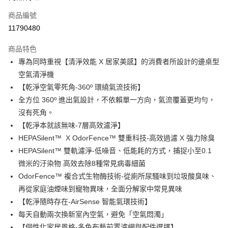
6 期 0 利率 每期
NT$2,498
21家銀行
合作金庫商業銀行
第一商業銀行
商品編號
華南商業銀行
彰化商業銀行
合作金庫商業銀行
第一商業銀行
11790480
即享券
上海商業儲蓄銀行
台北富邦商業銀行
華南商業銀行
彰化商業銀行
國泰世華商業銀行
兆豐國際商業銀行
LINE Pay
上海商業儲蓄銀行
台北富邦商業銀行
商品特色
臺灣中小企業銀行
台中商業銀行
國泰世華商業銀行
兆豐國際商業銀行
專為同時重視【清淨效能 X 居家美感】的消費者所設計的邊桌型
匯豐（台灣）商業銀行
華泰商業銀行
Apple Pay
臺灣中小企業銀行
台中商業銀行
空氣清淨機
聯邦商業銀行
遠東國際商業銀行
匯豐（台灣）商業銀行
華泰商業銀行
街口支付
元大商業銀行
永豐商業銀行
【乾淨空氣零死角-360º 環繞氣流技術】
聯邦商業銀行
遠東國際商業銀行
玉山商業銀行
星展（台灣）商業銀行
全方位 360º 進出氣設計，不依賴單一方向，氣流覆蓋更均勻，
元大商業銀行
永豐商業銀行
Google Pay
台新國際商業銀行
中國信託商業銀行
玉山商業銀行
星展（台灣）商業銀行
沒有死角。
台灣樂天信用卡公司
台新國際商業銀行
中國信託商業銀行
ATM付款
【乾淨本就該無味-7層高效濾淨】
台灣樂天信用卡公司
HEPASilent™ X OdorFence™ 雙重科技-高效過濾 X 強力除臭
運送方式
HEPASilent™ 雙軌濾淨-低噪音、低能耗的方式，捕捉小至0.1
微米的汙染物 高效去除8種常見病毒細菌
宅配
OdorFence™ 複合式生物酶技術-從廁所尿騷味到垃圾酸臭味、
每筆NT$100，滿NT$999(含以上)免運費
再從家庭油煙味到寵物異味，全面分解家中常見異味
【乾淨隨時存在-AirSense 智能氣環技術】
每天自動兩次換新室內空氣，避免「空氣悶濁」
【個性化家居風格-多色布藝前置濾網與配件選擇】