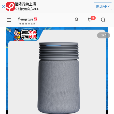
恆隆行線上購
開啟APP
立刻使用官方APP
0
1
/
7