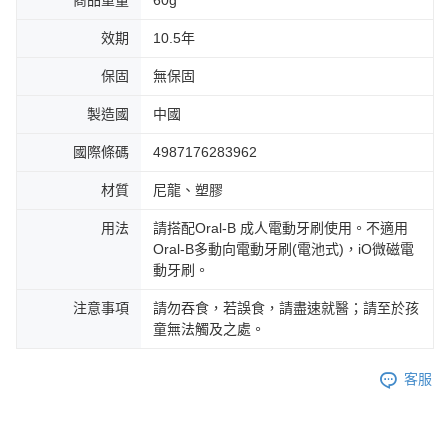
效期
10.5年
保固
無保固
製造國
中國
國際條碼
4987176283962
材質
尼龍、塑膠
用法
請搭配Oral-B 成人電動牙刷使用。不適用
Oral-B多動向電動牙刷(電池式)，iO微磁電
動牙刷。
注意事項
請勿吞食，若誤食，請盡速就醫；請至於孩
童無法觸及之處。
客服