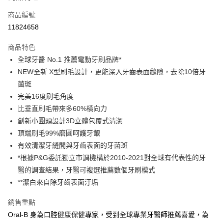
6 期 0 利率 每期
NT$266
21家銀行
合作金庫商業銀行
第一商業銀行
商品編號
華南商業銀行
彰化商業銀行
合作金庫商業銀行
第一商業銀行
11824658
即享券
上海商業儲蓄銀行
台北富邦商業銀行
華南商業銀行
彰化商業銀行
國泰世華商業銀行
兆豐國際商業銀行
LINE Pay
上海商業儲蓄銀行
台北富邦商業銀行
商品特色
臺灣中小企業銀行
台中商業銀行
國泰世華商業銀行
兆豐國際商業銀行
全球牙醫 No.1 推薦電動牙刷品牌*
匯豐（台灣）商業銀行
華泰商業銀行
Apple Pay
臺灣中小企業銀行
台中商業銀行
NEW全新 X型刷毛設計，更能深入牙齒表面縫隙，去除10倍牙
聯邦商業銀行
遠東國際商業銀行
匯豐（台灣）商業銀行
華泰商業銀行
街口支付
元大商業銀行
永豐商業銀行
菌斑
聯邦商業銀行
遠東國際商業銀行
玉山商業銀行
星展（台灣）商業銀行
完美16度刷毛角度
元大商業銀行
永豐商業銀行
Google Pay
台新國際商業銀行
中國信託商業銀行
玉山商業銀行
星展（台灣）商業銀行
比垂直刷毛帶來多60%橫向力
台灣樂天信用卡公司
台新國際商業銀行
中國信託商業銀行
大哥付你分期
創新小圓頭設計3D立體包覆式清潔
台灣樂天信用卡公司
相關說明
頂端刷毛99%磨圓呵護牙齦
【大哥付你分期使用說明】
有效清潔牙縫間與牙齒表面的牙菌斑
ATM付款
1.本服務由台灣大哥大提供，台灣大哥大用戶可立即使用無須另外申請。
*根據P&G委託獨立市調機構於2010-2021對全球有代表性的牙
2.付款方式選擇「大哥付你分期」，訂單成立後會自動跳轉到大哥付的交易
流程，驗證手機門號後，選擇欲分期的期數、繳款截止日，確認付款後即完
醫的調查結果，牙醫可複選推薦數個牙刷模式
運送方式
成交易。
**潔白來自除牙齒表面汙垢
3.實際核准額度、可分期數及費用金額請依後續交易確認頁面所載為準。
宅配
4.訂單成立30分鐘內，如未前往確認交易或遇審核未通過，訂單將自動取
每筆NT$100，滿NT$999(含以上)免運費
銷售重點
消。如遇「轉專審核」未通過狀況，表示未達大哥付你分期系統評分，恕無
法說明評估內容。
Oral-B 身為口腔健康保健專家，受到全球專業牙醫師推薦喜愛，為