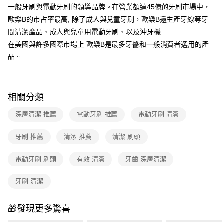
付款後門市自取
【繳款方式說明】
一般牙刷與電動牙刷的領導品牌。在營業額達45億的牙刷市場中，
1.分期款項不併入電信帳單，「大哥付你分期」於每月結算日後寄送繳費提
免運費
歐樂B的市占率最高, 除了成人與兒童牙刷，歐樂B還生產牙線等牙
醒簡訊。
2.透過簡訊連結打開帳單後，可選擇「超商條碼／台灣大直營門市／銀行轉
間清潔產品、成人與兒童用電動牙刷、以及沖牙機
帳／街口支付／iPASS MONEY」等通路繳費。
在美國與許多國際市場上 歐樂B是最多牙醫和一般消費者選用的產
【注意事項】
品。
1.本服務係由「台灣大哥大股份有限公司」（以下簡稱本公司）所提供，讓
用戶於交易時，得透過本服務購買商品或服務，並由商店將買賣／分期付款
買賣價金債權讓與本公司後，依約使用本公司帳單繳交帳款。
2.基於同意付款使用「大哥付你分期」之契約關係目的，商店將以您的個人
相關分類
資料（包含姓名、電話或地址）提供予台灣大哥大進項蒐集、處理及利用，
由本公司與您本人進行分期帳單所需資料之確認、核對及更正。
深層清潔 推薦
電動牙刷 推薦
電動牙刷 清潔
3.完整用戶服務條款，請詳閱以下連結：
https://oppay.tw/userRule
牙刷 推薦
清潔 推薦
清潔 刷頭
電動牙刷 刷頭
有效 清潔
牙齒 深層清潔
牙刷 清潔
🎁發現更多驚喜