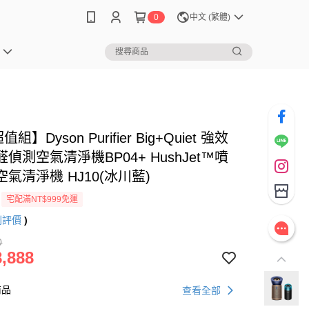
0
中文 (繁體)
值組】Dyson Purifier Big+Quiet 強效
偵測空氣清淨機BP04+ HushJet™噴
氣清淨機 HJ10(冰川藍)
宅配滿NT$999免運
則評價
)
0
,888
商品
查看全部