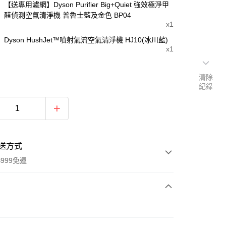
【送專用濾網】Dyson Purifier Big+Quiet 強效極淨甲
醛偵測空氣清淨機 普魯士藍及金色 BP04
x1
Dyson HushJet™噴射氣流空氣清淨機 HJ10(冰川藍)
x1
清除
紀錄
送方式
999免運
次付款
期付款