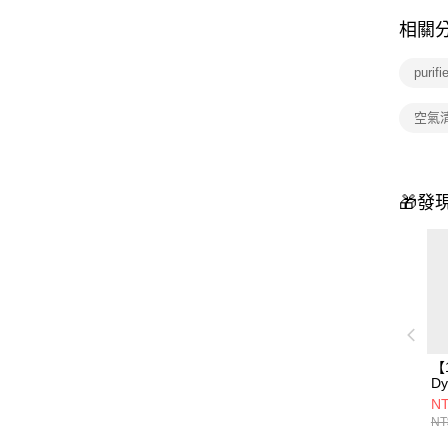
相關
puri
空氣
🎁發
【
Dy
Bi
NT
淨
NT
淨
H