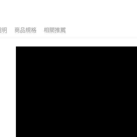
空氣清淨機
J10(銀白色)
說明
商品規格
相關推薦