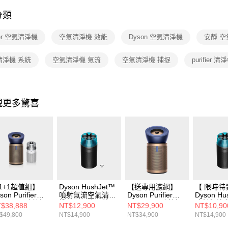
分類
fier 空氣清淨機
空氣清淨機 效能
Dyson 空氣清淨機
安靜 
清淨機 系統
空氣清淨機 氣流
空氣清淨機 捕捉
purifier 清
現更多驚喜
1+1超值組】
Dyson HushJet™
【送專用濾網】
【 限時特
son Purifier
噴射氣流空氣清淨
Dyson Purifier
Dyson Hu
g+Quiet 強效極
機 HJ10(冰川藍)
Big+Quiet 強效極
噴射氣流
$38,888
NT$12,900
NT$29,900
NT$10,90
甲醛偵測空氣清
淨甲醛偵測空氣清
機 HJ10
$49,800
NT$14,900
NT$34,900
NT$14,900
機BP04+
淨機 普魯士藍及金
ushJet™噴射氣
色 BP04