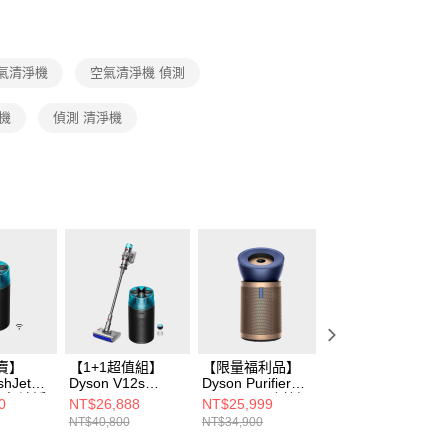
空氣清淨機
空氣清淨機 偵測
淨機
偵測 清淨機
賣】
【1+1超值組】
【限量福利品】
Dyson HushJet™
shJet™
Dyson V12s
Dyson Purifier
噴射氣流空氣清淨
空氣清淨
Origin Submarine
Big+Quiet 強效極
機 HJ10(銀白色)
0
NT$26,888
NT$25,999
NT$12,900
(冰川藍)
SV49 乾溼全能洗
淨甲醛偵測空氣清
NT$40,800
NT$34,900
NT$14,900
地吸塵器+Dyson
淨機 普魯士藍及金
HushJet™噴射氣
色 BP04