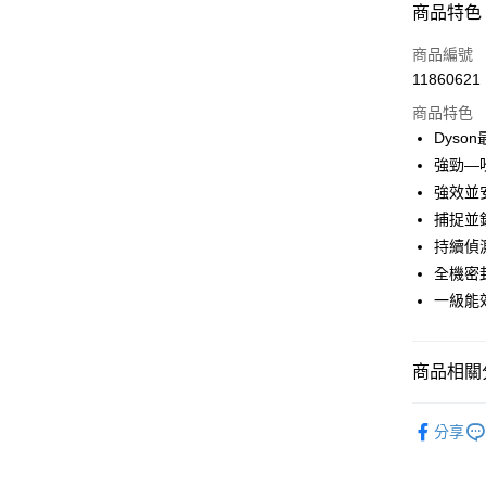
商品特色
3 期 
商品編號
6 期 
合作金
11860621
華南商
合作金
即享券
上海商
商品特色
華南商
國泰世
Dys
LINE Pay
上海商
臺灣中
強勁—
國泰世
匯豐（
Apple Pay
臺灣中
強效並
聯邦商
匯豐（
捕捉並
街口支付
元大商
聯邦商
持續偵
玉山商
元大商
Google Pa
台新國
全機密
玉山商
台灣樂
一級能
台新國
ATM付款
台灣樂
商品相關分
運送方式
宅配
依品牌
分享
每筆NT$1
依類別