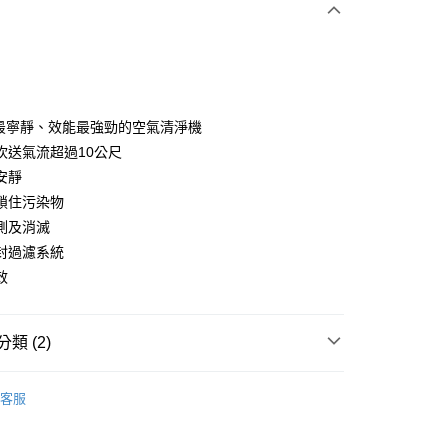
0 利率 每期
NT$12,962
21家銀行
0 利率 每期
NT$6,481
21家銀行
庫商業銀行
第一商業銀行
業銀行
彰化商業銀行
庫商業銀行
第一商業銀行
業儲蓄銀行
台北富邦商業銀行
業銀行
彰化商業銀行
華商業銀行
兆豐國際商業銀行
on最寧靜、效能最強勁的空氣清淨機
業儲蓄銀行
台北富邦商業銀行
小企業銀行
台中商業銀行
吹送氣流超過10公尺
華商業銀行
兆豐國際商業銀行
台灣）商業銀行
華泰商業銀行
小企業銀行
台中商業銀行
安靜
業銀行
遠東國際商業銀行
台灣）商業銀行
華泰商業銀行
鎖住污染物
業銀行
永豐商業銀行
業銀行
遠東國際商業銀行
測及消滅
業銀行
星展（台灣）商業銀行
業銀行
永豐商業銀行
y
際商業銀行
中國信託商業銀行
封過濾系統
業銀行
星展（台灣）商業銀行
天信用卡公司
效
際商業銀行
中國信託商業銀行
天信用卡公司
類 (2)
Dyson
1+1超值組
客服
00，滿NT$999(含以上)免運費
清淨機
Dyson