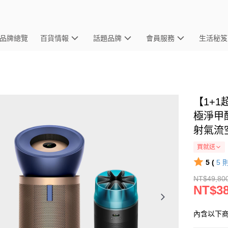
品牌總覽
百貨情報
話題品牌
會員服務
生活秘笈
【1+1超
極淨甲醛
射氣流空
買就送
5 (
5
NT$49,80
NT$38
內含以下