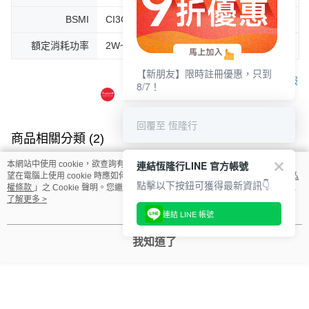
BSMI
CI3C2064080045
額定消耗功率
2W~45W
【新朋友】限時註冊優惠，只到
客服
8/7！
回覆至 恆隆行
商品相關分類 (2)
依品牌
Blueair
空氣清淨機
連結恆隆行LINE 官方帳號
本網站中使用 cookie，欲查詢有關本網站使用 cookie 方式之詳情，及若您不希
望在電腦上使用 cookie 時應如何變更電腦的 cookie 設定，請參閱本網站「
隱私
點擊以下按鈕可獲得最新資訊👇
依類別
清淨機
Blueair
權條款
」之 Cookie 聲明。您繼續使用本網站即表示您同意本公司得按本網站使
用條款之 Cookie 聲明使用 cookie。
了解更多 >
連結 LINE 帳號
評價
我知道了
喜歡這個商品嗎？購買後給他一個好評吧
🎁發現更多驚喜