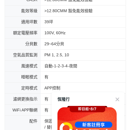
能效等級
>12.80CMM 豁免能效檢驗
適用坪數
39坪
額定電壓頻率
100V, 60Hz
分貝數
29~64分貝
空氣品質監測
PM 1, 2.5, 10
風速模式
自動-1-2-3-4-夜間
睡眠模式
有
定時模式
APP控制
恆隆行
濾網更換指示
有
WiFi APP聯網
有
配件
保證書 / 中文說明書 / 電源線 / 前置濾網1片
/ 替換濾網單入