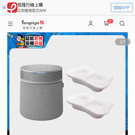
恆隆行線上購
開啟APP
立刻使用官方APP
0
1
/
7