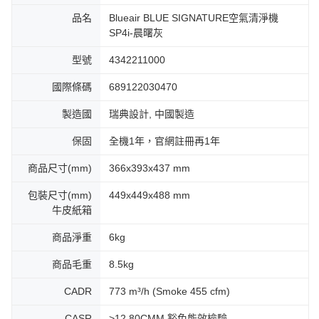
品名
Blueair BLUE SIGNATURE空氣清淨機
SP4i-晨曙灰
型號
4342211000
國際條碼
689122030470
製造國
瑞典設計, 中國製造
保固
全機1年，官網註冊再1年
商品尺寸(mm)
366x393x437 mm
包裝尺寸(mm)
449x449x488 mm
牛皮紙箱
商品淨重
6kg
商品毛重
8.5kg
CADR
773 m³/h (Smoke 455 cfm)
CASR
>12.80CMM 豁免能效檢驗