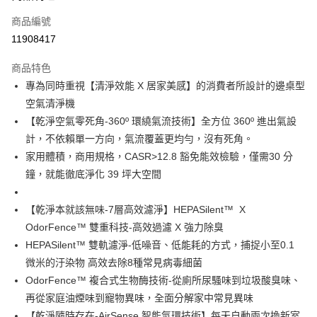
6 期 0 利率 每期
NT$3,665
21家銀行
合作金庫商業銀行
第一商業銀行
商品編號
華南商業銀行
彰化商業銀行
合作金庫商業銀行
第一商業銀行
11908417
即享券
上海商業儲蓄銀行
台北富邦商業銀行
華南商業銀行
彰化商業銀行
國泰世華商業銀行
兆豐國際商業銀行
LINE Pay
上海商業儲蓄銀行
台北富邦商業銀行
商品特色
臺灣中小企業銀行
台中商業銀行
國泰世華商業銀行
兆豐國際商業銀行
專為同時重視【清淨效能 X 居家美感】的消費者所設計的邊桌型
匯豐（台灣）商業銀行
華泰商業銀行
Apple Pay
臺灣中小企業銀行
台中商業銀行
空氣清淨機
聯邦商業銀行
遠東國際商業銀行
匯豐（台灣）商業銀行
華泰商業銀行
街口支付
元大商業銀行
永豐商業銀行
【乾淨空氣零死角-360º 環繞氣流技術】全方位 360º 進出氣設
聯邦商業銀行
遠東國際商業銀行
玉山商業銀行
星展（台灣）商業銀行
計，不依賴單一方向，氣流覆蓋更均勻，沒有死角。
元大商業銀行
永豐商業銀行
Google Pay
台新國際商業銀行
中國信託商業銀行
玉山商業銀行
星展（台灣）商業銀行
家用體積，商用規格，CASR>12.8 豁免能效檢驗，僅需30 分
台灣樂天信用卡公司
台新國際商業銀行
中國信託商業銀行
ATM付款
鐘，就能徹底淨化 39 坪大空間
台灣樂天信用卡公司
運送方式
【乾淨本就該無味-7層高效濾淨】HEPASilent™ X
OdorFence™ 雙重科技-高效過濾 X 強力除臭
宅配
HEPASilent™ 雙軌濾淨-低噪音、低能耗的方式，捕捉小至0.1
每筆NT$100，滿NT$999(含以上)免運費
微米的汙染物 高效去除8種常見病毒細菌
OdorFence™ 複合式生物酶技術-從廁所尿騷味到垃圾酸臭味、
再從家庭油煙味到寵物異味，全面分解家中常見異味
【乾淨隨時存在-AirSense 智能氣環技術】每天自動兩次換新室