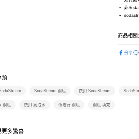
玉山商
台灣樂
非Sod
台新國
ATM付款
台灣樂
soda
運送方式
商品相關分
宅配
依品牌
每筆NT$1
分享
配件耗材
付款後門
免運費
分類
odaStream
SodaStream 鋼瓶
快扣 SodaStream
SodaSt
水 鋼瓶
快扣 氣泡水
恆隆行 鋼瓶
鋼瓶 填充
現更多驚喜