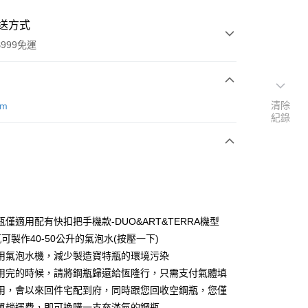
送方式
999免運
次付款
清除
am
紀錄
期付款
0 利率 每期
NT$400
21家銀行
0 利率 每期
NT$200
21家銀行
庫商業銀行
第一商業銀行
業銀行
彰化商業銀行
庫商業銀行
第一商業銀行
業儲蓄銀行
台北富邦商業銀行
業銀行
彰化商業銀行
華商業銀行
兆豐國際商業銀行
僅適用配有快扣把手機款-DUO&ART&TERRA機型
業儲蓄銀行
台北富邦商業銀行
小企業銀行
台中商業銀行
可製作40-50公升的氣泡水(按壓一下)
華商業銀行
兆豐國際商業銀行
台灣）商業銀行
華泰商業銀行
小企業銀行
台中商業銀行
用氣泡水機，減少製造寶特瓶的環境污染
業銀行
遠東國際商業銀行
台灣）商業銀行
華泰商業銀行
用完的時候，請將鋼瓶歸還給恆隆行，只需支付氣體填
業銀行
永豐商業銀行
業銀行
遠東國際商業銀行
用，會以來回件宅配到府，同時跟您回收空鋼瓶，您僅
業銀行
星展（台灣）商業銀行
業銀行
永豐商業銀行
y
際商業銀行
中國信託商業銀行
單趟運費，即可換購一支充滿氣的鋼瓶