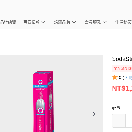
品牌總覽
百貨情報
話題品牌
會員服務
生活秘笈
Soda
宅配滿NT$
5 (
2
NT$1,
數量