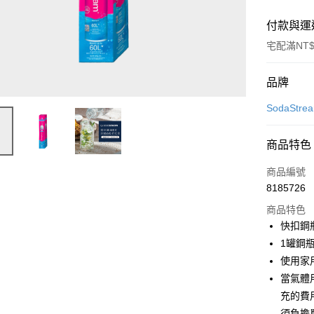
付款與運
宅配滿NT$
付款方式
品牌
信用卡一
SodaStre
信用卡分
商品特色
3 期 
商品編號
6 期 
合作金
8185726
華南商
合作金
即享券
上海商
商品特色
華南商
國泰世
快扣鋼瓶
LINE Pay
上海商
臺灣中
1罐鋼瓶
國泰世
匯豐（
Apple Pay
臺灣中
使用家
聯邦商
匯豐（
當氣體
街口支付
元大商
聯邦商
充的費
玉山商
元大商
Google Pa
台新國
須負擔