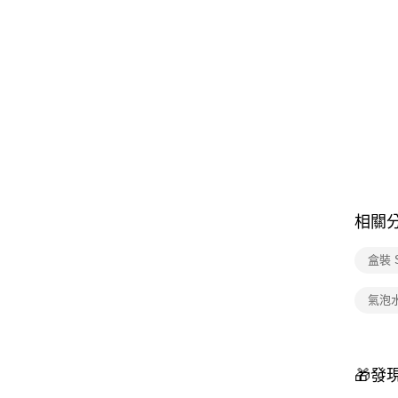
相關
盒裝 S
氣泡
🎁發