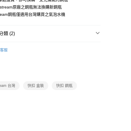
業銀行
星展（台灣）商業銀行
天信用卡公司
astream原廠之鋼瓶無法換購新鋼瓶
際商業銀行
中國信託商業銀行
天信用卡公司
stream鋼瓶僅適用台灣購買之氣泡水機
類 (2)
SodaStream
交換/全新 鋼瓶
00，滿NT$999(含以上)免運費
客服
SodaStream 配件
粉色全新 / 交換鋼瓶
市自取
ream 台灣
快扣 盒裝
快扣 鋼瓶