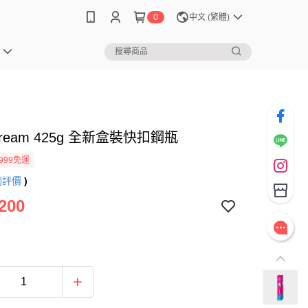
0
中文 (繁體)
Stream 425g 全新盒裝快扣鋼瓶
999免運
則評價
)
200