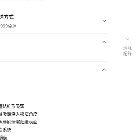
送方式
999免運
清除
次付款
紀錄
期付款
0 利率 每期
NT$2,333
21家銀行
0 利率 每期
NT$1,166
21家銀行
庫商業銀行
第一商業銀行
業銀行
彰化商業銀行
庫商業銀行
第一商業銀行
業儲蓄銀行
台北富邦商業銀行
業銀行
彰化商業銀行
華商業銀行
兆豐國際商業銀行
纏結錐形吸頭
業儲蓄銀行
台北富邦商業銀行
小企業銀行
台中商業銀行
縫吸頭深入狹窄角度
華商業銀行
兆豐國際商業銀行
台灣）商業銀行
華泰商業銀行
小企業銀行
台中商業銀行
毛塵刷清潔細緻表面
業銀行
遠東國際商業銀行
台灣）商業銀行
華泰商業銀行
濾系統
業銀行
永豐商業銀行
業銀行
遠東國際商業銀行
鐘續航
業銀行
星展（台灣）商業銀行