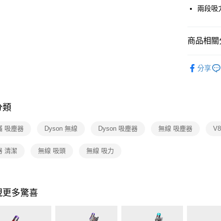
元大商
Google Pa
台新國
兩段吸
玉山商
台灣樂
台新國
ATM付款
台灣樂
商品相關分
運送方式
依品牌
分享
宅配
依類別
每筆NT$1
分類
蟎 吸塵器
Dyson 無線
Dyson 吸塵器
無線 吸塵器
V
器 清潔
無線 吸頭
無線 吸力
現更多驚喜