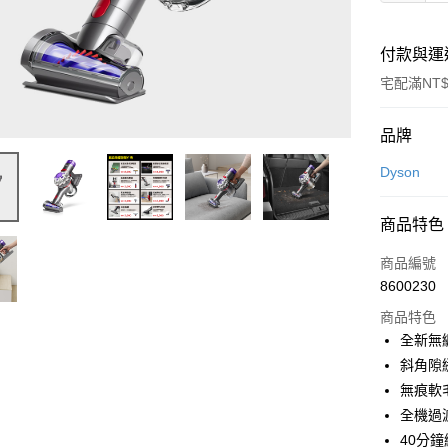
付款與運
宅配滿NT$
付款方式
品牌
信用卡一
Dyson
信用卡分
商品特色
3 期 
商品編號
6 期 
合作金
8600230
華南商
合作金
即享券
上海商
商品特色
華南商
國泰世
全新無
LINE Pay
上海商
臺灣中
斜角隙
國泰世
匯豐（
Apple Pay
臺灣中
無痕軟
聯邦商
匯豐（
全機過
街口支付
元大商
聯邦商
40分
玉山商