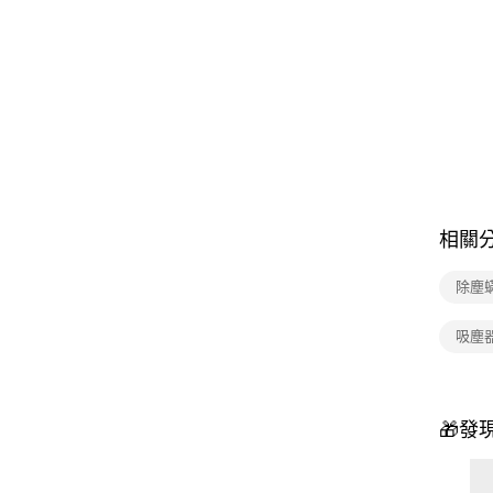
相關
除塵
吸塵
🎁發