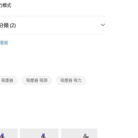
業銀行
永豐商業銀行
y
際商業銀行
中國信託商業銀行
力模式
業銀行
星展（台灣）商業銀行
天信用卡公司
際商業銀行
中國信託商業銀行
天信用卡公司
類 (2)
Dyson
吸塵器
客服
清潔家電
Dyson
00，滿NT$999(含以上)免運費
8 吸塵器
吸塵器 吸頭
吸塵器 吸力