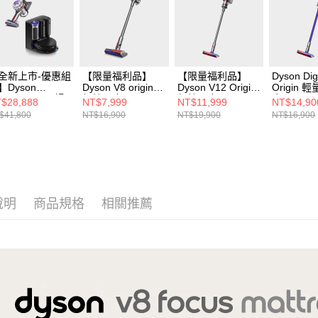
全新上市-優惠組
【限量福利品】
【限量福利品】
Dyson Digi
】Dyson
Dyson V8 origin
Dyson V12 Origin
Origin
ot+Scrub Ai 掃
無線吸塵器
無線吸塵器
塵器
$28,888
NT$7,999
NT$11,999
NT$14,90
機器人+V8
$41,800
NT$16,900
NT$19,900
NT$16,900
cus Mattress
rigin無線吸塵器
說明
商品規格
相關推薦