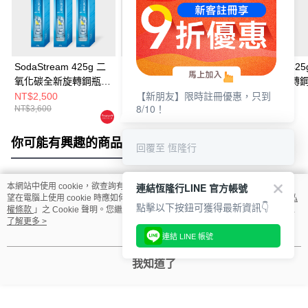
SodaStream 425g 二
SodaStream 425g 二
SodaStream 425
氧化碳全新旋轉鋼瓶
氧化碳全新旋轉鋼瓶
氧化碳全新旋轉
【新朋友】限時註冊優惠，只到
(3入組)
(2入組)
NT$2,500
NT$1,800
NT$1,200
8/10！
NT$3,600
NT$2,400
你可能有興趣的商品
全站排行
回覆至 恆隆行
連結恆隆行LINE 官方帳號
本網站中使用 cookie，欲查詢有關本網站使用 cookie 方式之詳情，及若您不希
熱門標籤
望在電腦上使用 cookie 時應如何變更電腦的 cookie 設定，請參閱本網站「
隱私
點擊以下按鈕可獲得最新資訊👇
權條款
」之 Cookie 聲明。您繼續使用本網站即表示您同意本公司得按本網站使
用條款之 Cookie 聲明使用 cookie。
了解更多 >
連結 LINE 帳號
我知道了