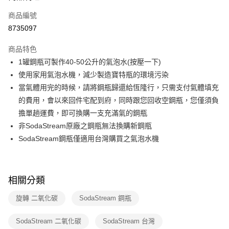
6 期 0 利率 每期
NT$750
21家銀行
合作金庫商業銀行
第一商業銀行
商品編號
華南商業銀行
彰化商業銀行
合作金庫商業銀行
第一商業銀行
8735097
即享券
上海商業儲蓄銀行
台北富邦商業銀行
華南商業銀行
彰化商業銀行
國泰世華商業銀行
兆豐國際商業銀行
LINE Pay
上海商業儲蓄銀行
台北富邦商業銀行
商品特色
臺灣中小企業銀行
台中商業銀行
國泰世華商業銀行
兆豐國際商業銀行
1罐鋼瓶可製作40-50公升的氣泡水(按壓一下)
匯豐（台灣）商業銀行
華泰商業銀行
Apple Pay
臺灣中小企業銀行
台中商業銀行
使用家用氣泡水機，減少製造寶特瓶的環境污染
聯邦商業銀行
遠東國際商業銀行
匯豐（台灣）商業銀行
華泰商業銀行
街口支付
元大商業銀行
永豐商業銀行
當氣體用完的時候，請將鋼瓶歸還給恆隆行，只需支付氣體填充
聯邦商業銀行
遠東國際商業銀行
玉山商業銀行
星展（台灣）商業銀行
的費用，會以來回件宅配到府，同時跟您回收空鋼瓶，您僅須負
元大商業銀行
永豐商業銀行
Google Pay
台新國際商業銀行
中國信託商業銀行
玉山商業銀行
星展（台灣）商業銀行
擔單趟運費，即可換購一支充滿氣的鋼瓶
台灣樂天信用卡公司
台新國際商業銀行
中國信託商業銀行
ATM付款
非SodaStream原廠之鋼瓶無法換購新鋼瓶
台灣樂天信用卡公司
SodaStream鋼瓶僅適用台灣購買之氣泡水機
運送方式
宅配
每筆NT$100，滿NT$999(含以上)免運費
相關分類
付款後門市自取
旋轉 二氧化碳
SodaStream 鋼瓶
免運費
SodaStream 二氧化碳
SodaStream 台灣