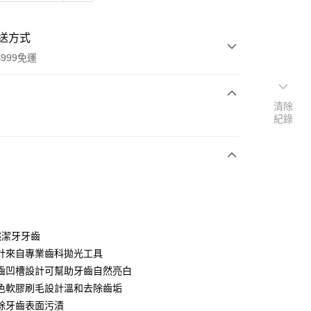
送方式
999免運
清除
次付款
紀錄
期付款
0 利率 每期
NT$399
21家銀行
0 利率 每期
NT$199
21家銀行
庫商業銀行
第一商業銀行
業銀行
彰化商業銀行
庫商業銀行
第一商業銀行
業儲蓄銀行
台北富邦商業銀行
業銀行
彰化商業銀行
華商業銀行
兆豐國際商業銀行
然潔牙牙齒
業儲蓄銀行
台北富邦商業銀行
小企業銀行
台中商業銀行
計來自專業齒科拋光工具
華商業銀行
兆豐國際商業銀行
台灣）商業銀行
華泰商業銀行
小企業銀行
台中商業銀行
齒凹槽設計可幫助牙齒自然亮白
業銀行
遠東國際商業銀行
台灣）商業銀行
華泰商業銀行
色軟膠刷毛設計溫和去除齒垢
業銀行
永豐商業銀行
業銀行
遠東國際商業銀行
除牙齒表面污漬
業銀行
星展（台灣）商業銀行