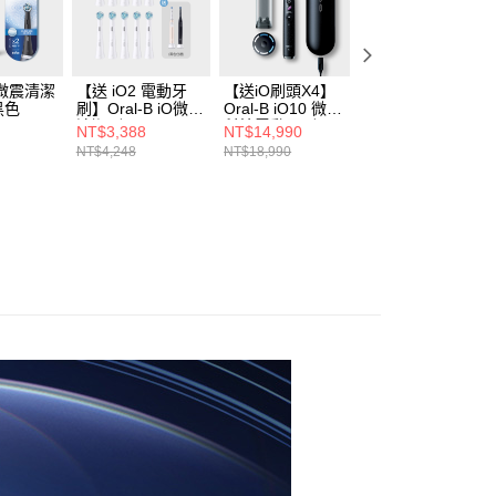
公司與您本人進行分期帳單所需資料之確認、核對及更正。
戶服務條款，請詳閱以下連結：
https://oppay.tw/userRule
iO微震清潔
【送 iO2 電動牙
【送iO刷頭X4】
Oral-B iO 5 微磁
黑色
刷】Oral-B iO微震
Oral-B iO10 微震
動牙刷 白
清潔刷頭10入
科技電動牙刷
NT$3,388
NT$14,990
NT$4,590
NT$4,248
NT$18,990
NT$9,990