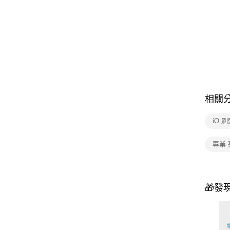
相關
iO 
專業 
🎁發