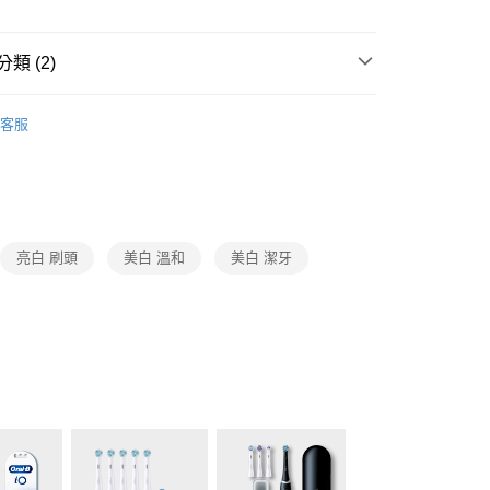
業銀行
永豐商業銀行
y
際商業銀行
中國信託商業銀行
業銀行
星展（台灣）商業銀行
天信用卡公司
際商業銀行
中國信託商業銀行
分期
類 (2)
天信用卡公司
你分期使用說明】
Oral-B
刷頭及配件
由台灣大哥大提供，台灣大哥大用戶可立即使用無須另外申請。
客服
式選擇「大哥付你分期」，訂單成立後會自動跳轉到大哥付的交易
Oral-B 刷頭配件
iO清潔刷頭
證手機門號後，選擇欲分期的期數、繳款截止日，確認付款後即
。
准額度、可分期數及費用金額請依後續交易確認頁面所載為準。
立30分鐘內，如未前往確認交易或遇審核未通過，訂單將自動取
「轉專審核」未通過狀況，表示未達大哥付你分期系統評分，恕
00，滿NT$999(含以上)免運費
評估內容。
亮白 刷頭
美白 溫和
美白 潔牙
式說明】
市自取
項不併入電信帳單，「大哥付你分期」於每月結算日後寄送繳費提
訊連結打開帳單後，可選擇「超商條碼／台灣大直營門市／銀行轉
付／iPASS MONEY」等通路繳費。
項】
係由「台灣大哥大股份有限公司」（以下簡稱本公司）所提供，讓
易時，得透過本服務購買商品或服務，並由商店將買賣／分期付
金債權讓與本公司後，依約使用本公司帳單繳交帳款。
意付款使用「大哥付你分期」之契約關係目的，商店將以您的個人
含姓名、電話或地址）提供予台灣大哥大進項蒐集、處理及利