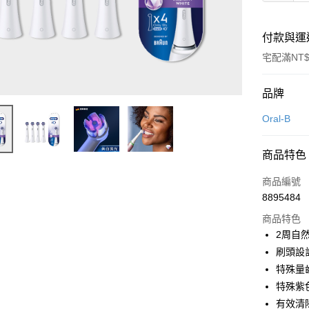
付款與運
宅配滿NT$
付款方式
品牌
信用卡一
Oral-B
信用卡分
商品特色
3 期 
商品編號
6 期 
合作金
8895484
華南商
合作金
即享券
上海商
商品特色
華南商
國泰世
2周自
LINE Pay
上海商
臺灣中
刷頭設
國泰世
匯豐（
Apple Pay
臺灣中
特殊量
聯邦商
匯豐（
特殊紫
街口支付
元大商
聯邦商
有效清
玉山商