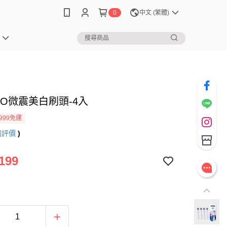
0
中文 (繁體)
B iO微震美白刷頭-4入
999免運
則評價
)
199