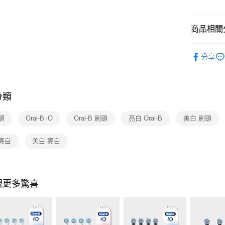
元大商
Google Pa
台新國
玉山商
台灣樂
台新國
大哥付你
商品相關分
台灣樂
相關說明
【大哥付
依品牌
ATM付款
1.本服務
分享
2.付款方
配件耗材
流程，驗
完成交易
運送方式
3.實際核
分類
4.訂單成
宅配
消。如遇
每筆NT$1
無法說明
刷頭
Oral-B iO
Oral-B 刷頭
亮白 Oral-B
美白 刷頭
【繳款方
付款後門
1.分期款
亮白
美白 亮白
醒簡訊。
免運費
2.透過簡
帳／街口支
【注意事
現更多驚喜
1.本服務
用戶於交
款買賣價
2.基於同
資料（包