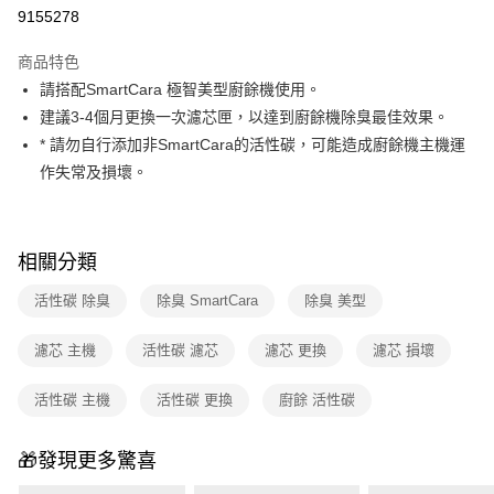
華南商業銀行
彰化商業銀行
合作金庫商業銀行
第一商業銀行
9155278
即享券
上海商業儲蓄銀行
台北富邦商業銀行
華南商業銀行
彰化商業銀行
國泰世華商業銀行
兆豐國際商業銀行
LINE Pay
上海商業儲蓄銀行
台北富邦商業銀行
商品特色
臺灣中小企業銀行
台中商業銀行
國泰世華商業銀行
兆豐國際商業銀行
請搭配SmartCara 極智美型廚餘機使用。
匯豐（台灣）商業銀行
華泰商業銀行
Apple Pay
臺灣中小企業銀行
台中商業銀行
建議3-4個月更換一次濾芯匣，以達到廚餘機除臭最佳效果。
聯邦商業銀行
遠東國際商業銀行
匯豐（台灣）商業銀行
華泰商業銀行
街口支付
元大商業銀行
永豐商業銀行
* 請勿自行添加非SmartCara的活性碳，可能造成廚餘機主機運
聯邦商業銀行
遠東國際商業銀行
玉山商業銀行
星展（台灣）商業銀行
作失常及損壞。
元大商業銀行
永豐商業銀行
Google Pay
台新國際商業銀行
中國信託商業銀行
玉山商業銀行
星展（台灣）商業銀行
台灣樂天信用卡公司
台新國際商業銀行
中國信託商業銀行
ATM付款
台灣樂天信用卡公司
相關分類
運送方式
活性碳 除臭
除臭 SmartCara
除臭 美型
宅配
每筆NT$100，滿NT$999(含以上)免運費
濾芯 主機
活性碳 濾芯
濾芯 更換
濾芯 損壞
付款後門市自取
活性碳 主機
活性碳 更換
廚餘 活性碳
免運費
🎁發現更多驚喜