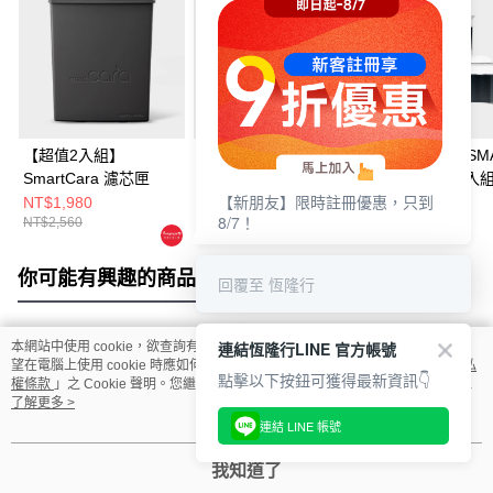
【超值2入組】
【超值4入組】
LAURASTAR SM
SmartCara 濾芯匣
SmartCara 濾芯匣
防水垢濾芯三入
【新朋友】限時註冊優惠，只到
NT$1,980
NT$3,580
NT$3,600
8/7！
NT$2,560
NT$5,120
你可能有興趣的商品
全站排行
回覆至 恆隆行
連結恆隆行LINE 官方帳號
本網站中使用 cookie，欲查詢有關本網站使用 cookie 方式之詳情，及若您不希
熱門標籤
望在電腦上使用 cookie 時應如何變更電腦的 cookie 設定，請參閱本網站「
隱私
點擊以下按鈕可獲得最新資訊👇
權條款
」之 Cookie 聲明。您繼續使用本網站即表示您同意本公司得按本網站使
用條款之 Cookie 聲明使用 cookie。
了解更多 >
連結 LINE 帳號
我知道了