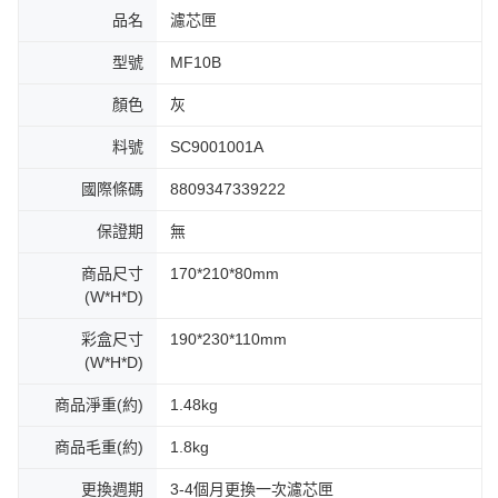
品名
濾芯匣
型號
MF10B
顏色
灰
料號
SC9001001A
國際條碼
8809347339222
保證期
無
商品尺寸
170*210*80mm
(W*H*D)
彩盒尺寸
190*230*110mm
(W*H*D)
商品淨重(約)
1.48kg
商品毛重(約)
1.8kg
更換週期
3-4個月更換一次濾芯匣