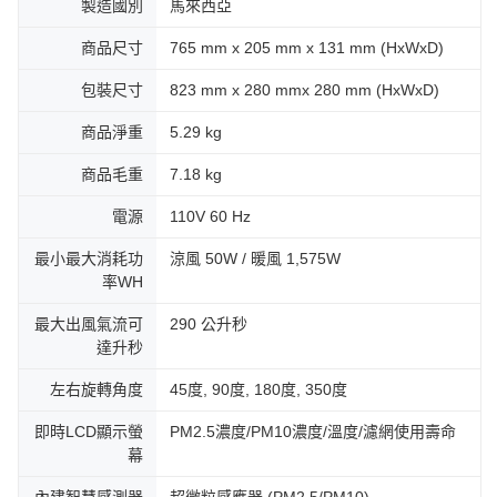
製造國別
馬來西亞
商品尺寸
765 mm x 205 mm x 131 mm (HxWxD)
包裝尺寸
823 mm x 280 mmx 280 mm (HxWxD)
商品淨重
5.29 kg
商品毛重
7.18 kg
電源
110V 60 Hz
最小最大消耗功
涼風 50W / 暖風 1,575W
率WH
最大出風氣流可
290 公升秒
達升秒
左右旋轉角度
45度, 90度, 180度, 350度
即時LCD顯示螢
PM2.5濃度/PM10濃度/溫度/濾網使用壽命
幕
內建智慧感測器
超微粒感應器 (PM2.5/PM10)