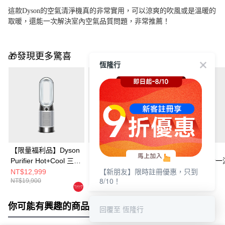
這款Dyson的空氣清淨機真的非常實用，可以涼爽的吹風或是溫暖的
取暖，還能一次解決室內空氣品質問題，非常推薦！
🎁發現更多驚喜
恆隆行
【限量福利品】Dyson
【限量福利品】Dyson
Dyson Purifier
Purifier Hot+Cool 三合
Purifier Cool 二合一涼
Hot+Cool 三合
【新朋友】限時註冊優惠，只到
一涼暖智能空氣清淨機
風智能空氣清淨機
智能空氣清淨機
NT$12,999
NT$9,999
NT$14,900
8/10！
NT$19,900
NT$16,900
NT$19,900
HP11(白色)
TP11
HP11(黑色)
你可能有興趣的商品
全站排行
回覆至 恆隆行