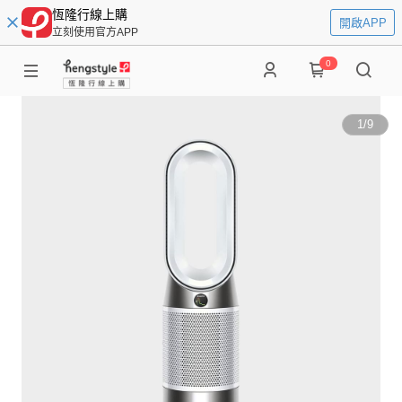
恆隆行線上購
開啟APP
立刻使用官方APP
0
1
/
9