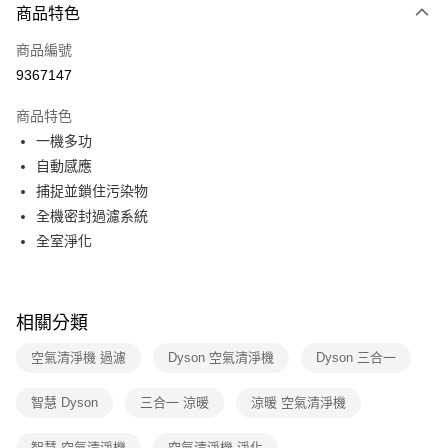
3 期 0 利率 每期
NT$3,999
21家銀行
商品特色
6 期 0 利率 每期
NT$1,999
21家銀行
合作金庫商業銀行
第一商業銀行
商品編號
華南商業銀行
彰化商業銀行
合作金庫商業銀行
第一商業銀行
9367147
即享券
上海商業儲蓄銀行
台北富邦商業銀行
華南商業銀行
彰化商業銀行
國泰世華商業銀行
兆豐國際商業銀行
LINE Pay
上海商業儲蓄銀行
台北富邦商業銀行
商品特色
臺灣中小企業銀行
台中商業銀行
國泰世華商業銀行
兆豐國際商業銀行
一機多功
匯豐（台灣）商業銀行
華泰商業銀行
Apple Pay
臺灣中小企業銀行
台中商業銀行
自動感應
聯邦商業銀行
遠東國際商業銀行
匯豐（台灣）商業銀行
華泰商業銀行
街口支付
元大商業銀行
永豐商業銀行
捕捉並鎖住污染物
聯邦商業銀行
遠東國際商業銀行
玉山商業銀行
星展（台灣）商業銀行
全機密封過濾系統
元大商業銀行
永豐商業銀行
Google Pay
台新國際商業銀行
中國信託商業銀行
玉山商業銀行
星展（台灣）商業銀行
全室淨化
台灣樂天信用卡公司
台新國際商業銀行
中國信託商業銀行
ATM付款
台灣樂天信用卡公司
運送方式
相關分類
宅配
空氣清淨機 過濾
Dyson 空氣清淨機
Dyson 三合一
每筆NT$100，滿NT$999(含以上)免運費
智慧 Dyson
三合一 涼暖
涼暖 空氣清淨機
智慧 空氣清淨機
空氣清淨機 淨化