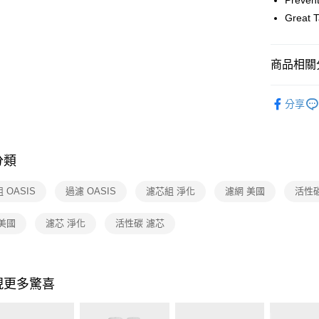
Prev
玉山商
元大商
Google Pa
台新國
Great
玉山商
台灣樂
台新國
ATM付款
台灣樂
商品相關分
運送方式
依品牌
分享
宅配
配件耗材
每筆NT$1
付款後門
分類
免運費
 OASIS
過濾 OASIS
濾芯組 淨化
濾網 美國
活性
美國
濾芯 淨化
活性碳 濾芯
現更多驚喜