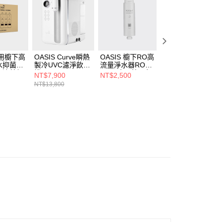
專用櫥下高
OASIS Curve瞬熱
OASIS 櫥下RO高
【超值2入組】
水抑菌淨
製冷UVC濾淨飲水
流量淨水器RO
SmartCara 濾芯
份濾芯組
機
600G專用第一年
NT$7,900
NT$2,500
NT$1,980
份濾芯組
NT$13,800
NT$2,560