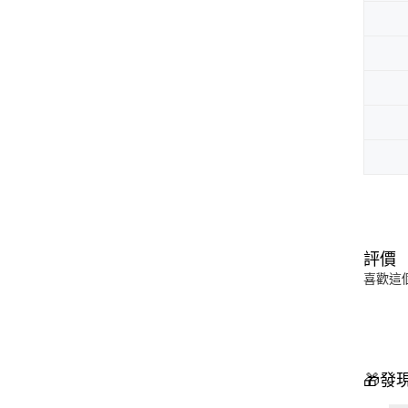
評價
喜歡這
🎁發