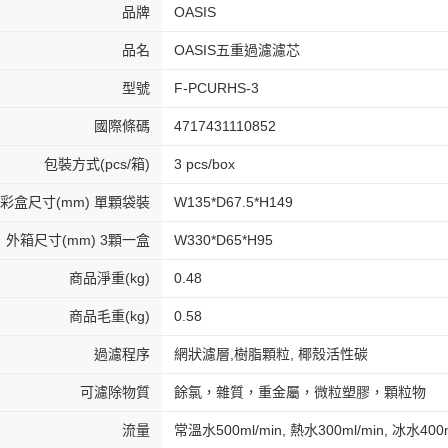
品牌
OASIS
品名
OASIS五重過濾濾芯
型號
F-PCURHS-3
國際條碼
4717431110852
包裝方式(pcs/箱)
3 pcs/box
彩盒尺寸(mm) 單顆袋裝
W135*D67.5*H149
外箱尺寸(mm) 3顆一盒
W330*D65*H95
商品淨重(kg)
0.48
商品毛重(kg)
0.58
過濾程序
網狀濾層,樹脂顆粒, 椰殼活性碳
可濾除物質
餘氯，雜質，重金屬，微粒塑膠，顆粒物
流量
常溫水500ml/min, 熱水300ml/min, 冰水400m