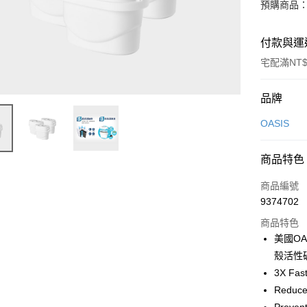
預購商品：預
付款與運
宅配滿NT$
付款方式
品牌
信用卡一
OASIS
信用卡分
商品特色
3 期 
商品編號
6 期 
合作金
9374702
華南商
合作金
即享券
上海商
商品特色
華南商
國泰世
美國OA
LINE Pay
上海商
臺灣中
殼活性
國泰世
匯豐（
Apple Pay
臺灣中
3X F
聯邦商
匯豐（
Red
街口支付
元大商
聯邦商