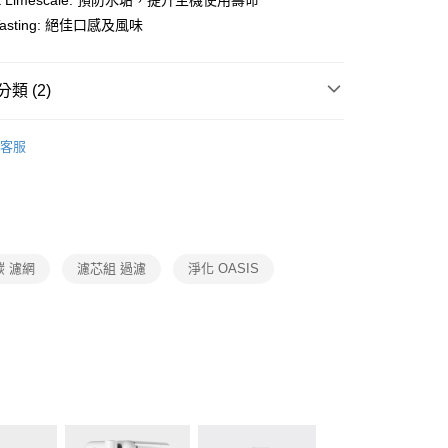
ent Limescale: 預防水垢，提升主機使用壽命
業銀行
星展（台灣）商業銀行
業銀行
永豐商業銀行
y
際商業銀行
中國信託商業銀行
 Tasting: 絕佳口感及風味
業銀行
星展（台灣）商業銀行
天信用卡公司
際商業銀行
中國信託商業銀行
天信用卡公司
類 (2)
OASIS
淨水器
客服
OASIS 濾芯
濾芯
00，滿NT$999(含以上)免運費
市自取
碳 濾網
濾芯組 過濾
淨化 OASIS