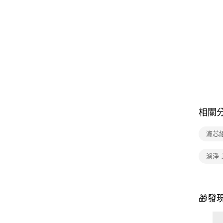
相關
濾芯組
濾淨 
🎁發