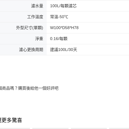
濾水量
100L/每顆濾芯
工作溫度
常溫-50℃
外型尺寸(單顆)
W100*D58*H78
淨重
0.16/每顆
濾心更換周期
建議100L/30天
個商品嗎？購買後給他一個好評吧
現更多驚喜