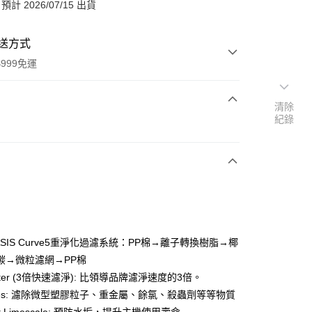
計 2026/07/15 出貨
送方式
999免運
清除
紀錄
次付款
期付款
0 利率 每期
NT$296
21家銀行
0 利率 每期
NT$148
21家銀行
庫商業銀行
第一商業銀行
業銀行
彰化商業銀行
庫商業銀行
第一商業銀行
業儲蓄銀行
台北富邦商業銀行
業銀行
彰化商業銀行
華商業銀行
兆豐國際商業銀行
SIS Curve5重淨化過濾系統：PP棉→離子轉換樹脂→椰
業儲蓄銀行
台北富邦商業銀行
小企業銀行
台中商業銀行
碳→微粒濾網→PP棉
華商業銀行
兆豐國際商業銀行
台灣）商業銀行
華泰商業銀行
小企業銀行
台中商業銀行
aster (3倍快速濾淨): 比領導品牌濾淨速度的3倍。
業銀行
遠東國際商業銀行
台灣）商業銀行
華泰商業銀行
uces: 濾除微型塑膠粒子、重金屬、餘氯、殺蟲劑等等物質
業銀行
永豐商業銀行
業銀行
遠東國際商業銀行