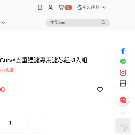
0
中文 (繁體)
S Curve五重過濾專用濾芯組-3入組
999免運
90