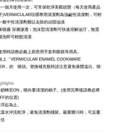
Commercial Bank
DBS Bank
 Commercial Bank
Bank SinoPac
fer
~一個月使用一次，可常保乾淨美觀狀態（每天使用產品
International Bank
CTBC Bank
Commercial Bank
DBS Bank
下)VERMICULAR琺瑯專用清潔劑為強鹼性清潔劑，可輕
Rakuten Card, Inc.
International Bank
CTBC Bank
一般中性清潔劑難以去除的頑固油漬
 Method
Rakuten Card, Inc.
沫噴霧 深層滲透：泡沫型清潔劑可快速溶解油汙，無需
浸泡即可輕鬆清潔
er | Free shipping on orders of NT$999 or more
使用時請務必戴上廚房用手套和眼鏡等用具。
市自取
上「VERMICULAR ENAMEL COOKWARE
ing
ANER」的 噴頭。替換補充瓶時請注意避免液體溢出、噴
ghlights
鎖轉至ON，噴向要清潔的鍋子。(使用完畢後請務必將
FF的位置)
污浮起為止。
或溫水沖洗乾淨，避免清潔劑殘留。嚴重髒污時，可反覆
更佳