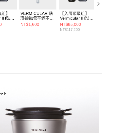
值組】
VERMICULAR 琺
【入厝頂級組】
【福利品】//結帳
ar IH琺瑯
瑯鑄鐵雪平鍋不銹
Vermicular IH琺瑯
輸入VMB8001享7
 (海鹽
鋼蓋
電子鑄鐵鍋 (海鹽
折// Vermicular 日
0
NT$1,600
NT$85,000
NT$7,400
/飛魚
(16CM/18CM/20C
白/松露黑/飛魚
本原裝琺瑯鑄鐵壺
NT$117,200
NT$8,400
IS 極沁冰
M)
銀)+OASIS COVA
(海鹽白)
O濾淨飲
桌上旗艦觸控氣泡
三溫RO飲水
eywell
+Honeywell X620
太級UVC
航太級UVC殺菌空
清淨機
氣清淨機 X3