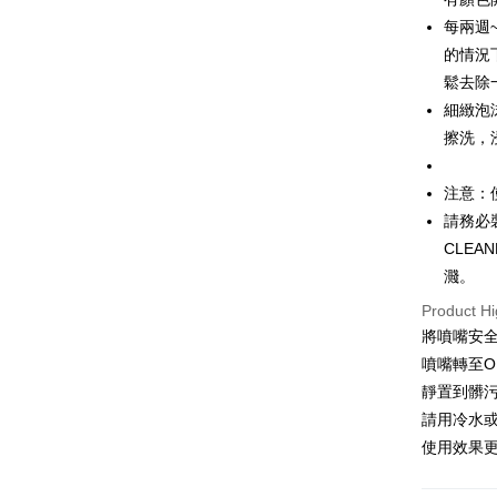
E.SUN 
Yuanta
ATM Trans
每兩週
Taishin 
E.SUN 
的情況
Taiwan 
Taishin 
鬆去除
Shipping
Taiwan 
細緻泡
宅配
擦洗，
NT$100/ord
注意：
付款後門
請務必裝
Free shipp
CLE
濺。
Product Hi
將噴嘴安全
噴嘴轉至O
靜置到髒
請用冷水
使用效果