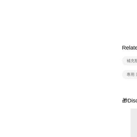
Relat
補充瓶
專用 
🎁Dis