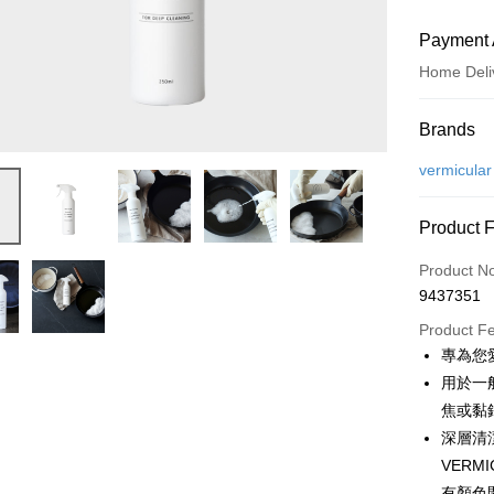
Payment 
Home Deli
Payment
Brands
Credit Car
vermicular
Credit Car
Product 
0% for
Product N
0% for
Taiwan 
9437351
Hua Na
Taiwan 
即享券
The Sh
Product F
Hua Na
Saving
LINE Pay
專為您
The Sh
Cathay 
Saving
用於一
Apple Pay
Cathay 
焦或黏
Taiwan 
JKOPAY
深層清
HSBC Ba
Taiwan 
Union B
VER
HSBC Ba
Google Pa
Yuanta
有顏色
Union B