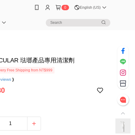
0
English (US)
笈
ICULAR 琺瑯產品專用清潔劑
ery Free Shipping from NT$999
eviews
)
80