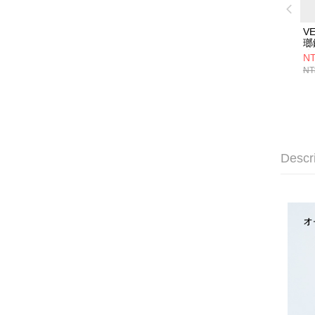
V
瑯
鹽
NT
NT
Descr