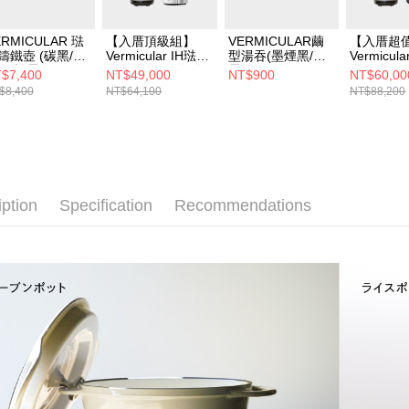
ERMICULAR 琺
【入厝頂級組】
VERMICULAR繭
【入厝超
鑄鐵壺 (碳黑/海
Vermicular IH琺瑯
型湯吞(墨煙黑/薄
Vermicul
白/松露黑)
電子鑄鐵鍋 (海鹽
霞灰)
電子鑄鐵鍋
$7,400
NT$49,000
NT$900
NT$60,00
白/松露黑/飛魚
白/松露黑
$8,400
NT$64,100
NT$88,200
銀)+OASIS 極沁冰
銀)+OAS
溫瞬熱RO濾淨飲
溫瞬熱R
水機301A+Coway
水機
AP-1924A 龍捲高
301A+Hon
效疾風清淨機
X620 航
殺菌空氣
X3
iption
Specification
Recommendations