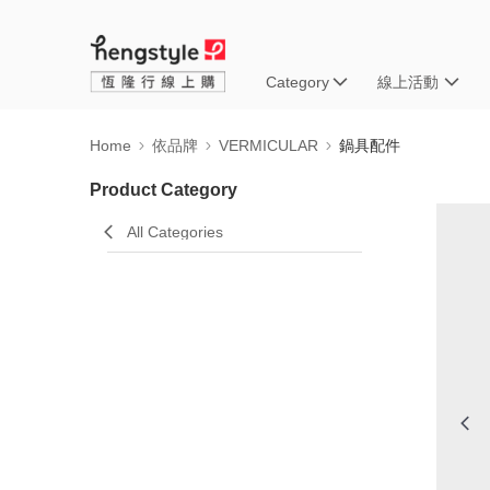
Category
線上活動
Home
依品牌
VERMICULAR
鍋具配件
Product Category
All Categories