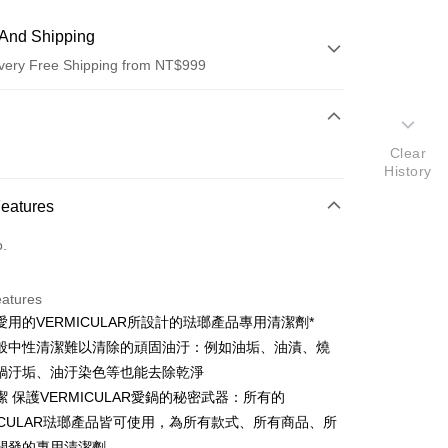
And Shipping
very Free Shipping from NT$999
 Method
d (Full Payment)
Clear
History
d Installments
Features
 3 months
NT$193
/month
21 Banks
o.
 6 months
NT$96
/month
21 Banks
Cooperative Bank
First Commercial Bank
n Commercial Bank
Chang Hwa Commercial Bank
Cooperative Bank
First Commercial Bank
anghai Commercial &
Taipei Fubon Commercial Bank
eatures
n Commercial Bank
Chang Hwa Commercial Bank
s Bank
愛用的VERMICULAR所設計的琺瑯產品專用清潔劑*
anghai Commercial &
Taipei Fubon Commercial Bank
United Bank
Mega International Commercial
s Bank
般中性清潔難以清除的頑固油汙：例如油垢、油漬、燒
Bank
United Bank
Mega International Commercial
鍋汙垢、油汙染色等也能去除乾淨
Business Bank
Taichung Commercial Bank
Bank
潔 保護VERMICULAR愛鍋的秘密武器：所有的
nk (Taiwan) Limited
Hwatai Bank
Business Bank
Taichung Commercial Bank
ank of Taiwan
Far Eastern International Bank
MICULAR琺瑯產品皆可使用，為所有款式、所有商品、所
nk (Taiwan) Limited
Hwatai Bank
y
 Commercial Bank
Bank SinoPac
開發的專用清潔劑。
ank of Taiwan
Far Eastern International Bank