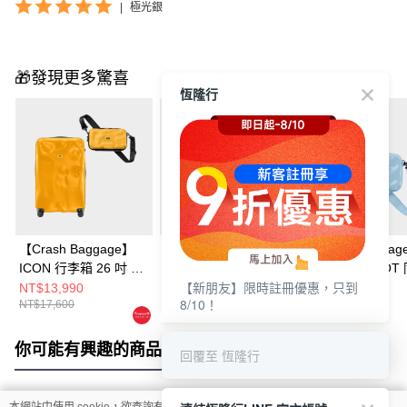
|
極光銀
🎁發現更多驚喜
恆隆行
【Crash Baggage】
【Crash Baggage】
【Crash Bagga
ICON 行李箱 26 吋 +
ICON 行李箱 21 吋 +
MINI ICON TOT
【新朋友】限時註冊優惠，只到
MINI ICON 撞擊隨身
MINI ICON 撞擊隨身
撞擊隨身包
NT$13,990
NT$12,900
NT$2,380
8/10！
NT$17,600
NT$15,600
NT$4,280
包
包
你可能有興趣的商品
全站排行
回覆至 恆隆行