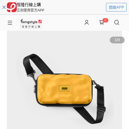
恆隆行線上購
開啟APP
立刻使用官方APP
0
1
/
9