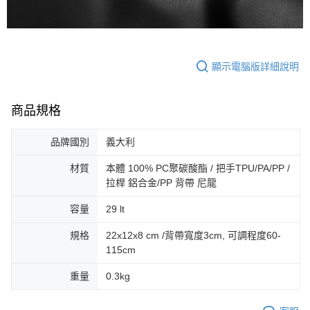
顯示電腦版詳細說明
商品規格
品牌國別
義大利
材質
本體 100% PC聚碳酸酯 / 把手TPU/PA/PP /
拉桿 鋁合金/PP 背帶 尼龍
容量
29 lt
規格
22x12x8 cm /背帶寬度3cm, 可調程度60-
115cm
重量
0.3kg