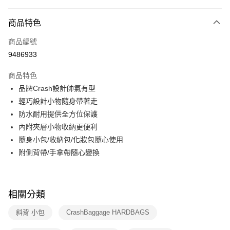
信用卡分期付款
3 期 0 利率 每期
NT$793
21家銀行
商品特色
6 期 0 利率 每期
NT$396
21家銀行
合作金庫商業銀行
第一商業銀行
商品編號
華南商業銀行
彰化商業銀行
合作金庫商業銀行
第一商業銀行
9486933
即享券
上海商業儲蓄銀行
台北富邦商業銀行
華南商業銀行
彰化商業銀行
國泰世華商業銀行
兆豐國際商業銀行
LINE Pay
上海商業儲蓄銀行
台北富邦商業銀行
商品特色
臺灣中小企業銀行
台中商業銀行
國泰世華商業銀行
兆豐國際商業銀行
品牌Crash設計帥氣有型
匯豐（台灣）商業銀行
華泰商業銀行
Apple Pay
臺灣中小企業銀行
台中商業銀行
輕巧設計小物隨身帶著走
聯邦商業銀行
遠東國際商業銀行
匯豐（台灣）商業銀行
華泰商業銀行
街口支付
元大商業銀行
永豐商業銀行
防水耐用提供全方位保護
聯邦商業銀行
遠東國際商業銀行
玉山商業銀行
星展（台灣）商業銀行
內附夾層小物收納更便利
元大商業銀行
永豐商業銀行
Google Pay
台新國際商業銀行
中國信託商業銀行
玉山商業銀行
星展（台灣）商業銀行
隨身小包/收納包/化妝包隨心使用
台灣樂天信用卡公司
台新國際商業銀行
中國信託商業銀行
ATM付款
附側背帶/手拿帶隨心變換
台灣樂天信用卡公司
運送方式
宅配
相關分類
每筆NT$100，滿NT$999(含以上)免運費
斜背 小包
CrashBaggage HARDBAGS
付款後門市自取