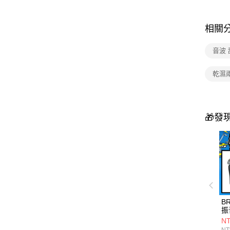
相關
音波
乾濕
🎁發
BR
振
NT