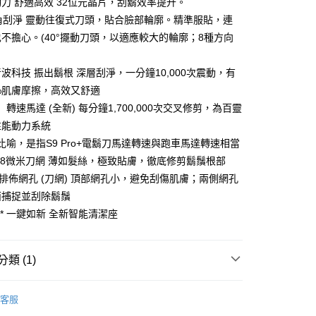
力 舒適高效 32位元晶片，刮鬍效率提升。
死角刮淨 靈動往復式刀頭，貼合臉部輪廓。精準服貼，連
不擔心。(40°擺動刀頭，以適應較大的輪廓；8種方向
波科技 振出鬍根 深層刮淨，一分鐘10,000次震動，有
%肌膚摩擦，高效又舒適
轉速馬達 (全新) 每分鐘1,700,000次交叉修剪，為百靈
性能動力系統
比喻，是指S9 Pro+電鬍刀馬達轉速與跑車馬達轉速相當
58微米刀網 薄如髮絲，極致貼膚，徹底修剪鬍鬚根部
巧排佈網孔 (刀網) 頂部網孔小，避免刮傷肌膚；兩側網孔
面捕捉並刮除鬍鬚
菌* 一鍵如新 全新智能清潔座
類 (1)
BRAUN
電鬍刀
客服