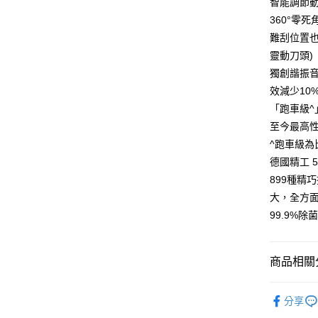
智能調節動
360°零
難刮位置也
靈動刀頭)
獨創諧振音
效減少10
「跑車級^」
至今最高
^跑車級為
德國精工 
899種精
大，全方
99.9%除
商品相關分
依品牌
分享