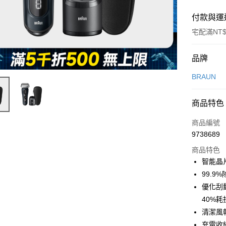
付款與運
宅配滿NT$
付款方式
品牌
信用卡一
BRAUN
信用卡分
商品特色
3 期 
商品編號
6 期 
合作金
9738689
華南商
合作金
即享券
上海商
商品特色
華南商
國泰世
智能晶
LINE Pay
上海商
臺灣中
99.9
國泰世
匯豐（
Apple Pay
臺灣中
優化刮
聯邦商
匯豐（
40%耗
街口支付
元大商
聯邦商
清潔風
玉山商
元大商
Google Pa
台新國
充電收