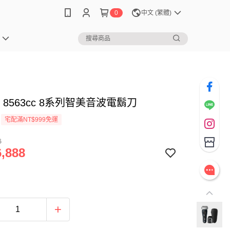
0
中文 (繁體)
N 8563cc 8系列智美音波電鬍刀
宅配滿NT$999免運
8
,888