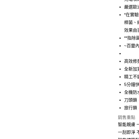
玉山商
台灣樂
嚴選歐
台新國
ATM付款
台灣樂
*在實
桿菌、
運送方式
效果由
**指
宅配
~百靈
每筆NT$1
付款後門
高效修
免運費
全新加
精工不
5分鐘
全機防
刀頭鎖
旅行鎖
銷售重點
智能親膚 
一刮即淨 