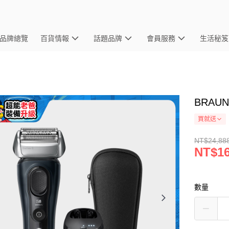
品牌總覽
百貨情報
話題品牌
會員服務
生活秘笈
BRAU
買就送
NT$24,88
NT$16
數量