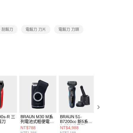
 刮鬍刀
電鬍刀 刀片
電鬍刀 刀頭
00s-R 三
BRAUN M30 M系
BRAUN 51-
BRAUN 05-BT
鬍刀
列電池式輕便電鬍
B7200cc 新5系列
007系列鬢角刀
刀
免拆快洗電鬍刀
NT$788
NT$4,988
NT$800