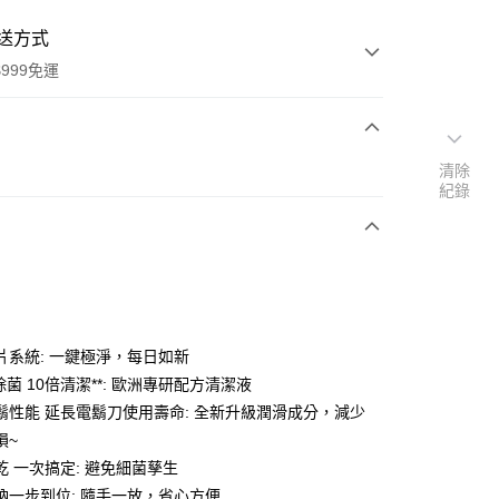
送方式
999免運
次付款
清除
紀錄
期付款
0 利率 每期
NT$5,629
21家銀行
0 利率 每期
NT$2,814
21家銀行
庫商業銀行
第一商業銀行
業銀行
彰化商業銀行
庫商業銀行
第一商業銀行
業儲蓄銀行
台北富邦商業銀行
業銀行
彰化商業銀行
華商業銀行
兆豐國際商業銀行
片系統: 一鍵極淨，每日如新
業儲蓄銀行
台北富邦商業銀行
小企業銀行
台中商業銀行
%除菌 10倍清潔**: 歐洲專研配方清潔液
華商業銀行
兆豐國際商業銀行
台灣）商業銀行
華泰商業銀行
小企業銀行
台中商業銀行
鬍性能 延長電鬍刀使用壽命: 全新升級潤滑成分，減少
業銀行
遠東國際商業銀行
台灣）商業銀行
華泰商業銀行
損~
業銀行
永豐商業銀行
業銀行
遠東國際商業銀行
乾 一次搞定: 避免細菌孳生
業銀行
星展（台灣）商業銀行
業銀行
永豐商業銀行
y
際商業銀行
中國信託商業銀行
納一步到位: 隨手一放，省心方便