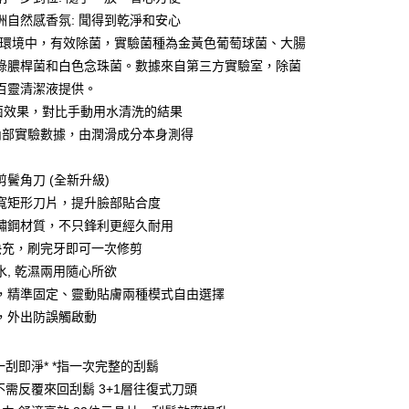
業銀行
星展（台灣）商業銀行
天信用卡公司
洲自然感香氛: 聞得到乾淨和安心
際商業銀行
中國信託商業銀行
天信用卡公司
驗環境中，有效除菌，實驗菌種為金黃色葡萄球菌、大腸
綠膿桿菌和白色念珠菌。數據來自第三方實驗室，除菌
百靈清潔液提供。
除菌效果，對比手動用水清洗的結果
內部實驗數據，由潤滑成分本身測得
00，滿NT$999(含以上)免運費
市自取
剪鬢角刀 (全新升級)
寬矩形刀片，提升臉部貼合度
鏽鋼材質，不只鋒利更經久耐用
快充，刷完牙即可一次修剪
水, 乾濕兩用隨心所欲
，精準固定、靈動貼膚兩種模式自由選擇
，外出防誤觸啟動
一刮即淨* *指一次完整的刮鬍
不需反覆來回刮鬍 3+1層往復式刀頭