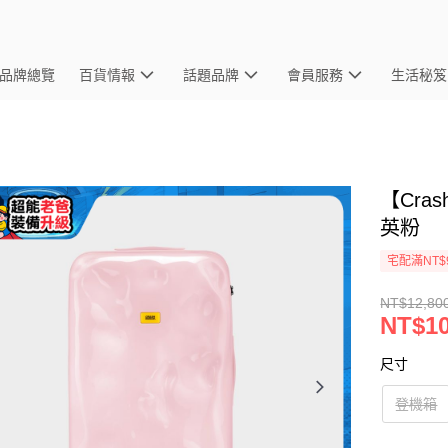
品牌總覽
百貨情報
話題品牌
會員服務
生活秘笈
【Cra
英粉
宅配滿NT$
NT$12,80
NT$10
尺寸
登機箱