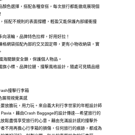
台灣）商業銀行
華泰商業銀行
小企業銀行
台中商業銀行
品顏色選擇，搭配各種穿搭，每次旅行都能徹底展現個
業銀行
遠東國際商業銀行
台灣）商業銀行
華泰商業銀行
！
業銀行
永豐商業銀行
業銀行
遠東國際商業銀行
質，搭配不規則的表面撐體，輕盈又能保護內部緩衝撞
業銀行
星展（台灣）商業銀行
業銀行
永豐商業銀行
y
際商業銀行
中國信託商業銀行
業銀行
星展（台灣）商業銀行
天信用卡公司
 度多向滾輪，品牌特色拉桿，好用好拉！
際商業銀行
中國信託商業銀行
天信用卡公司
鍊格網袋搭配內部的交叉固定帶，更有小物收納袋，實
。
 美國海關鎖安全鎖，保護個人物品。
國旗小標、品牌拉鏈、撞擊風格設計，隨處可見精品細
00，滿NT$999(含以上)免運費
rash撞擊行李箱
同色展現視覺美感
是要放膽玩，用力玩。來自義大利行李世家的年輕設計師
co Pavia，藉由Crash Baggage的設計傳達---希望旅行的
能放鬆盡情享受旅行的心意。藉由充滿設計感的撞擊外
行者不用再擔心行李箱的損傷，任何旅行的痕跡，都成為