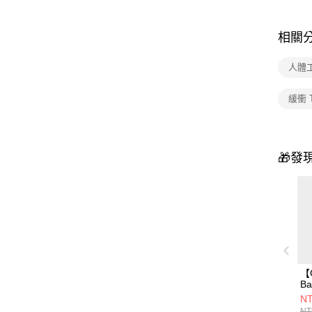
相關
人體
緩衝 
🎁發
【
B
T
NT
箱
NT