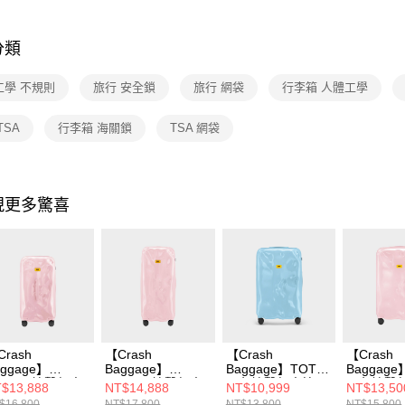
分類
工學 不規則
旅行 安全鎖
旅行 網袋
行李箱 人體工學
TSA
行李箱 海關鎖
TSA 網袋
現更多驚喜
Crash
【Crash
【Crash
【Crash
aggage】
Baggage】
Baggage】TOT
Baggage
RUNK 撞擊行李
TRUNK 撞擊行李
同色撞擊行李箱
同色撞擊
$13,888
NT$14,888
NT$10,999
NT$13,50
 28 吋 石英粉
箱 32 吋 石英粉
21吋
31吋
$16,800
NT$17,800
NT$13,800
NT$15,800