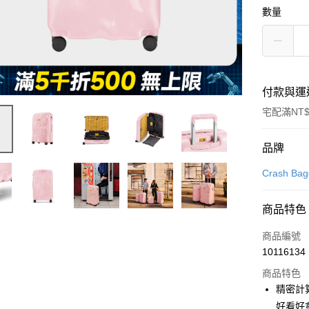
數量
付款與運
宅配滿NT$
付款方式
品牌
信用卡一
Crash Ba
信用卡分
商品特色
3 期 
商品編號
6 期 
合作金
10116134
華南商
合作金
即享券
上海商
商品特色
華南商
國泰世
精密計
LINE Pay
上海商
臺灣中
好看好
國泰世