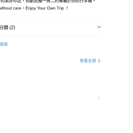
行的美好印記，刻劃出獨一無二的專屬於你的行李箱。
ithout care，Enjoy Your Own Trip ！
類 (2)
Crash Baggage
TOT
客服
行李箱 & 包袋配件
Crash Baggage 行李箱
查看全部