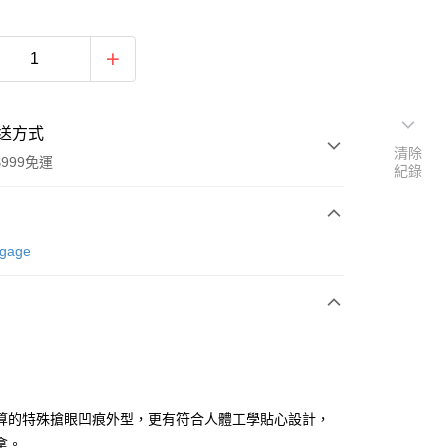
送方式
清除
999免運
紀錄
次付款
ggage
期付款
0 利率 每期
NT$3,666
21家銀行
0 利率 每期
NT$1,833
21家銀行
庫商業銀行
第一商業銀行
業銀行
彰化商業銀行
庫商業銀行
第一商業銀行
業儲蓄銀行
台北富邦商業銀行
業銀行
彰化商業銀行
華商業銀行
兆豐國際商業銀行
算的特殊搶眼凹痕外型，更有符合人體工學貼心設計，
業儲蓄銀行
台北富邦商業銀行
小企業銀行
台中商業銀行
拿。
華商業銀行
兆豐國際商業銀行