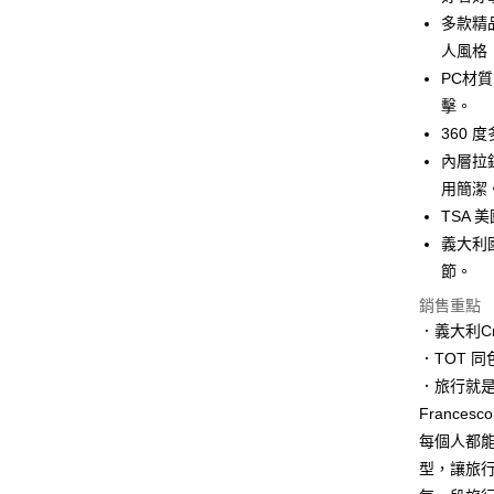
匯豐（
Apple Pay
臺灣中
多款精
聯邦商
匯豐（
人風格
街口支付
元大商
聯邦商
PC材
玉山商
元大商
Google Pa
台新國
擊。
玉山商
台灣樂
360
台新國
ATM付款
台灣樂
內層拉
用簡潔
運送方式
TSA
義大利
宅配
節。
每筆NT$1
銷售重點
．義大利C
．TOT 
．旅行就
Frances
每個人都
型，讓旅