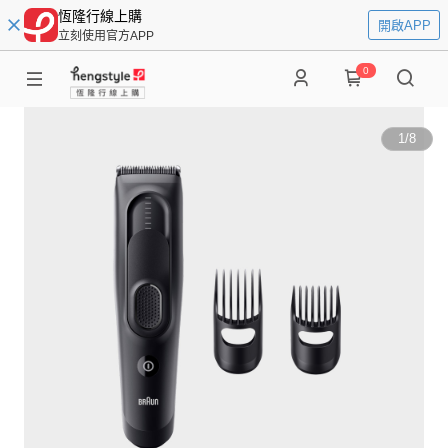
恆隆行線上購
開啟APP
立刻使用官方APP
0
1
/
8