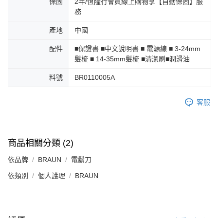
保固
2年/恆隆行會員線上購物享【自動保固】服
務
產地
中國
配件
■保證書 ■中文說明書 ■ 電源線 ■ 3-24mm
髮梳 ■ 14-35mm髮梳 ■清潔刷■潤滑油
料號
BR0110005A
客服
商品相關分類 (2)
依品牌
BRAUN
電鬍刀
依類別
個人護理
BRAUN