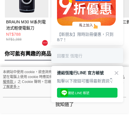
BRAUN M30 M系列電
BRAUN MGK5560多
BRAUN 310s 三鋒系
池式輕便電鬍刀
功能修容造型器
列電鬍刀
【新朋友】限時註冊優惠，只到
NT$788
NT$3,288
NT$1,988
8/7！
NT$1,388
NT$3,588
NT$2,488
你可能有興趣的商品
全站排行
回覆至 恆隆行
連結恆隆行LINE 官方帳號
本網站中使用 cookie，欲查詢有關本網站使用 cookie 方式之詳情，及若您不希
熱門標籤
望在電腦上使用 cookie 時應如何變更電腦的 cookie 設定，請參閱本網站「
隱私
點擊以下按鈕可獲得最新資訊👇
權條款
」之 Cookie 聲明。您繼續使用本網站即表示您同意本公司得按本網站使
用條款之 Cookie 聲明使用 cookie。
了解更多 >
連結 LINE 帳號
我知道了