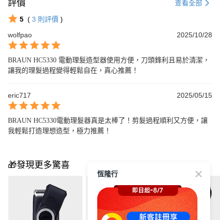
評價
查看全部
5
(
3
則評價
)
wolfpao
2025/10/28
BRAUN HC5330 電動理髮造型器使用方便，刀頭鋒利且易於清潔，
讓我的理髮過程變得輕鬆自在，真心推薦！
eric717
2025/05/15
BRAUN HC5330電動理髮器真是太棒了！剪髮過程順利又方便，讓
我輕鬆打造理想造型，極力推薦！
🎁發現更多驚喜
恆隆行