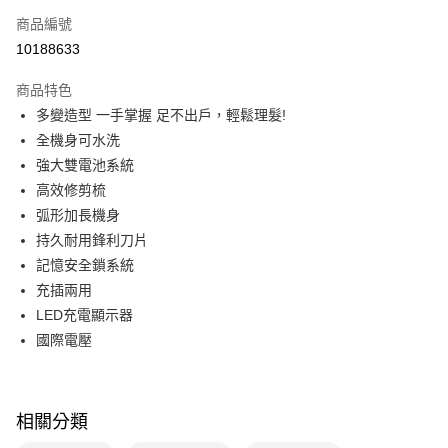
6 期 0 利率 每期
NT$364
21家銀行
合作金庫商業銀行
第一商業銀行
商品編號
華南商業銀行
彰化商業銀行
合作金庫商業銀行
第一商業銀行
10188633
即享券
上海商業儲蓄銀行
台北富邦商業銀行
華南商業銀行
彰化商業銀行
國泰世華商業銀行
兆豐國際商業銀行
LINE Pay
上海商業儲蓄銀行
台北富邦商業銀行
商品特色
臺灣中小企業銀行
台中商業銀行
國泰世華商業銀行
兆豐國際商業銀行
多變造型 一手掌握 足不出戶，輕鬆理髮!
匯豐（台灣）商業銀行
華泰商業銀行
Apple Pay
臺灣中小企業銀行
台中商業銀行
全機身可水洗
聯邦商業銀行
遠東國際商業銀行
匯豐（台灣）商業銀行
華泰商業銀行
街口支付
元大商業銀行
永豐商業銀行
強大雙電池系統
聯邦商業銀行
遠東國際商業銀行
玉山商業銀行
星展（台灣）商業銀行
高效修剪梳
元大商業銀行
永豐商業銀行
Google Pay
台新國際商業銀行
中國信託商業銀行
玉山商業銀行
星展（台灣）商業銀行
弧形加長機身
台灣樂天信用卡公司
台新國際商業銀行
中國信託商業銀行
ATM付款
持久耐用鋒利刀片
台灣樂天信用卡公司
記憶安全鎖系統
運送方式
充插兩用
LED充電顯示器
宅配
國際電壓
每筆NT$100，滿NT$999(含以上)免運費
付款後門市自取
免運費
相關分類