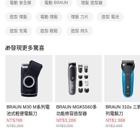
電動 安全鎖
電動 BRAUN
理髮 造型器
造型 理髮
電動 理髮
理髮 刀片
造型 電池
造型 充電
造型 輕鬆
造型 持久
🎁發現更多驚喜
BRAUN M30 M系列電
BRAUN MGK5560多
BRAUN 310s 三鋒系
池式輕便電鬍刀
功能修容造型器
列電鬍刀
NT$788
NT$3,288
NT$1,988
NT$1,388
NT$3,588
NT$2,488