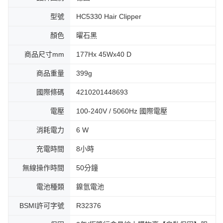
型號
HC5330 Hair Clipper
顏色
曜石黑
商品尺寸mm
177Hx 45Wx40 D
商品重量
399g
國際條碼
4210201448693
電壓
100-240V / 5060Hz 國際電壓
消耗電力
6 W
充電時間
8小時
無線操作時間
50分鐘
電池種類
鎳氫電池
BSMI許可字號
R32376