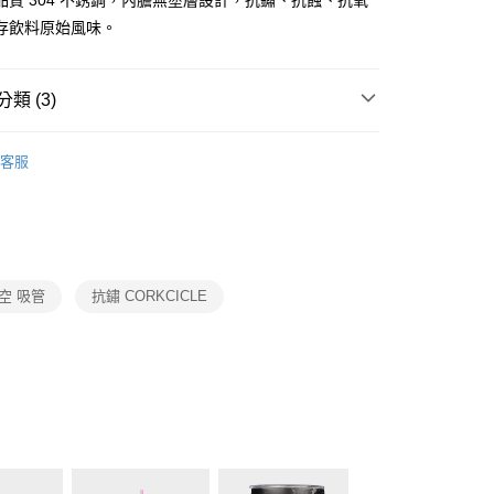
品質 304 不銹鋼，內膽無塗層設計，抗鏽、抗蝕、抗氧
業銀行
星展（台灣）商業銀行
業銀行
永豐商業銀行
y
際商業銀行
中國信託商業銀行
存飲料原始風味。
業銀行
星展（台灣）商業銀行
天信用卡公司
際商業銀行
中國信託商業銀行
分期
天信用卡公司
類 (3)
你分期使用說明】
由台灣大哥大提供，台灣大哥大用戶可立即使用無須另外申請。
CORKCICLE
三層真空杯類
式選擇「大哥付你分期」，訂單成立後會自動跳轉到大哥付的交易
客服
證手機門號後，選擇欲分期的期數、繳款截止日，確認付款後即
CORKCICLE
新品上市
。
准額度、可分期數及費用金額請依後續交易確認頁面所載為準。
生活用品
CORKCICLE
立30分鐘內，如未前往確認交易或遇審核未通過，訂單將自動取
「轉專審核」未通過狀況，表示未達大哥付你分期系統評分，恕
00，滿NT$999(含以上)免運費
評估內容。
式說明】
空 吸管
抗鏽 CORKCICLE
市自取
項不併入電信帳單，「大哥付你分期」於每月結算日後寄送繳費提
訊連結打開帳單後，可選擇「超商條碼／台灣大直營門市／銀行轉
付／iPASS MONEY」等通路繳費。
項】
係由「台灣大哥大股份有限公司」（以下簡稱本公司）所提供，讓
易時，得透過本服務購買商品或服務，並由商店將買賣／分期付
金債權讓與本公司後，依約使用本公司帳單繳交帳款。
意付款使用「大哥付你分期」之契約關係目的，商店將以您的個人