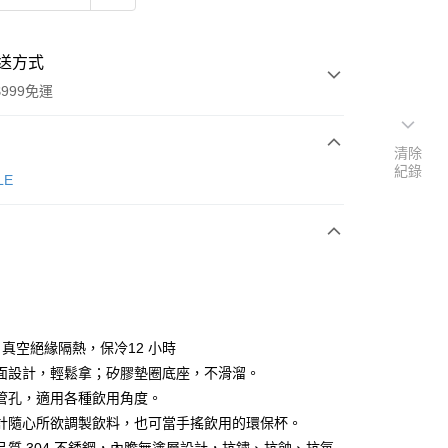
送方式
999免運
清除
紀錄
次付款
LE
期付款
0 利率 每期
NT$534
21家銀行
0 利率 每期
NT$267
21家銀行
庫商業銀行
第一商業銀行
業銀行
彰化商業銀行
庫商業銀行
第一商業銀行
業儲蓄銀行
台北富邦商業銀行
業銀行
彰化商業銀行
華商業銀行
兆豐國際商業銀行
」真空絕緣隔熱，保冷12 小時
業儲蓄銀行
台北富邦商業銀行
小企業銀行
台中商業銀行
面設計，輕鬆拿；矽膠墊圈底座，不滑溜。
華商業銀行
兆豐國際商業銀行
台灣）商業銀行
華泰商業銀行
小企業銀行
台中商業銀行
管孔，適用各種飲用角度。
業銀行
遠東國際商業銀行
台灣）商業銀行
華泰商業銀行
計隨心所欲調製飲料，也可當手搖飲用的環保杯。
業銀行
永豐商業銀行
業銀行
遠東國際商業銀行