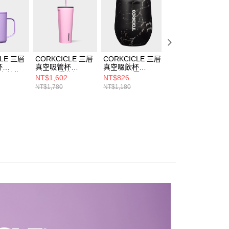
含姓名、電話或地址）提供予台灣大哥大進項蒐集、處理及利
公司與您本人進行分期帳單所需資料之確認、核對及更正。
戶服務條款，請詳閱以下連結：
https://oppay.tw/userRule
CLE 三層
CORKCICLE 三層
CORKCICLE 三層
CORKCICLE 三
杯
真空吸管杯
真空啜飲杯
真空咖啡杯
薰衣草紫
700ml-櫻花粉
355ml-黑雲石
475ML-薄荷綠
NT$1,602
NT$826
NT$1,332
NT$1,780
NT$1,180
NT$1,480