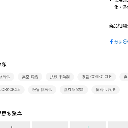
使用高
玉山商
元大商
Google Pa
台新國
化，保
玉山商
台灣樂
台新國
大哥付你
台灣樂
相關說明
商品相關分
【大哥付
ATM付款
1.本服務
依品牌
2.付款方
分享
流程，驗
依品牌
完成交易
運送方式
3.實際核
依類別
4.訂單成
宅配
消。如遇
分類
每筆NT$1
無法說明
【繳款方
 抗氧化
真空 隔熱
抗蝕 不銹鋼
吸管 CORKCICLE
真
付款後門
1.分期款
醒簡訊。
免運費
2.透過簡
CORKCICLE
吸管 抗氧化
薰衣草 飲料
抗氧化 風味
帳／街口支
【注意事
1.本服務
現更多驚喜
用戶於交
款買賣價
2.基於同