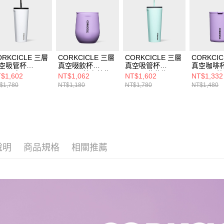
資料（包
用，由本
3.完整用
ORKCICLE 三層
CORKCICLE 三層
CORKCICLE 三層
CORKCI
空吸管杯
真空啜飲杯
真空吸管杯
真空咖啡
0ml-白
355ML-薰衣草紫
700ml-薄荷綠
475ML-
$1,602
NT$1,062
NT$1,602
NT$1,332
$1,780
NT$1,180
NT$1,780
NT$1,480
說明
商品規格
相關推薦