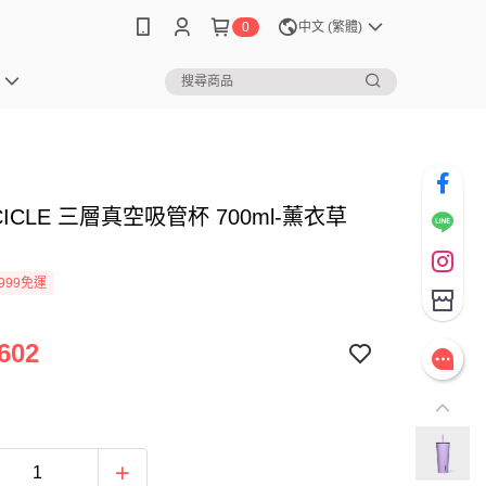
0
中文 (繁體)
CICLE 三層真空吸管杯 700ml-薰衣草
999免運
602