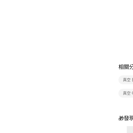
相關
真空
真空 
🎁發