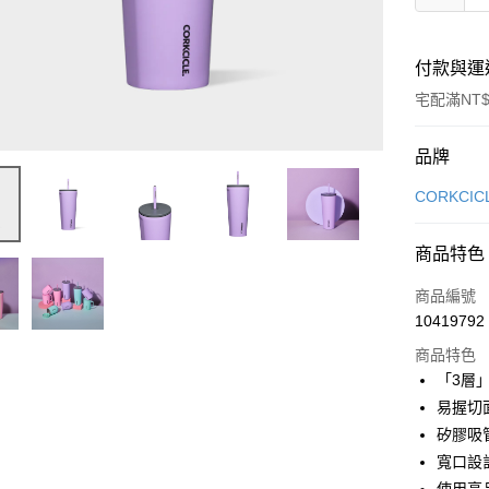
付款與運
宅配滿NT$
付款方式
品牌
信用卡一
CORKCIC
信用卡分
商品特色
3 期 
商品編號
6 期 
合作金
10419792
華南商
合作金
即享券
上海商
商品特色
華南商
國泰世
「3層
LINE Pay
上海商
臺灣中
易握切
國泰世
匯豐（
Apple Pay
臺灣中
矽膠吸
聯邦商
匯豐（
寬口設
街口支付
元大商
聯邦商