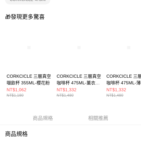
免運費
醒簡訊。
2.透過簡訊連結打開帳單後，可選擇「超商條碼／台灣大直營門市／銀行轉
帳／街口支付／iPASS MONEY」等通路繳費。
🎁發現更多驚喜
【注意事項】
1.本服務係由「台灣大哥大股份有限公司」（以下簡稱本公司）所提供，讓
用戶於交易時，得透過本服務購買商品或服務，並由商店將買賣／分期付款
買賣價金債權讓與本公司後，依約使用本公司帳單繳交帳款。
2.基於同意付款使用「大哥付你分期」之契約關係目的，商店將以您的個人
資料（包含姓名、電話或地址）提供予台灣大哥大進項蒐集、處理及利用，
由本公司與您本人進行分期帳單所需資料之確認、核對及更正。
3.完整用戶服務條款，請詳閱以下連結：
https://oppay.tw/userRule
CORKCICLE 三層真空
CORKCICLE 三層真空
CORKCICLE 
啜飲杯 355ML-櫻花粉
咖啡杯 475ML-薰衣草
咖啡杯 475ML-
紫
NT$1,062
NT$1,332
NT$1,332
NT$1,180
NT$1,480
NT$1,480
商品規格
相關推薦
商品規格