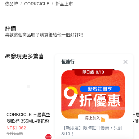
依品牌
CORKCICLE
新品上市
評價
喜歡這個商品嗎？購買後給他一個好評吧
🎁發現更多驚喜
恆隆行
CORKCICLE 三層真空
CORKCICLE 三層真空
CORKCICLE 
啜飲杯 355ML-櫻花粉
咖啡杯 475ML-薰衣草
咖啡杯 475ML-
【新朋友】限時註冊優惠，只到
紫
NT$1,062
NT$1,332
NT$1,332
8/10！
NT$1,180
NT$1,480
NT$1,480