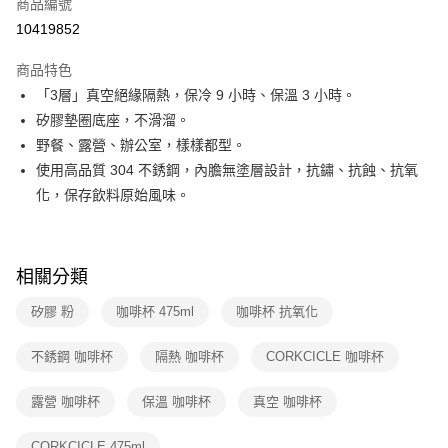
商品編號
華南商業銀行
彰化商業銀行
合作金庫商業銀行
第一商業銀行
10419852
即享券
上海商業儲蓄銀行
台北富邦商業銀行
華南商業銀行
彰化商業銀行
國泰世華商業銀行
兆豐國際商業銀行
LINE Pay
上海商業儲蓄銀行
台北富邦商業銀行
商品特色
臺灣中小企業銀行
台中商業銀行
國泰世華商業銀行
兆豐國際商業銀行
「3層」真空絕緣隔熱，保冷 9 小時、保溫 3 小時。
匯豐（台灣）商業銀行
華泰商業銀行
Apple Pay
臺灣中小企業銀行
台中商業銀行
矽膠墊圈底座，不滑溜。
聯邦商業銀行
遠東國際商業銀行
匯豐（台灣）商業銀行
華泰商業銀行
街口支付
元大商業銀行
永豐商業銀行
野餐、露營、辦公室，樣樣都型。
聯邦商業銀行
遠東國際商業銀行
玉山商業銀行
星展（台灣）商業銀行
使用高品質 304 不銹鋼，內膽無塗層設計，抗鏽、抗蝕、抗氧
元大商業銀行
永豐商業銀行
Google Pay
台新國際商業銀行
中國信託商業銀行
玉山商業銀行
星展（台灣）商業銀行
化，保存飲料原始風味。
台灣樂天信用卡公司
台新國際商業銀行
中國信託商業銀行
大哥付你分期
台灣樂天信用卡公司
相關說明
【大哥付你分期使用說明】
相關分類
ATM付款
1.本服務由台灣大哥大提供，台灣大哥大用戶可立即使用無須另外申請。
2.付款方式選擇「大哥付你分期」，訂單成立後會自動跳轉到大哥付的交易
矽膠 粉
咖啡杯 475ml
咖啡杯 抗氧化
流程，驗證手機門號後，選擇欲分期的期數、繳款截止日，確認付款後即完
運送方式
成交易。
3.實際核准額度、可分期數及費用金額請依後續交易確認頁面所載為準。
不銹鋼 咖啡杯
隔熱 咖啡杯
CORKCICLE 咖啡杯
宅配
4.訂單成立30分鐘內，如未前往確認交易或遇審核未通過，訂單將自動取
每筆NT$100，滿NT$999(含以上)免運費
消。如遇「轉專審核」未通過狀況，表示未達大哥付你分期系統評分，恕無
露營 咖啡杯
保溫 咖啡杯
真空 咖啡杯
法說明評估內容。
付款後門市自取
【繳款方式說明】
1.分期款項不併入電信帳單，「大哥付你分期」於每月結算日後寄送繳費提
CORKCICLE 475ml