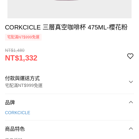
CORKCICLE 三層真空咖啡杯 475ML-櫻花粉
宅配滿NT$999免運
NT$1,480
NT$1,332
付款與運送方式
宅配滿NT$999免運
付款方式
品牌
信用卡一次付款
CORKCICLE
信用卡分期付款
3 期 0 利率 每期
NT$444
21家銀行
商品特色
6 期 0 利率 每期
NT$222
21家銀行
合作金庫商業銀行
第一商業銀行