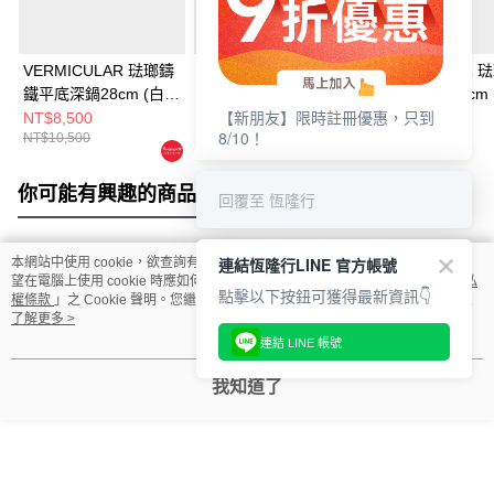
VERMICULAR 琺瑯鑄
VERMICULAR 琺瑯鑄
VERMICULAR 
鐵平底深鍋28cm (白橡
鐵平底深鍋24cm (白橡
鐵平底深鍋26cm 
【新朋友】限時註冊優惠，只到
木)+鍋蓋
木)+鍋蓋
木)
NT$8,500
NT$5,699
NT$5,500
8/10！
NT$10,500
NT$8,500
你可能有興趣的商品
全站排行
回覆至 恆隆行
連結恆隆行LINE 官方帳號
本網站中使用 cookie，欲查詢有關本網站使用 cookie 方式之詳情，及若您不希
熱門標籤
望在電腦上使用 cookie 時應如何變更電腦的 cookie 設定，請參閱本網站「
隱私
點擊以下按鈕可獲得最新資訊👇
權條款
」之 Cookie 聲明。您繼續使用本網站即表示您同意本公司得按本網站使
用條款之 Cookie 聲明使用 cookie。
了解更多 >
連結 LINE 帳號
我知道了