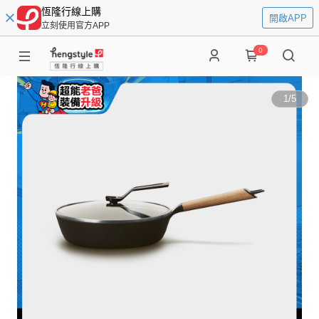
恆隆行線上購
開啟APP
立刻使用官方APP
0
1
/
5