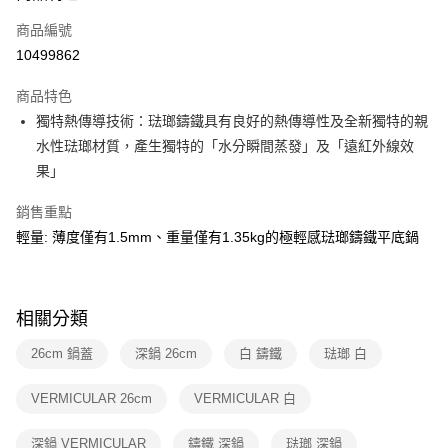
6 期 0 利率 每期
NT$1,250
21家銀行
合作金庫商業銀行
第一商業銀行
商品編號
華南商業銀行
彰化商業銀行
合作金庫商業銀行
第一商業銀行
10499862
即享券
上海商業儲蓄銀行
台北富邦商業銀行
華南商業銀行
彰化商業銀行
國泰世華商業銀行
兆豐國際商業銀行
LINE Pay
上海商業儲蓄銀行
台北富邦商業銀行
商品特色
臺灣中小企業銀行
台中商業銀行
國泰世華商業銀行
兆豐國際商業銀行
獨特熱傳導技術：琺瑯鑄鐵具有良好的熱傳導性及全新獨特的親
匯豐（台灣）商業銀行
華泰商業銀行
Apple Pay
臺灣中小企業銀行
台中商業銀行
水性琺瑯材質，產生獨特的「水分瞬間蒸發」及「遠紅外線效
聯邦商業銀行
遠東國際商業銀行
匯豐（台灣）商業銀行
華泰商業銀行
街口支付
元大商業銀行
永豐商業銀行
果」
聯邦商業銀行
遠東國際商業銀行
玉山商業銀行
星展（台灣）商業銀行
元大商業銀行
永豐商業銀行
Google Pay
台新國際商業銀行
中國信託商業銀行
銷售重點
玉山商業銀行
星展（台灣）商業銀行
台灣樂天信用卡公司
輕量: 薄度僅有1.5mm、重量僅有1.35kg的極輕感琺瑯鑄鐵平底鍋
台新國際商業銀行
中國信託商業銀行
ATM付款
台灣樂天信用卡公司
運送方式
相關分類
宅配
每筆NT$100，滿NT$999(含以上)免運費
26cm 鍋蓋
深鍋 26cm
白 鑄鐵
琺瑯 白
付款後門市自取
VERMICULAR 26cm
VERMICULAR 白
免運費
深鍋 VERMICULAR
鑄鐵 深鍋
琺瑯 深鍋