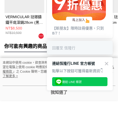
VERMICULAR 琺瑯鑄
VERMICULAR 琺瑯鑄
VERMICULAR 
鐵平底深鍋28cm (黑胡
鐵平底深鍋24cm (黑胡
鐵平底深鍋26cm 
【新朋友】限時註冊優惠，只到
桃)+鍋蓋
桃)+鍋蓋
桃)
NT$8,500
NT$5,699
NT$5,500
8/7！
NT$10,500
NT$8,500
你可能有興趣的商品
全站排行
回覆至 恆隆行
連結恆隆行LINE 官方帳號
本網站中使用 cookie，欲查詢有關本網站使用 cookie 方式之詳情，及若您不希
熱門標籤
望在電腦上使用 cookie 時應如何變更電腦的 cookie 設定，請參閱本網站「
隱私
點擊以下按鈕可獲得最新資訊👇
權條款
」之 Cookie 聲明。您繼續使用本網站即表示您同意本公司得按本網站使
用條款之 Cookie 聲明使用 cookie。
了解更多 >
連結 LINE 帳號
我知道了