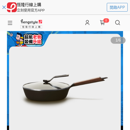
恆隆行線上購
開啟APP
立刻使用官方APP
0
1
/
6