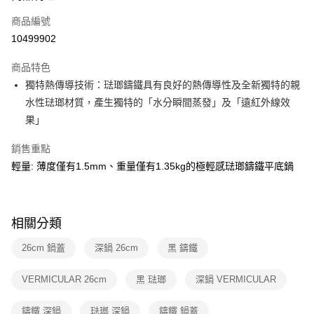
6 期 0 利率 每期
NT$1,250
21家銀行
合作金庫商業銀行
第一商業銀行
商品編號
華南商業銀行
彰化商業銀行
合作金庫商業銀行
第一商業銀行
10499902
即享券
上海商業儲蓄銀行
台北富邦商業銀行
華南商業銀行
彰化商業銀行
國泰世華商業銀行
兆豐國際商業銀行
LINE Pay
上海商業儲蓄銀行
台北富邦商業銀行
商品特色
臺灣中小企業銀行
台中商業銀行
國泰世華商業銀行
兆豐國際商業銀行
獨特熱傳導技術：琺瑯鑄鐵具有良好的熱傳導性及全新獨特的親
匯豐（台灣）商業銀行
華泰商業銀行
Apple Pay
臺灣中小企業銀行
台中商業銀行
水性琺瑯材質，產生獨特的「水分瞬間蒸發」及「遠紅外線效
聯邦商業銀行
遠東國際商業銀行
匯豐（台灣）商業銀行
華泰商業銀行
街口支付
元大商業銀行
永豐商業銀行
果」
聯邦商業銀行
遠東國際商業銀行
玉山商業銀行
星展（台灣）商業銀行
元大商業銀行
永豐商業銀行
Google Pay
台新國際商業銀行
中國信託商業銀行
銷售重點
玉山商業銀行
星展（台灣）商業銀行
台灣樂天信用卡公司
輕量: 薄度僅有1.5mm、重量僅有1.35kg的極輕感琺瑯鑄鐵平底鍋
台新國際商業銀行
中國信託商業銀行
ATM付款
台灣樂天信用卡公司
運送方式
相關分類
宅配
每筆NT$100，滿NT$999(含以上)免運費
26cm 鍋蓋
深鍋 26cm
黑 鑄鐵
付款後門市自取
VERMICULAR 26cm
黑 琺瑯
深鍋 VERMICULAR
免運費
鑄鐵 深鍋
琺瑯 深鍋
鑄鐵 鍋蓋