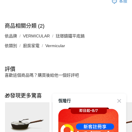
客服
商品相關分類 (2)
依品牌
VERMICULAR
琺瑯鑄鐵平底鍋
依類別
廚房家電
Vermicular
評價
喜歡這個商品嗎？購買後給他一個好評吧
🎁發現更多驚喜
恆隆行