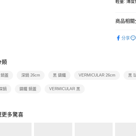
玉山商
輕量: 薄
元大商
Google Pa
台新國
玉山商
台灣樂
台新國
ATM付款
商品相關分
台灣樂
依品牌
運送方式
分享
依類別
宅配
每筆NT$1
分類
付款後門
免運費
m 鍋蓋
深鍋 26cm
黑 鑄鐵
VERMICULAR 26cm
黑 
深鍋
鑄鐵 鍋蓋
VERMICULAR 黑
現更多驚喜