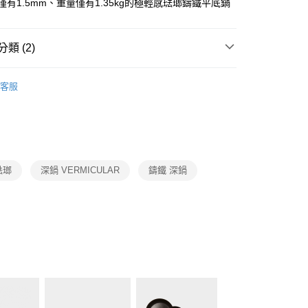
業銀行
星展（台灣）商業銀行
度僅有1.5mm、重量僅有1.35kg的極輕感琺瑯鑄鐵平底鍋
業銀行
永豐商業銀行
y
際商業銀行
中國信託商業銀行
業銀行
星展（台灣）商業銀行
天信用卡公司
際商業銀行
中國信託商業銀行
類 (2)
天信用卡公司
VERMICULAR
琺瑯鑄鐵平底鍋
客服
廚房家電
Vermicular
00，滿NT$999(含以上)免運費
市自取
琺瑯
深鍋 VERMICULAR
鑄鐵 深鍋