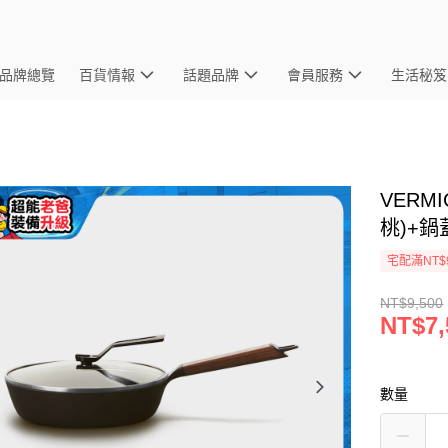
品牌總覽
百貨情報
話題品牌
會員服務
生活秘笈
VERM
桃)+鍋
宅配滿NT$
NT$9,500
NT$7,
數量