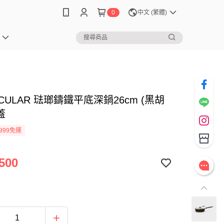
0
中文 (繁體)
ICULAR 琺瑯鑄鐵平底深鍋26cm (黑胡
蓋
999免運
500