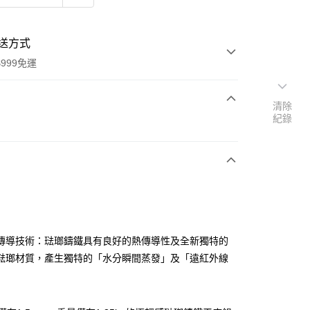
送方式
999免運
清除
紀錄
次付款
期付款
0 利率 每期
NT$2,500
21家銀行
0 利率 每期
NT$1,250
21家銀行
庫商業銀行
第一商業銀行
業銀行
彰化商業銀行
庫商業銀行
第一商業銀行
業儲蓄銀行
台北富邦商業銀行
業銀行
彰化商業銀行
華商業銀行
兆豐國際商業銀行
傳導技術：琺瑯鑄鐵具有良好的熱傳導性及全新獨特的
業儲蓄銀行
台北富邦商業銀行
小企業銀行
台中商業銀行
琺瑯材質，產生獨特的「水分瞬間蒸發」及「遠紅外線
華商業銀行
兆豐國際商業銀行
台灣）商業銀行
華泰商業銀行
小企業銀行
台中商業銀行
業銀行
遠東國際商業銀行
台灣）商業銀行
華泰商業銀行
業銀行
永豐商業銀行
業銀行
遠東國際商業銀行