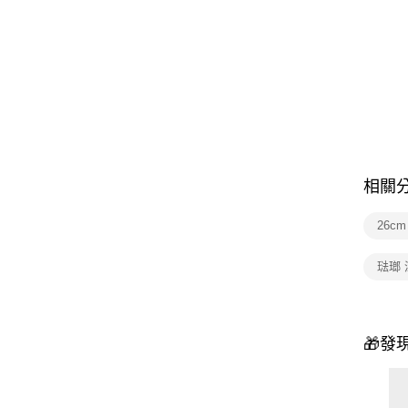
相關
26c
琺瑯 
🎁發