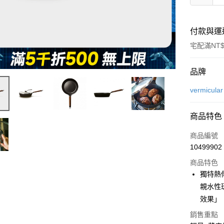
付款與運
宅配滿NT$
付款方式
品牌
信用卡一
vermicular
信用卡分
商品特色
3 期 
商品編號
6 期 
合作金
10499902
華南商
合作金
即享券
上海商
商品特色
華南商
國泰世
獨特熱
LINE Pay
上海商
臺灣中
親水性
國泰世
匯豐（
Apple Pay
臺灣中
效果」
聯邦商
匯豐（
街口支付
元大商
銷售重點
聯邦商