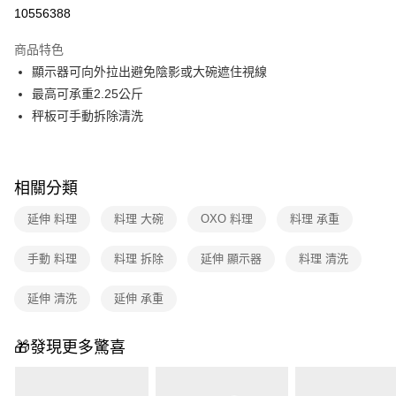
華南商業銀行
彰化商業銀行
合作金庫商業銀行
第一商業銀行
10556388
即享券
上海商業儲蓄銀行
台北富邦商業銀行
華南商業銀行
彰化商業銀行
國泰世華商業銀行
兆豐國際商業銀行
LINE Pay
上海商業儲蓄銀行
台北富邦商業銀行
商品特色
臺灣中小企業銀行
台中商業銀行
國泰世華商業銀行
兆豐國際商業銀行
顯示器可向外拉出避免陰影或大碗遮住視線
匯豐（台灣）商業銀行
華泰商業銀行
Apple Pay
臺灣中小企業銀行
台中商業銀行
最高可承重2.25公斤
聯邦商業銀行
遠東國際商業銀行
匯豐（台灣）商業銀行
華泰商業銀行
街口支付
元大商業銀行
永豐商業銀行
秤板可手動拆除清洗
聯邦商業銀行
遠東國際商業銀行
玉山商業銀行
星展（台灣）商業銀行
元大商業銀行
永豐商業銀行
Google Pay
台新國際商業銀行
中國信託商業銀行
玉山商業銀行
星展（台灣）商業銀行
台灣樂天信用卡公司
台新國際商業銀行
中國信託商業銀行
ATM付款
相關分類
台灣樂天信用卡公司
延伸 料理
料理 大碗
OXO 料理
料理 承重
運送方式
宅配
手動 料理
料理 拆除
延伸 顯示器
料理 清洗
每筆NT$100，滿NT$999(含以上)免運費
延伸 清洗
延伸 承重
付款後門市自取
免運費
🎁發現更多驚喜