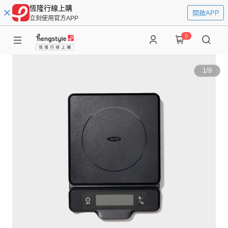
恆隆行線上購
開啟APP
立刻使用官方APP
0
1
/
9