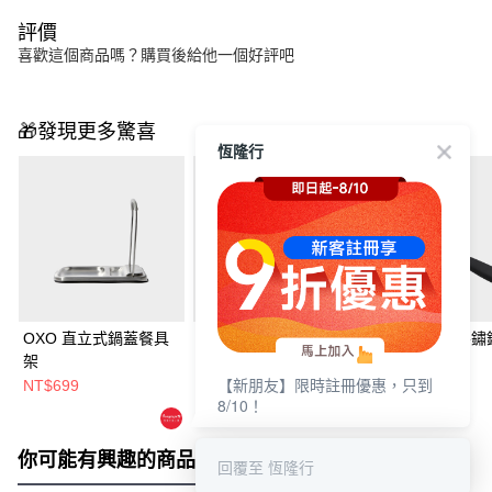
評價
喜歡這個商品嗎？購買後給他一個好評吧
🎁發現更多驚喜
恆隆行
OXO 直立式鍋蓋餐具
Joseph Joseph 摺疊收
OXO 好好握不鏽
架
納料理秤
菜鏟
【新朋友】限時註冊優惠，只到
NT$699
NT$1,490
NT$699
8/10！
NT$1,660
你可能有興趣的商品
全站排行
回覆至 恆隆行