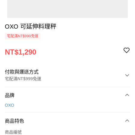
OXO 可延伸料理秤
宅配滿NT$999免運
NT$1,290
付款與運送方式
宅配滿NT$999免運
付款方式
品牌
信用卡一次付款
OXO
信用卡分期付款
3 期 0 利率 每期
NT$430
21家銀行
商品特色
6 期 0 利率 每期
NT$215
21家銀行
合作金庫商業銀行
第一商業銀行
商品編號