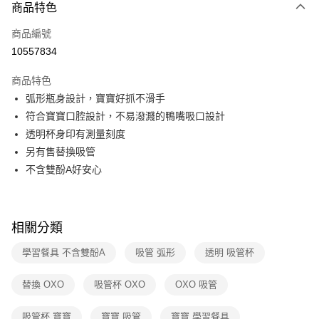
3 期 0 利率 每期
NT$163
21家銀行
商品特色
6 期 0 利率 每期
NT$81
21家銀行
合作金庫商業銀行
第一商業銀行
商品編號
華南商業銀行
彰化商業銀行
合作金庫商業銀行
第一商業銀行
10557834
即享券
上海商業儲蓄銀行
台北富邦商業銀行
華南商業銀行
彰化商業銀行
國泰世華商業銀行
兆豐國際商業銀行
LINE Pay
上海商業儲蓄銀行
台北富邦商業銀行
商品特色
臺灣中小企業銀行
台中商業銀行
國泰世華商業銀行
兆豐國際商業銀行
弧形瓶身設計，寶寶好抓不滑手
匯豐（台灣）商業銀行
華泰商業銀行
Apple Pay
臺灣中小企業銀行
台中商業銀行
符合寶寶口腔設計，不易潑濺的鴨嘴吸口設計
聯邦商業銀行
遠東國際商業銀行
匯豐（台灣）商業銀行
華泰商業銀行
街口支付
元大商業銀行
永豐商業銀行
透明杯身印有測量刻度
聯邦商業銀行
遠東國際商業銀行
玉山商業銀行
星展（台灣）商業銀行
另有售替換吸管
元大商業銀行
永豐商業銀行
Google Pay
台新國際商業銀行
中國信託商業銀行
玉山商業銀行
星展（台灣）商業銀行
不含雙酚A好安心
台灣樂天信用卡公司
台新國際商業銀行
中國信託商業銀行
ATM付款
台灣樂天信用卡公司
運送方式
相關分類
宅配
學習餐具 不含雙酚A
吸管 弧形
透明 吸管杯
每筆NT$100，滿NT$999(含以上)免運費
替換 OXO
吸管杯 OXO
OXO 吸管
付款後門市自取
免運費
吸管杯 寶寶
寶寶 吸管
寶寶 學習餐具