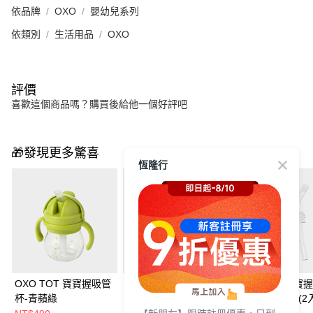
依品牌
OXO
嬰幼兒系列
依類別
生活用品
OXO
評價
喜歡這個商品嗎？購買後給他一個好評吧
🎁發現更多驚喜
恆隆行
OXO TOT 寶寶握吸管
OXO TOT 寶寶啾吸管
OXO TOT 寶寶
杯-青蘋綠
杯-青蘋綠
杯-吸管替換組(2入