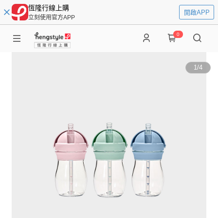
恆隆行線上購
開啟APP
立刻使用官方APP
0
1
/
4