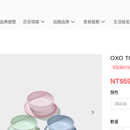
品牌總覽
百貨情報
話題品牌
會員服務
生活秘笈
OXO 
宅配滿NT$
NT$5
顏色
薄荷綠
數量