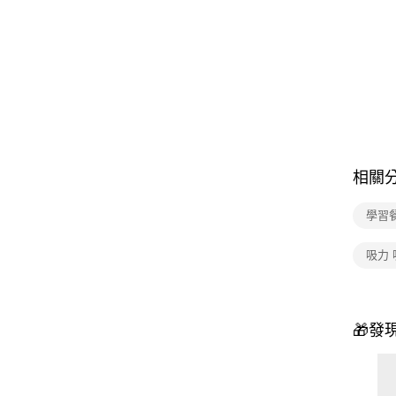
相關
學習
吸力 
🎁發