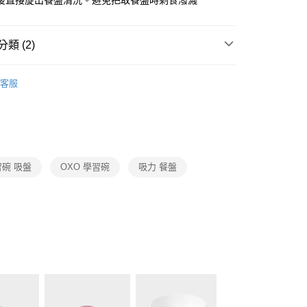
後直接旋出餐盤清洗。避免把取餐盤時剩食潑濺
業銀行
永豐商業銀行
業銀行
遠東國際商業銀行
業銀行
星展（台灣）商業銀行
業銀行
永豐商業銀行
y
際商業銀行
中國信託商業銀行
業銀行
星展（台灣）商業銀行
類 (2)
天信用卡公司
際商業銀行
中國信託商業銀行
天信用卡公司
OXO
嬰幼兒系列
客服
生活用品
OXO
00，滿NT$999(含以上)免運費
市自取
習碗 吸盤
OXO 學習碗
吸力 餐盤