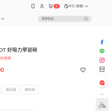
0
中文 (繁體)
TOT 好吸力學習碗
999免運
90
暮日藍
煙灰粉