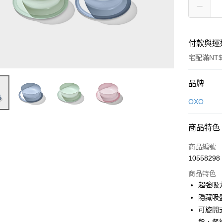
付款與運
宅配滿NT$
付款方式
品牌
信用卡一
OXO
信用卡分
商品特色
3 期 
商品編號
6 期 
合作金
10558298
華南商
合作金
即享券
上海商
商品特色
華南商
國泰世
超強吸
LINE Pay
上海商
臺灣中
隱藏吸
國泰世
匯豐（
Apple Pay
臺灣中
可旋開
聯邦商
匯豐（