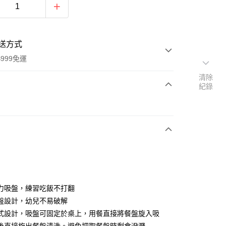
送方式
999免運
清除
紀錄
次付款
期付款
0 利率 每期
NT$196
21家銀行
0 利率 每期
NT$98
21家銀行
庫商業銀行
第一商業銀行
業銀行
彰化商業銀行
庫商業銀行
第一商業銀行
業儲蓄銀行
台北富邦商業銀行
業銀行
彰化商業銀行
華商業銀行
兆豐國際商業銀行
力吸盤，練習吃飯不打翻
業儲蓄銀行
台北富邦商業銀行
小企業銀行
台中商業銀行
盤設計，幼兒不易破解
華商業銀行
兆豐國際商業銀行
台灣）商業銀行
華泰商業銀行
小企業銀行
台中商業銀行
式設計，吸盤可固定於桌上，用餐直接將餐盤旋入吸
業銀行
遠東國際商業銀行
台灣）商業銀行
華泰商業銀行