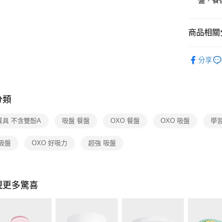
盤，餐
街口支付
元大商
聯邦商
玉山商
元大商
Google Pa
台新國
玉山商
商品相關分
台灣樂
台新國
ATM付款
台灣樂
依品牌
分享
依類別
運送方式
宅配
分類
每筆NT$1
付款後門
餐具 不含雙酚A
吸盤 餐盤
OXO 餐盤
OXO 吸盤
學
免運費
吸盤
OXO 好吸力
超強 吸盤
現更多驚喜