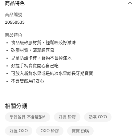
3 期 0 利率 每期
NT$163
21家銀行
商品特色
6 期 0 利率 每期
NT$81
21家銀行
合作金庫商業銀行
第一商業銀行
商品編號
華南商業銀行
彰化商業銀行
合作金庫商業銀行
第一商業銀行
10558533
即享券
上海商業儲蓄銀行
台北富邦商業銀行
華南商業銀行
彰化商業銀行
國泰世華商業銀行
兆豐國際商業銀行
LINE Pay
上海商業儲蓄銀行
台北富邦商業銀行
商品特色
臺灣中小企業銀行
台中商業銀行
國泰世華商業銀行
兆豐國際商業銀行
食品級矽膠材質，輕鬆咬咬好滋味
匯豐（台灣）商業銀行
華泰商業銀行
Apple Pay
臺灣中小企業銀行
台中商業銀行
矽膠材質，清潔超容易
聯邦商業銀行
遠東國際商業銀行
匯豐（台灣）商業銀行
華泰商業銀行
街口支付
元大商業銀行
永豐商業銀行
兒童防護卡榫，食物不會掉滿地
聯邦商業銀行
遠東國際商業銀行
玉山商業銀行
星展（台灣）商業銀行
好握手柄寶寶開心自己吃
元大商業銀行
永豐商業銀行
Google Pay
台新國際商業銀行
中國信託商業銀行
玉山商業銀行
星展（台灣）商業銀行
可放入新鮮水果或是結凍水果給長牙期寶寶
台灣樂天信用卡公司
台新國際商業銀行
中國信託商業銀行
ATM付款
不含雙酚A好安心
台灣樂天信用卡公司
運送方式
宅配
相關分類
每筆NT$100，滿NT$999(含以上)免運費
學習餐具 不含雙酚A
好握 矽膠
奶嘴 OXO
付款後門市自取
好握 OXO
OXO 矽膠
寶寶 奶嘴
免運費