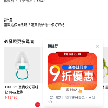
依類別
生活用品
OXO
評價
喜歡這個商品嗎？購買後給他一個好評吧
🎁發現更多驚喜
恆隆行
OXO tot 寶寶咬好滋味
OXO TOT 寶寶啾吸管
OXO TOT 寶寶
奶嘴-靚藍綠
杯-青蘋綠
杯-青蘋綠
【新朋友】限時註冊優惠，只到
NT$490
NT$490
NT$490
8/10！