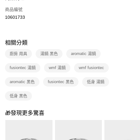
6 期 0 利率 每期
NT$2,520
21家銀行
合作金庫商業銀行
第一商業銀行
商品編號
華南商業銀行
彰化商業銀行
合作金庫商業銀行
第一商業銀行
10601733
即享券
上海商業儲蓄銀行
台北富邦商業銀行
華南商業銀行
彰化商業銀行
國泰世華商業銀行
兆豐國際商業銀行
LINE Pay
上海商業儲蓄銀行
台北富邦商業銀行
臺灣中小企業銀行
台中商業銀行
國泰世華商業銀行
兆豐國際商業銀行
匯豐（台灣）商業銀行
華泰商業銀行
Apple Pay
相關分類
臺灣中小企業銀行
台中商業銀行
聯邦商業銀行
遠東國際商業銀行
匯豐（台灣）商業銀行
華泰商業銀行
街口支付
元大商業銀行
永豐商業銀行
廚房 用具
湯鍋 黑色
aromatic 湯鍋
聯邦商業銀行
遠東國際商業銀行
玉山商業銀行
星展（台灣）商業銀行
元大商業銀行
永豐商業銀行
Google Pay
台新國際商業銀行
中國信託商業銀行
fusiontec 湯鍋
wmf 湯鍋
wmf fusiontec
玉山商業銀行
星展（台灣）商業銀行
台灣樂天信用卡公司
台新國際商業銀行
中國信託商業銀行
ATM付款
台灣樂天信用卡公司
aromatic 黑色
fusiontec 黑色
低身 湯鍋
運送方式
低身 黑色
宅配
每筆NT$100，滿NT$999(含以上)免運費
🎁發現更多驚喜
付款後門市自取
免運費