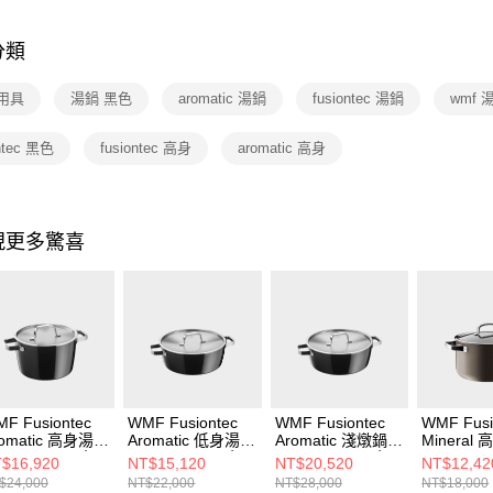
玉山商
元大商
Google Pa
台新國
玉山商
台灣樂
分類
台新國
ATM付款
台灣樂
用具
湯鍋 黑色
aromatic 湯鍋
fusiontec 湯鍋
wmf 
運送方式
ontec 黑色
fusiontec 高身
aromatic 高身
宅配
每筆NT$1
現更多驚喜
付款後門
免運費
F Fusiontec
WMF Fusiontec
WMF Fusiontec
WMF Fusi
romatic 高身湯鍋
Aromatic 低身湯鍋
Aromatic 淺燉鍋
Mineral
cm 4.7L (黑色)
22cm 3.1L (黑色)
28cm 5.9L (黑色)
24cm 6.4
$16,920
NT$15,120
NT$20,520
NT$12,42
色)
$24,000
NT$22,000
NT$28,000
NT$18,000