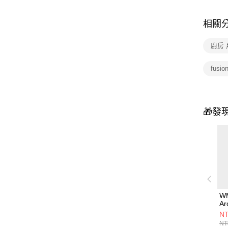
相關
廚房 
fusi
🎁發
WM
A
22
NT
NT