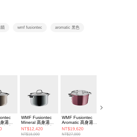
業銀行
星展（台灣）商業銀行
業銀行
永豐商業銀行
y
際商業銀行
中國信託商業銀行
業銀行
星展（台灣）商業銀行
天信用卡公司
際商業銀行
中國信託商業銀行
天信用卡公司
湯鍋
wmf fusiontec
aromatic 黑色
00，滿NT$999(含以上)免運費
市自取
ontec
WMF Fusiontec
WMF Fusiontec
WMF Fusiontec
 高身湯鍋
Mineral 高身湯鍋
Aromatic 高身湯鍋
Mineral 低身湯鍋
L (銅金
24cm 6.4L (鉑金
24cm 6.2L (玫瑰
24cm 4.4L (銅金
0
NT$12,420
NT$19,620
NT$10,620
色)
金色)
色)
NT$18,000
NT$27,000
NT$15,000