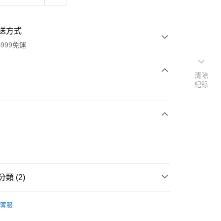
送方式
999免運
清除
紀錄
次付款
期付款
0 利率 每期
NT$6,240
21家銀行
0 利率 每期
NT$3,120
21家銀行
庫商業銀行
第一商業銀行
業銀行
彰化商業銀行
庫商業銀行
第一商業銀行
業儲蓄銀行
台北富邦商業銀行
業銀行
彰化商業銀行
華商業銀行
兆豐國際商業銀行
業儲蓄銀行
台北富邦商業銀行
類 (2)
小企業銀行
台中商業銀行
華商業銀行
兆豐國際商業銀行
台灣）商業銀行
華泰商業銀行
小企業銀行
台中商業銀行
WMF
Fusiontec鍋具
業銀行
遠東國際商業銀行
台灣）商業銀行
華泰商業銀行
客服
業銀行
永豐商業銀行
廚房家電
WMF
業銀行
遠東國際商業銀行