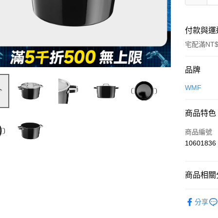
付款與運
宅配滿NT$
付款方式
品牌
信用卡一
WMF
信用卡分
商品特色
3 期 
商品編號
6 期 
合作金
10601836
華南商
合作金
即享券
上海商
華南商
國泰世
LINE Pay
上海商
商品相關分
臺灣中
國泰世
匯豐（
Apple Pay
臺灣中
依品牌
聯邦商
分享
匯豐（
街口支付
元大商
依類別
聯邦商