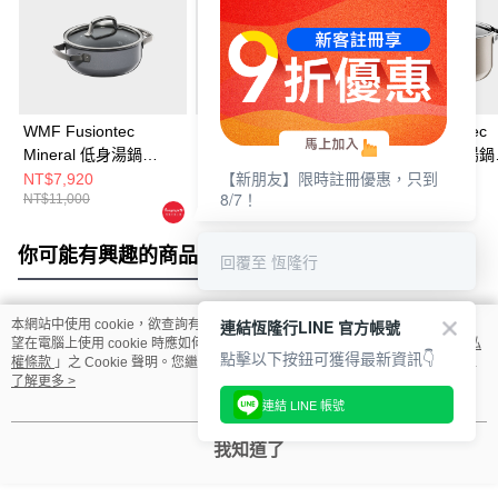
WMF Fusiontec
WMF Fusiontec
WMF Fusiontec
Mineral 低身湯鍋
Mineral 高身湯鍋
Mineral 高身湯鍋
【新朋友】限時註冊優惠，只到
20cm 2.4L (鉑金色)
20cm 3.7L (鉑金色)
20cm 3.7L (銅金
NT$7,920
NT$9,720
NT$9,720
8/7！
NT$11,000
NT$14,000
NT$14,000
你可能有興趣的商品
全站排行
回覆至 恆隆行
連結恆隆行LINE 官方帳號
本網站中使用 cookie，欲查詢有關本網站使用 cookie 方式之詳情，及若您不希
熱門標籤
望在電腦上使用 cookie 時應如何變更電腦的 cookie 設定，請參閱本網站「
隱私
點擊以下按鈕可獲得最新資訊👇
權條款
」之 Cookie 聲明。您繼續使用本網站即表示您同意本公司得按本網站使
用條款之 Cookie 聲明使用 cookie。
了解更多 >
連結 LINE 帳號
我知道了