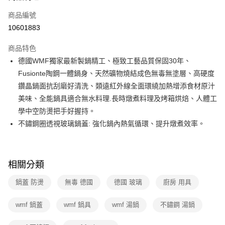
6 期 0 利率 每期
NT$1,320
21家銀行
合作金庫商業銀行
第一商業銀行
商品編號
華南商業銀行
彰化商業銀行
合作金庫商業銀行
第一商業銀行
10601883
即享券
上海商業儲蓄銀行
台北富邦商業銀行
華南商業銀行
彰化商業銀行
國泰世華商業銀行
兆豐國際商業銀行
LINE Pay
上海商業儲蓄銀行
台北富邦商業銀行
商品特色
臺灣中小企業銀行
台中商業銀行
國泰世華商業銀行
兆豐國際商業銀行
德國WMF獨家最新製鍋精工、極致工藝品質保固30年、
匯豐（台灣）商業銀行
華泰商業銀行
Apple Pay
臺灣中小企業銀行
台中商業銀行
Fusionte陶鋼一體鍋身、天然礦物燒結成色無毒無塗層、高硬度
聯邦商業銀行
遠東國際商業銀行
匯豐（台灣）商業銀行
華泰商業銀行
街口支付
元大商業銀行
永豐商業銀行
鑽晶鍋面抗刮磨好清洗、類遠紅外線全面環繞加熱增添食材原汁
聯邦商業銀行
遠東國際商業銀行
玉山商業銀行
星展（台灣）商業銀行
美味、全能鍋具適合無水料理.長時燉煮料理及烤箱烘焙、人體工
元大商業銀行
永豐商業銀行
Google Pay
台新國際商業銀行
中國信託商業銀行
玉山商業銀行
星展（台灣）商業銀行
學中空防燙把手好握持。
台灣樂天信用卡公司
台新國際商業銀行
中國信託商業銀行
ATM付款
不鏽鋼圈透視玻璃鍋蓋: 強化鍋內熱氣循環、提升燉煮效率。
台灣樂天信用卡公司
運送方式
宅配
相關分類
每筆NT$100，滿NT$999(含以上)免運費
鍋蓋 防燙
無毒 德國
德國 玻璃
廚房 用具
付款後門市自取
wmf 鍋蓋
wmf 鍋具
wmf 湯鍋
不鏽鋼 湯鍋
免運費