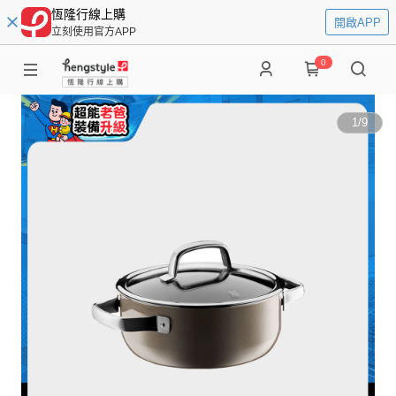
恆隆行線上購
開啟APP
立刻使用官方APP
0
1
/
9