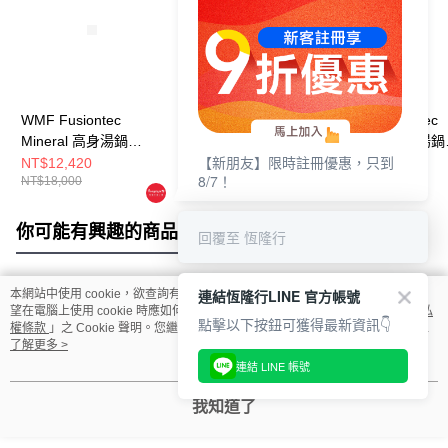
WMF Fusiontec
WMF Fusiontec
WMF Fusiontec
Mineral 高身湯鍋
Mineral 低身湯鍋
Mineral 低身湯鍋
【新朋友】限時註冊優惠，只到
24cm 6.4L (鉑金色)
24cm 4.4L (鉑金色)
24cm 4.4L (銅金
NT$12,420
NT$10,620
NT$10,620
8/7！
NT$18,000
NT$15,000
NT$15,000
你可能有興趣的商品
全站排行
回覆至 恆隆行
連結恆隆行LINE 官方帳號
本網站中使用 cookie，欲查詢有關本網站使用 cookie 方式之詳情，及若您不希
熱門標籤
望在電腦上使用 cookie 時應如何變更電腦的 cookie 設定，請參閱本網站「
隱私
點擊以下按鈕可獲得最新資訊👇
權條款
」之 Cookie 聲明。您繼續使用本網站即表示您同意本公司得按本網站使
用條款之 Cookie 聲明使用 cookie。
了解更多 >
連結 LINE 帳號
我知道了