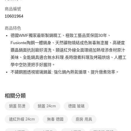
6 期 0 利率 每期
NT$2,070
21家銀行
合作金庫商業銀行
第一商業銀行
商品編號
華南商業銀行
彰化商業銀行
合作金庫商業銀行
第一商業銀行
10601964
即享券
上海商業儲蓄銀行
台北富邦商業銀行
華南商業銀行
彰化商業銀行
國泰世華商業銀行
兆豐國際商業銀行
LINE Pay
上海商業儲蓄銀行
台北富邦商業銀行
商品特色
臺灣中小企業銀行
台中商業銀行
國泰世華商業銀行
兆豐國際商業銀行
德國WMF獨家最新製鍋精工、極致工藝品質保固30年、
匯豐（台灣）商業銀行
華泰商業銀行
Apple Pay
臺灣中小企業銀行
台中商業銀行
Fusionte陶鋼一體鍋身、天然礦物燒結成色無毒無塗層、高硬度
聯邦商業銀行
遠東國際商業銀行
匯豐（台灣）商業銀行
華泰商業銀行
街口支付
元大商業銀行
永豐商業銀行
鑽晶鍋面抗刮磨好清洗、類遠紅外線全面環繞加熱增添食材原汁
聯邦商業銀行
遠東國際商業銀行
玉山商業銀行
星展（台灣）商業銀行
美味、全能鍋具適合無水料理.長時燉煮料理及烤箱烘焙、人體工
元大商業銀行
永豐商業銀行
Google Pay
台新國際商業銀行
中國信託商業銀行
玉山商業銀行
星展（台灣）商業銀行
學中空防燙把手好握持。
台灣樂天信用卡公司
台新國際商業銀行
中國信託商業銀行
ATM付款
不鏽鋼圈透視玻璃鍋蓋: 強化鍋內熱氣循環、提升燉煮效率。
台灣樂天信用卡公司
運送方式
宅配
相關分類
每筆NT$100，滿NT$999(含以上)免運費
鍋蓋 防燙
鍋蓋 24cm
德國 玻璃
付款後門市自取
遠紅外線 24cm
無毒 德國
廚房 用具
免運費