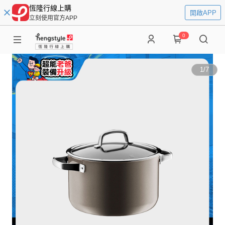
恆隆行線上購
開啟APP
立刻使用官方APP
0
1
/
7