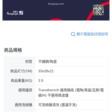
顯示電腦版詳細說明
商品規格
材質
不鏽鋼/陶瓷
商品尺寸(CM)
33x28x21
商品重量(KG)
3.9
適用爐具
Transtherm® 通用鍋底 (電陶/黑晶/瓦斯/電
磁IH) 不適用微波爐
適用洗碗機
可洗碗機清洗 (建議手洗)