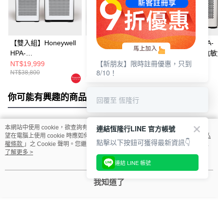
【雙入組】Honeywell
Honeywell HPA-
Honeywell HPA-
HPA-
720WTWV1 抗敏負離
710WTWV1 抗
【新朋友】限時註冊優惠，只到
710WTWV1+HPA-
子空氣清淨機
子空氣清淨機
NT$19,999
NT$12,900
NT$10,900
8/10！
NT$38,800
NT$20,900
NT$17,900
720WTWV1 抗敏負離
子空氣清淨機
你可能有興趣的商品
全站排行
回覆至 恆隆行
連結恆隆行LINE 官方帳號
本網站中使用 cookie，欲查詢有關本網站使用 cookie 方式之詳情，及若您不希
熱門標籤
望在電腦上使用 cookie 時應如何變更電腦的 cookie 設定，請參閱本網站「
隱私
點擊以下按鈕可獲得最新資訊👇
權條款
」之 Cookie 聲明。您繼續使用本網站即表示您同意本公司得按本網站使
用條款之 Cookie 聲明使用 cookie。
了解更多 >
連結 LINE 帳號
我知道了