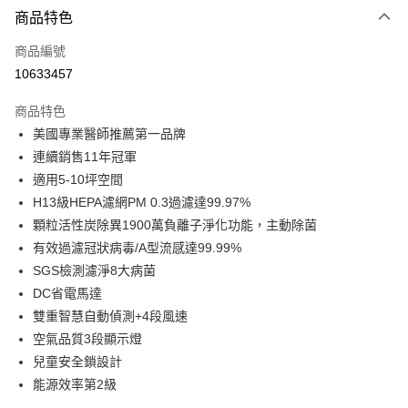
3 期 0 利率 每期
NT$8,333
21家銀行
商品特色
6 期 0 利率 每期
NT$4,166
21家銀行
合作金庫商業銀行
第一商業銀行
商品編號
華南商業銀行
彰化商業銀行
合作金庫商業銀行
第一商業銀行
10633457
即享券
上海商業儲蓄銀行
台北富邦商業銀行
華南商業銀行
彰化商業銀行
國泰世華商業銀行
兆豐國際商業銀行
LINE Pay
上海商業儲蓄銀行
台北富邦商業銀行
商品特色
臺灣中小企業銀行
台中商業銀行
國泰世華商業銀行
兆豐國際商業銀行
美國專業醫師推薦第一品牌
匯豐（台灣）商業銀行
華泰商業銀行
Apple Pay
臺灣中小企業銀行
台中商業銀行
連續銷售11年冠軍
聯邦商業銀行
遠東國際商業銀行
匯豐（台灣）商業銀行
華泰商業銀行
街口支付
元大商業銀行
永豐商業銀行
適用5-10坪空間
聯邦商業銀行
遠東國際商業銀行
玉山商業銀行
星展（台灣）商業銀行
H13級HEPA濾網PM 0.3過濾達99.97%
元大商業銀行
永豐商業銀行
Google Pay
台新國際商業銀行
中國信託商業銀行
玉山商業銀行
星展（台灣）商業銀行
顆粒活性炭除異1900萬負離子淨化功能，主動除菌
台灣樂天信用卡公司
台新國際商業銀行
中國信託商業銀行
ATM付款
有效過濾冠狀病毒/A型流感達99.99%
台灣樂天信用卡公司
SGS檢測濾淨8大病菌
運送方式
DC省電馬達
雙重智慧自動偵測+4段風速
宅配
空氣品質3段顯示燈
每筆NT$100，滿NT$999(含以上)免運費
兒童安全鎖設計
能源效率第2級