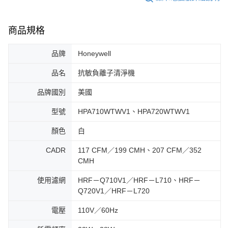
商品規格
品牌
Honeywell
品名
抗敏負離子清淨機
品牌國別
美國
型號
HPA710WTWV1、HPA720WTWV1
顏色
白
CADR
117 CFM／199 CMH、207 CFM／352
CMH
使用濾網
HRF－Q710V1／HRF－L710、HRF－
Q720V1／HRF－L720
電壓
110V／60Hz