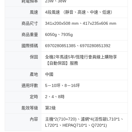
耗電頻率
23W、38W
風速
4段風速 （靜音、高速、中速、低速）
商品尺寸
341x200x508 mm、417x235x606 mm
商品重量
6050g、7935g
國際條碼
6970280851385、6970280851392
保固
全機2年馬達5年/恆隆行會員線上購物享
【自動保固】服務
產地
中國
適用坪數
5－10坪、8－16坪
定時
2、4、8時
能效等級
第2級
內容
主機*2(710+720)、濾網*4(活性碳L710*1、
L720*1、HEPAQ710*1、Q720*1)