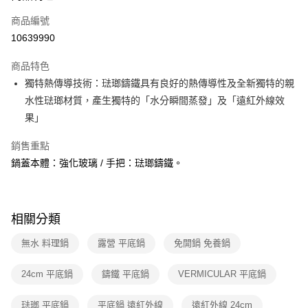
6 期 0 利率 每期
NT$333
21家銀行
合作金庫商業銀行
第一商業銀行
商品編號
華南商業銀行
彰化商業銀行
合作金庫商業銀行
第一商業銀行
10639990
即享券
上海商業儲蓄銀行
台北富邦商業銀行
華南商業銀行
彰化商業銀行
國泰世華商業銀行
兆豐國際商業銀行
LINE Pay
上海商業儲蓄銀行
台北富邦商業銀行
商品特色
臺灣中小企業銀行
台中商業銀行
國泰世華商業銀行
兆豐國際商業銀行
獨特熱傳導技術：琺瑯鑄鐵具有良好的熱傳導性及全新獨特的親
匯豐（台灣）商業銀行
華泰商業銀行
Apple Pay
臺灣中小企業銀行
台中商業銀行
水性琺瑯材質，產生獨特的「水分瞬間蒸發」及「遠紅外線效
聯邦商業銀行
遠東國際商業銀行
匯豐（台灣）商業銀行
華泰商業銀行
街口支付
元大商業銀行
永豐商業銀行
果」
聯邦商業銀行
遠東國際商業銀行
玉山商業銀行
星展（台灣）商業銀行
元大商業銀行
永豐商業銀行
Google Pay
台新國際商業銀行
中國信託商業銀行
銷售重點
玉山商業銀行
星展（台灣）商業銀行
台灣樂天信用卡公司
鍋蓋本體：強化玻璃 / 手把：琺瑯鑄鐵。
台新國際商業銀行
中國信託商業銀行
ATM付款
台灣樂天信用卡公司
運送方式
相關分類
宅配
每筆NT$100，滿NT$999(含以上)免運費
無水 料理鍋
露營 平底鍋
免開鍋 免養鍋
付款後門市自取
24cm 平底鍋
鑄鐵 平底鍋
VERMICULAR 平底鍋
免運費
琺瑯 平底鍋
平底鍋 遠紅外線
遠紅外線 24cm