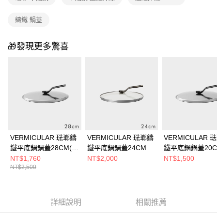
鑄鐵 鍋蓋
🎁發現更多驚喜
VERMICULAR 琺瑯鑄
VERMICULAR 琺瑯鑄
VERMICULAR 
鐵平底鍋鍋蓋28CM(不
鐵平底鍋鍋蓋24CM
鐵平底鍋鍋蓋20C
鏽鋼)
鏽鋼)
NT$1,760
NT$2,000
NT$1,500
NT$2,500
詳細說明
相關推薦