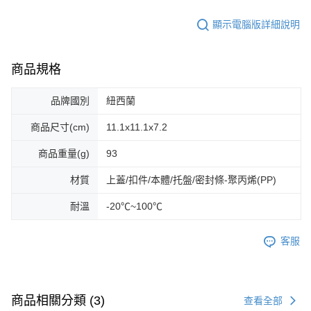
顯示電腦版詳細說明
商品規格
品牌國別
紐西蘭
商品尺寸(cm)
11.1x11.1x7.2
商品重量(g)
93
材質
上蓋/扣件/本體/托盤/密封條-聚丙烯(PP)
耐溫
-20℃~100℃
客服
商品相關分類 (3)
查看全部