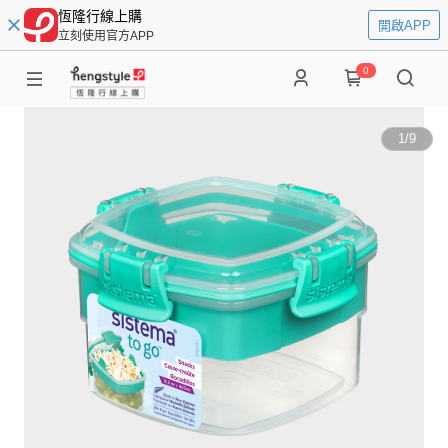
恆隆行線上購
開啟APP
立刻使用官方APP
0
1
/
9