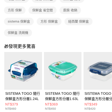
法說明評估內容。
付款後門市自取
【繳款方式說明】
方形 保鮮
保鮮盒 省空間
廚房 收納
1.分期款項不併入電信帳單，「大哥付你分期」於每月結算日後寄送繳費提
免運費
醒簡訊。
sistema 保鮮盒
方形 保鮮盒
紐西蘭 保鮮盒
2.透過簡訊連結打開帳單後，可選擇「超商條碼／台灣大直營門市／銀行轉
帳／街口支付／iPASS MONEY」等通路繳費。
保鮮盒 洗碗機
【注意事項】
1.本服務係由「台灣大哥大股份有限公司」（以下簡稱本公司）所提供，讓
用戶於交易時，得透過本服務購買商品或服務，並由商店將買賣／分期付款
🎁發現更多驚喜
買賣價金債權讓與本公司後，依約使用本公司帳單繳交帳款。
2.基於同意付款使用「大哥付你分期」之契約關係目的，商店將以您的個人
資料（包含姓名、電話或地址）提供予台灣大哥大進項蒐集、處理及利用，
由本公司與您本人進行分期帳單所需資料之確認、核對及更正。
3.完整用戶服務條款，請詳閱以下連結：
https://oppay.tw/userRule
SISTEMA TOGO 隨行
SISTEMA TOGO 隨行
SISTEMA TOG
保鮮盒方形分層1.24L
保鮮盒方形分層1.63L
保鮮盒方形分層
1.15L
NT$379
NT$369
NT$349
NT$460
NT$450
NT$420