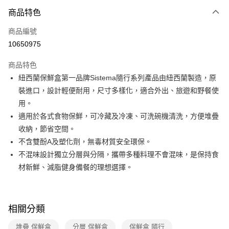
3 期 0 利率 每期
NT$59
21家銀行
商品特色
6 期 0 利率 每期
NT$29
21家銀行
合作金庫商業銀行
第一商業銀行
商品編號
華南商業銀行
彰化商業銀行
合作金庫商業銀行
第一商業銀行
10650975
即享券
上海商業儲蓄銀行
台北富邦商業銀行
華南商業銀行
彰化商業銀行
國泰世華商業銀行
兆豐國際商業銀行
LINE Pay
上海商業儲蓄銀行
台北富邦商業銀行
商品特色
臺灣中小企業銀行
台中商業銀行
國泰世華商業銀行
兆豐國際商業銀行
紐西蘭保鮮盒第一品牌Sistema隨行系列產品由紐西蘭製造，原
匯豐（台灣）商業銀行
華泰商業銀行
Apple Pay
臺灣中小企業銀行
台中商業銀行
裝進口，設計輕便耐用，尺寸多樣化，適合外出、旅遊和野餐使
聯邦商業銀行
遠東國際商業銀行
匯豐（台灣）商業銀行
華泰商業銀行
街口支付
元大商業銀行
永豐商業銀行
用。
聯邦商業銀行
遠東國際商業銀行
玉山商業銀行
星展（台灣）商業銀行
適用於各式食物保鮮，可冷藏及冷凍、可洗碗機清洗，方便堆疊
元大商業銀行
永豐商業銀行
Google Pay
台新國際商業銀行
中國信託商業銀行
玉山商業銀行
星展（台灣）商業銀行
收納，節省空間。
台灣樂天信用卡公司
台新國際商業銀行
中國信託商業銀行
大哥付你分期
不含雙酚A及塑化劑，無毒材質安全環保。
台灣樂天信用卡公司
相關說明
不混味設計獨立分層與分隔，攜帶多種料理不會混味，是保持食
【大哥付你分期使用說明】
材新鮮、減脂健身備餐的理想選擇。
ATM付款
1.本服務由台灣大哥大提供，台灣大哥大用戶可立即使用無須另外申請。
2.付款方式選擇「大哥付你分期」，訂單成立後會自動跳轉到大哥付的交易
流程，驗證手機門號後，選擇欲分期的期數、繳款截止日，確認付款後即完
運送方式
成交易。
相關分類
3.實際核准額度、可分期數及費用金額請依後續交易確認頁面所載為準。
宅配
4.訂單成立30分鐘內，如未前往確認交易或遇審核未通過，訂單將自動取
每筆NT$100，滿NT$999(含以上)免運費
堆疊 保鮮盒
分層 保鮮盒
保鮮盒 隨行
消。如遇「轉專審核」未通過狀況，表示未達大哥付你分期系統評分，恕無