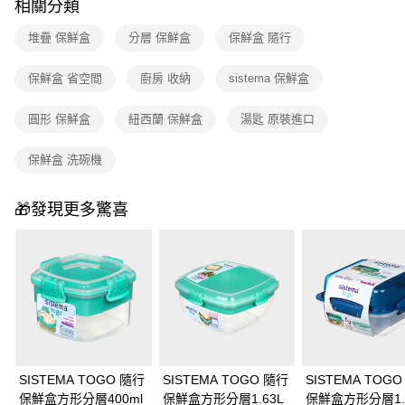
相關分類
3.實際核准額度、可分期數及費用金額請依後續交易確認頁面所載為準。
宅配
4.訂單成立30分鐘內，如未前往確認交易或遇審核未通過，訂單將自動取
每筆NT$100，滿NT$999(含以上)免運費
堆疊 保鮮盒
分層 保鮮盒
保鮮盒 隨行
消。如遇「轉專審核」未通過狀況，表示未達大哥付你分期系統評分，恕無
法說明評估內容。
付款後門市自取
【繳款方式說明】
保鮮盒 省空間
廚房 收納
sistema 保鮮盒
1.分期款項不併入電信帳單，「大哥付你分期」於每月結算日後寄送繳費提
免運費
醒簡訊。
圓形 保鮮盒
紐西蘭 保鮮盒
湯匙 原裝進口
2.透過簡訊連結打開帳單後，可選擇「超商條碼／台灣大直營門市／銀行轉
帳／街口支付／iPASS MONEY」等通路繳費。
保鮮盒 洗碗機
【注意事項】
1.本服務係由「台灣大哥大股份有限公司」（以下簡稱本公司）所提供，讓
用戶於交易時，得透過本服務購買商品或服務，並由商店將買賣／分期付款
🎁發現更多驚喜
買賣價金債權讓與本公司後，依約使用本公司帳單繳交帳款。
2.基於同意付款使用「大哥付你分期」之契約關係目的，商店將以您的個人
資料（包含姓名、電話或地址）提供予台灣大哥大進項蒐集、處理及利用，
由本公司與您本人進行分期帳單所需資料之確認、核對及更正。
3.完整用戶服務條款，請詳閱以下連結：
https://oppay.tw/userRule
SISTEMA TOGO 隨行
SISTEMA TOGO 隨行
SISTEMA TOG
保鮮盒方形分層400ml
保鮮盒方形分層1.63L
保鮮盒方形分層1.