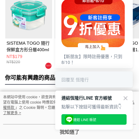
SISTEMA TOGO 隨行
SISTEMA TOGO 隨行
SISTEMA TOG
保鮮盒方形分層400ml
保鮮盒方形分層1.63L
保鮮盒方形分層1.
【新朋友】限時註冊優惠，只到
NT$179
NT$369
NT$379
8/10！
NT$220
NT$450
NT$460
你可能有興趣的商品
全站排行
回覆至 恆隆行
連結恆隆行LINE 官方帳號
本網站中使用 cookie，欲查詢有關本網站使用 cookie 方式之詳情，及若您不希
熱門標籤
望在電腦上使用 cookie 時應如何變更電腦的 cookie 設定，請參閱本網站「
隱私
點擊以下按鈕可獲得最新資訊👇
權條款
」之 Cookie 聲明。您繼續使用本網站即表示您同意本公司得按本網站使
用條款之 Cookie 聲明使用 cookie。
了解更多 >
連結 LINE 帳號
我知道了