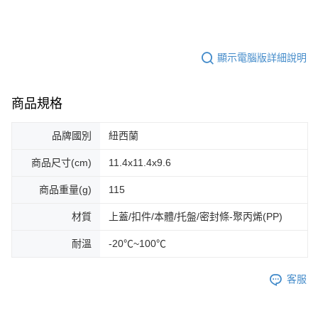
顯示電腦版詳細說明
商品規格
品牌國別
紐西蘭
商品尺寸(cm)
11.4x11.4x9.6
商品重量(g)
115
材質
上蓋/扣件/本體/托盤/密封條-聚丙烯(PP)
耐溫
-20℃~100℃
客服