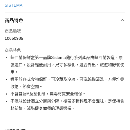
SISTEMA
信用卡分期付款
3 期 0 利率 每期
NT$76
21家銀行
商品特色
6 期 0 利率 每期
NT$38
21家銀行
合作金庫商業銀行
第一商業銀行
商品編號
華南商業銀行
彰化商業銀行
合作金庫商業銀行
第一商業銀行
10650985
即享券
上海商業儲蓄銀行
台北富邦商業銀行
華南商業銀行
彰化商業銀行
國泰世華商業銀行
兆豐國際商業銀行
LINE Pay
上海商業儲蓄銀行
台北富邦商業銀行
商品特色
臺灣中小企業銀行
台中商業銀行
國泰世華商業銀行
兆豐國際商業銀行
紐西蘭保鮮盒第一品牌Sistema隨行系列產品由紐西蘭製造，原
匯豐（台灣）商業銀行
華泰商業銀行
Apple Pay
臺灣中小企業銀行
台中商業銀行
裝進口，設計輕便耐用，尺寸多樣化，適合外出、旅遊和野餐使
聯邦商業銀行
遠東國際商業銀行
匯豐（台灣）商業銀行
華泰商業銀行
街口支付
元大商業銀行
永豐商業銀行
用。
聯邦商業銀行
遠東國際商業銀行
玉山商業銀行
星展（台灣）商業銀行
適用於各式食物保鮮，可冷藏及冷凍、可洗碗機清洗，方便堆疊
元大商業銀行
永豐商業銀行
Google Pay
台新國際商業銀行
中國信託商業銀行
玉山商業銀行
星展（台灣）商業銀行
收納，節省空間。
台灣樂天信用卡公司
台新國際商業銀行
中國信託商業銀行
大哥付你分期
不含雙酚A及塑化劑，無毒材質安全環保。
台灣樂天信用卡公司
相關說明
不混味設計獨立分層與分隔，攜帶多種料理不會混味，是保持食
【大哥付你分期使用說明】
材新鮮、減脂健身備餐的理想選擇。
ATM付款
1.本服務由台灣大哥大提供，台灣大哥大用戶可立即使用無須另外申請。
2.付款方式選擇「大哥付你分期」，訂單成立後會自動跳轉到大哥付的交易
流程，驗證手機門號後，選擇欲分期的期數、繳款截止日，確認付款後即完
運送方式
成交易。