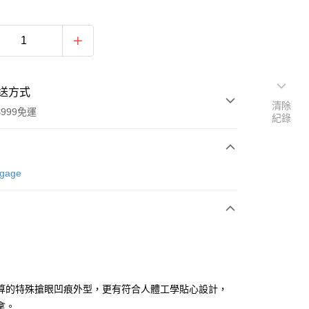
送方式
清除
999免運
紀錄
次付款
ggage
期付款
0 利率 每期
NT$3,666
21家銀行
0 利率 每期
NT$1,833
21家銀行
庫商業銀行
第一商業銀行
業銀行
彰化商業銀行
庫商業銀行
第一商業銀行
業儲蓄銀行
台北富邦商業銀行
業銀行
彰化商業銀行
華商業銀行
兆豐國際商業銀行
算的特殊搶眼凹痕外型，更有符合人體工學貼心設計，
業儲蓄銀行
台北富邦商業銀行
小企業銀行
台中商業銀行
拿。
華商業銀行
兆豐國際商業銀行