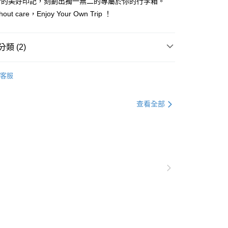
行的美好印記，刻劃出獨一無二的專屬於你的行李箱。
thout care，Enjoy Your Own Trip ！
類 (2)
Crash Baggage
TOT
客服
行李箱 & 包袋配件
Crash Baggage 行李箱
查看全部