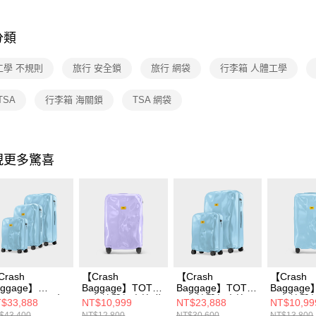
分類
工學 不規則
旅行 安全鎖
旅行 網袋
行李箱 人體工學
TSA
行李箱 海關鎖
TSA 網袋
現更多驚喜
Crash
【Crash
【Crash
【Crash
aggage】
Baggage】TOT
Baggage】TOT
Baggage
RASH TOT同色
同色撞擊行李箱 紫
同色撞擊行李箱21
同色撞擊
$33,888
NT$10,999
NT$23,888
NT$10,99
擊行李箱三入組
藤花
吋+31吋
21吋
$43,400
NT$12,800
NT$30,600
NT$13,800