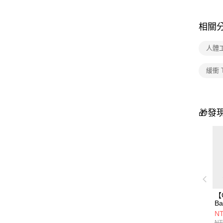
相關
人體
緩衝 
🎁發
【
B
C
NT
撞
NT