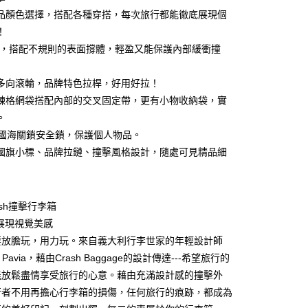
台灣）商業銀行
華泰商業銀行
小企業銀行
台中商業銀行
品顏色選擇，搭配各種穿搭，每次旅行都能徹底展現個
業銀行
遠東國際商業銀行
台灣）商業銀行
華泰商業銀行
！
業銀行
永豐商業銀行
業銀行
遠東國際商業銀行
質，搭配不規則的表面撐體，輕盈又能保護內部緩衝撞
業銀行
星展（台灣）商業銀行
業銀行
永豐商業銀行
y
際商業銀行
中國信託商業銀行
業銀行
星展（台灣）商業銀行
天信用卡公司
 度多向滾輪，品牌特色拉桿，好用好拉！
際商業銀行
中國信託商業銀行
天信用卡公司
鍊格網袋搭配內部的交叉固定帶，更有小物收納袋，實
。
 美國海關鎖安全鎖，保護個人物品。
國旗小標、品牌拉鏈、撞擊風格設計，隨處可見精品細
00，滿NT$999(含以上)免運費
ash撞擊行李箱
色展現視覺美感
要放膽玩，用力玩。來自義大利行李世家的年輕設計師
co Pavia，藉由Crash Baggage的設計傳達---希望旅行的
能放鬆盡情享受旅行的心意。藉由充滿設計感的撞擊外
行者不用再擔心行李箱的損傷，任何旅行的痕跡，都成為