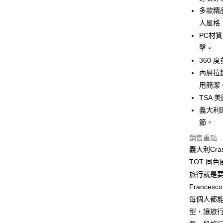
匯豐（
Apple Pay
臺灣中
多款精
聯邦商
匯豐（
人風格
街口支付
元大商
聯邦商
PC材
玉山商
元大商
Google Pa
台新國
擊。
玉山商
台灣樂
360
台新國
ATM付款
台灣樂
內層拉
用簡潔
運送方式
TSA
義大利
宅配
節。
每筆NT$1
銷售重點
義大利Cr
TOT 同
旅行就是
Frances
每個人都
型，讓旅