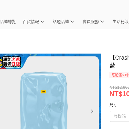
品牌總覽
百貨情報
話題品牌
會員服務
生活秘笈
【Cra
藍
宅配滿NT$
NT$12,80
NT$10
尺寸
登機箱