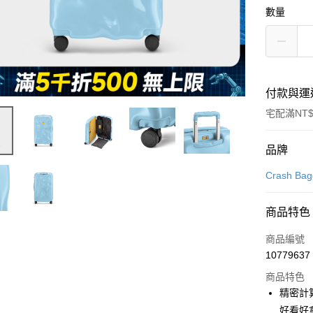
數量
付款與運
宅配滿NT$
付款方式
品牌
信用卡一
Crash Ba
信用卡分
商品特色
3 期 
商品編號
6 期 
合作金
10779637
華南商
合作金
即享券
上海商
商品特色
華南商
國泰世
精密計
LINE Pay
上海商
臺灣中
好看好
國泰世