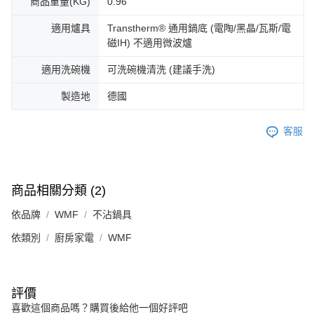
商品重量(KG)
0.96
適用爐具
Transtherm® 通用鍋底 (電陶/黑晶/瓦斯/電
磁IH) 不適用微波爐
適用洗碗機
可洗碗機清洗 (建議手洗)
製造地
德國
客服
商品相關分類 (2)
依品牌
WMF
不沾鍋具
依類別
廚房家電
WMF
評價
喜歡這個商品嗎？購買後給他一個好評吧