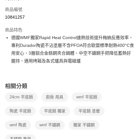
6 期 0 利率 每期
NT$1,040
21家銀行
合作金庫商業銀行
第一商業銀行
商品編號
華南商業銀行
彰化商業銀行
合作金庫商業銀行
第一商業銀行
10841257
即享券
上海商業儲蓄銀行
台北富邦商業銀行
華南商業銀行
彰化商業銀行
國泰世華商業銀行
兆豐國際商業銀行
LINE Pay
上海商業儲蓄銀行
台北富邦商業銀行
商品特色
臺灣中小企業銀行
台中商業銀行
國泰世華商業銀行
兆豐國際商業銀行
德國WMF獨家Rapid Heat Control速熱技術提升梅納反應效率、
匯豐（台灣）商業銀行
華泰商業銀行
Apple Pay
臺灣中小企業銀行
台中商業銀行
專利Durador陶瓷不沾塗層不含PFOA符合歐盟標準耐熱400°C食
聯邦商業銀行
遠東國際商業銀行
匯豐（台灣）商業銀行
華泰商業銀行
街口支付
元大商業銀行
永豐商業銀行
用安心、3層鋁合金鉻鋼夾合鍋體、中空不鏽鋼手把降低蓄熱好
聯邦商業銀行
遠東國際商業銀行
玉山商業銀行
星展（台灣）商業銀行
握持、適用烤箱及各式爐具與電磁爐
元大商業銀行
永豐商業銀行
Google Pay
台新國際商業銀行
中國信託商業銀行
玉山商業銀行
星展（台灣）商業銀行
台灣樂天信用卡公司
台新國際商業銀行
中國信託商業銀行
ATM付款
台灣樂天信用卡公司
相關分類
運送方式
24cm 平底鍋
廚房 用具
wmf 平底鍋
宅配
每筆NT$100，滿NT$999(含以上)免運費
陶瓷 平底鍋
平底鍋 獨家
平底鍋 塗層
付款後門市自取
wmf 陶瓷
wmf 不鏽鋼
獨家 不鏽鋼
免運費
不鏽鋼 專用