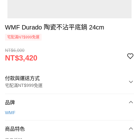
WMF Durado 陶瓷不沾平底鍋 24cm
宅配滿NT$999免運
NT$6,000
NT$3,420
付款與運送方式
宅配滿NT$999免運
付款方式
品牌
信用卡一次付款
WMF
信用卡分期付款
3 期 0 利率 每期
NT$1,140
21家銀行
商品特色
6 期 0 利率 每期
NT$570
21家銀行
合作金庫商業銀行
第一商業銀行