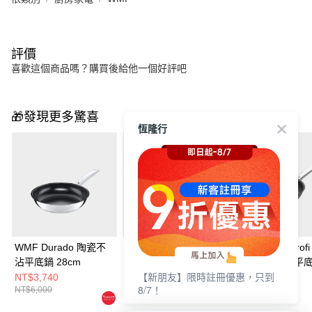
評價
喜歡這個商品嗎？購買後給他一個好評吧
🎁發現更多驚喜
恆隆行
WMF Durado 陶瓷不
WMF Ceradur Plus 陶
WMF Steak Prof
沾平底鍋 28cm
瓷不沾深煎鍋 28cm
專用陶瓷不沾平
【新朋友】限時註冊優惠，只到
24cm
NT$3,740
NT$6,800
NT$6,240
8/7！
NT$6,000
NT$8,500
NT$10,000