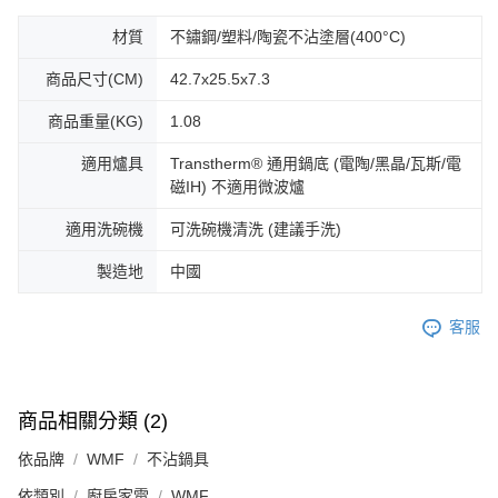
材質
不鏽鋼/塑料/陶瓷不沾塗層(400°C)
商品尺寸(CM)
42.7x25.5x7.3
商品重量(KG)
1.08
適用爐具
Transtherm® 通用鍋底 (電陶/黑晶/瓦斯/電
磁IH) 不適用微波爐
適用洗碗機
可洗碗機清洗 (建議手洗)
製造地
中國
客服
商品相關分類 (2)
依品牌
WMF
不沾鍋具
依類別
廚房家電
WMF