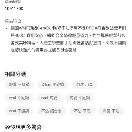
商品編號
華南商業銀行
彰化商業銀行
合作金庫商業銀行
第一商業銀行
10911700
即享券
上海商業儲蓄銀行
台北富邦商業銀行
華南商業銀行
彰化商業銀行
國泰世華商業銀行
兆豐國際商業銀行
LINE Pay
上海商業儲蓄銀行
台北富邦商業銀行
商品特色
臺灣中小企業銀行
台中商業銀行
國泰世華商業銀行
兆豐國際商業銀行
德國WMF頂級CeraDur陶瓷不沾塗層不含PFOA符合歐盟標準耐
匯豐（台灣）商業銀行
華泰商業銀行
Apple Pay
臺灣中小企業銀行
台中商業銀行
熱400C°食用安心、鍛鋁合金鍋體輕量省力、均勻導熱輕鬆煎炒
聯邦商業銀行
遠東國際商業銀行
匯豐（台灣）商業銀行
華泰商業銀行
街口支付
元大商業銀行
永豐商業銀行
各式美味料理、人體工學塑膠手把降低蓄熱好握持、高效不鏽鋼
聯邦商業銀行
遠東國際商業銀行
玉山商業銀行
星展（台灣）商業銀行
底板快熱均勻適用各式爐具與電磁爐
元大商業銀行
永豐商業銀行
Google Pay
台新國際商業銀行
中國信託商業銀行
玉山商業銀行
星展（台灣）商業銀行
台灣樂天信用卡公司
台新國際商業銀行
中國信託商業銀行
ATM付款
台灣樂天信用卡公司
相關分類
運送方式
輕量 平底鍋
24cm 平底鍋
廚房 用具
宅配
每筆NT$100，滿NT$999(含以上)免運費
wmf 平底鍋
wmf 陶瓷
陶瓷 平底鍋
付款後門市自取
wmf 不鏽鋼
不沾 鋁合金
不沾 平底
陶瓷 不沾
免運費
🎁發現更多驚喜