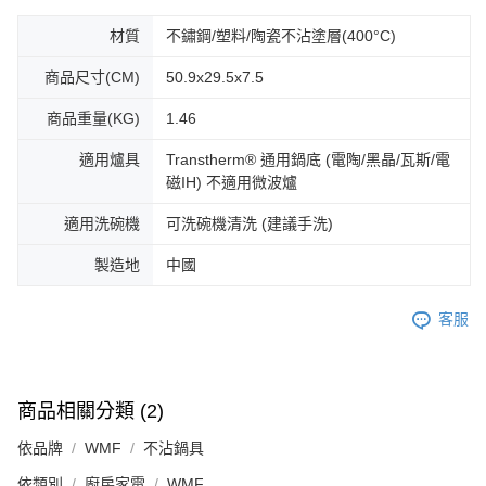
材質
不鏽鋼/塑料/陶瓷不沾塗層(400°C)
商品尺寸(CM)
50.9x29.5x7.5
商品重量(KG)
1.46
適用爐具
Transtherm® 通用鍋底 (電陶/黑晶/瓦斯/電
磁IH) 不適用微波爐
適用洗碗機
可洗碗機清洗 (建議手洗)
製造地
中國
客服
商品相關分類 (2)
依品牌
WMF
不沾鍋具
依類別
廚房家電
WMF