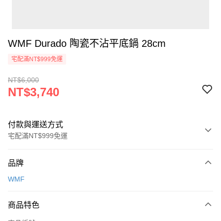
WMF Durado 陶瓷不沾平底鍋 28cm
宅配滿NT$999免運
NT$6,000
NT$3,740
付款與運送方式
宅配滿NT$999免運
付款方式
品牌
信用卡一次付款
WMF
信用卡分期付款
3 期 0 利率 每期
NT$1,246
21家銀行
商品特色
6 期 0 利率 每期
NT$623
21家銀行
合作金庫商業銀行
第一商業銀行