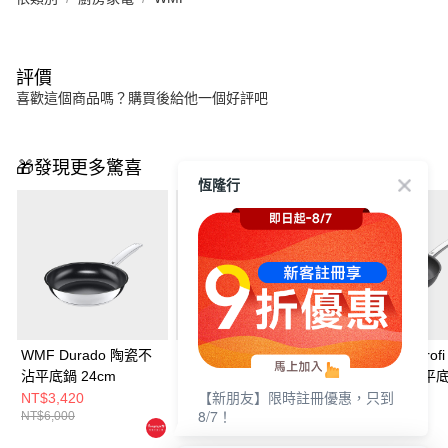
評價
喜歡這個商品嗎？購買後給他一個好評吧
🎁發現更多驚喜
恆隆行
WMF Durado 陶瓷不
WMF Ceradur Plus 陶
WMF Steak Prof
沾平底鍋 24cm
瓷不沾深煎鍋 28cm
專用陶瓷不沾平
【新朋友】限時註冊優惠，只到
28cm
NT$3,420
NT$6,800
NT$7,040
8/7！
NT$6,000
NT$8,500
NT$11,000