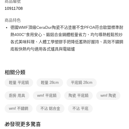
商品編號
華南商業銀行
彰化商業銀行
合作金庫商業銀行
第一商業銀行
10911708
即享券
上海商業儲蓄銀行
台北富邦商業銀行
華南商業銀行
彰化商業銀行
國泰世華商業銀行
兆豐國際商業銀行
LINE Pay
上海商業儲蓄銀行
台北富邦商業銀行
商品特色
臺灣中小企業銀行
台中商業銀行
國泰世華商業銀行
兆豐國際商業銀行
德國WMF頂級CeraDur陶瓷不沾塗層不含PFOA符合歐盟標準耐
匯豐（台灣）商業銀行
華泰商業銀行
Apple Pay
臺灣中小企業銀行
台中商業銀行
熱400C°食用安心、鍛鋁合金鍋體輕量省力、均勻導熱輕鬆煎炒
聯邦商業銀行
遠東國際商業銀行
匯豐（台灣）商業銀行
華泰商業銀行
街口支付
元大商業銀行
永豐商業銀行
各式美味料理、人體工學塑膠手把降低蓄熱好握持、高效不鏽鋼
聯邦商業銀行
遠東國際商業銀行
玉山商業銀行
星展（台灣）商業銀行
底板快熱均勻適用各式爐具與電磁爐
元大商業銀行
永豐商業銀行
Google Pay
台新國際商業銀行
中國信託商業銀行
玉山商業銀行
星展（台灣）商業銀行
台灣樂天信用卡公司
台新國際商業銀行
中國信託商業銀行
ATM付款
台灣樂天信用卡公司
相關分類
運送方式
輕量 平底鍋
輕量 28cm
平底鍋 28cm
宅配
每筆NT$100，滿NT$999(含以上)免運費
廚房 用具
wmf 平底鍋
陶瓷 平底鍋
wmf 陶瓷
付款後門市自取
wmf 不鏽鋼
不沾 鋁合金
不沾 平底
免運費
🎁發現更多驚喜