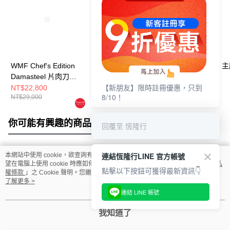
WMF Chef's Edition
WMF Chef's Edition
WMF Ultimate
Damasteel 片肉刀
Damasteel 三件刀組
20cm
【新朋友】限時註冊優惠，只到
20cm
(主廚刀/片肉刀/萬用
NT$22,800
NT$58,800
NT$19,800
8/10！
NT$29,000
NT$74,000
NT$25,000
刀)
你可能有興趣的商品
全站排行
回覆至 恆隆行
連結恆隆行LINE 官方帳號
本網站中使用 cookie，欲查詢有關本網站使用 cookie 方式之詳情，及若您不希
熱門標籤
望在電腦上使用 cookie 時應如何變更電腦的 cookie 設定，請參閱本網站「
隱私
點擊以下按鈕可獲得最新資訊👇
權條款
」之 Cookie 聲明。您繼續使用本網站即表示您同意本公司得按本網站使
用條款之 Cookie 聲明使用 cookie。
了解更多 >
連結 LINE 帳號
我知道了