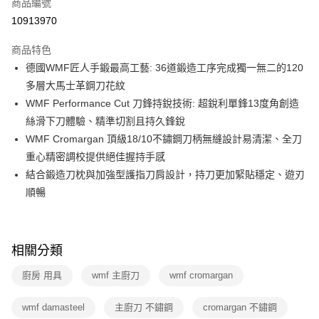
商品編號
華南商業銀行
彰化商業銀行
合作金庫商業銀行
第一商業銀行
10913970
即享券
上海商業儲蓄銀行
台北富邦商業銀行
華南商業銀行
彰化商業銀行
國泰世華商業銀行
兆豐國際商業銀行
LINE Pay
上海商業儲蓄銀行
台北富邦商業銀行
商品特色
臺灣中小企業銀行
台中商業銀行
國泰世華商業銀行
兆豐國際商業銀行
德國WMF匠人手鍛最高工藝: 36道鍛造工序完成獨一無二的120
匯豐（台灣）商業銀行
華泰商業銀行
Apple Pay
臺灣中小企業銀行
台中商業銀行
多層大馬士革鋼刀花紋
聯邦商業銀行
遠東國際商業銀行
匯豐（台灣）商業銀行
華泰商業銀行
街口支付
元大商業銀行
永豐商業銀行
WMF Performance Cut 刀鋒持銳技術: 超銳利單鋒13度角創造
聯邦商業銀行
遠東國際商業銀行
玉山商業銀行
星展（台灣）商業銀行
絲滑下刀體驗、精準切割且持久鋒銳
元大商業銀行
永豐商業銀行
Google Pay
台新國際商業銀行
中國信託商業銀行
玉山商業銀行
星展（台灣）商業銀行
WMF Cromargan 頂級18/10不鏽鋼刀柄無縫設計易清潔、全刀
台灣樂天信用卡公司
台新國際商業銀行
中國信託商業銀行
ATM付款
重心精密調校提供絕佳握持手感
台灣樂天信用卡公司
結合鍛造刀枕與加強型護指刀肩設計，持刀更加緊貼穩定、遊刃
運送方式
順暢
宅配
每筆NT$100，滿NT$999(含以上)免運費
相關分類
付款後門市自取
廚房 用具
wmf 主廚刀
wmf cromargan
免運費
wmf damasteel
主廚刀 不鏽鋼
cromargan 不鏽鋼