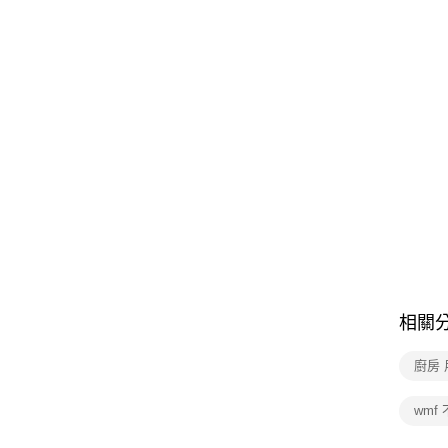
相關
廚房 
wmf