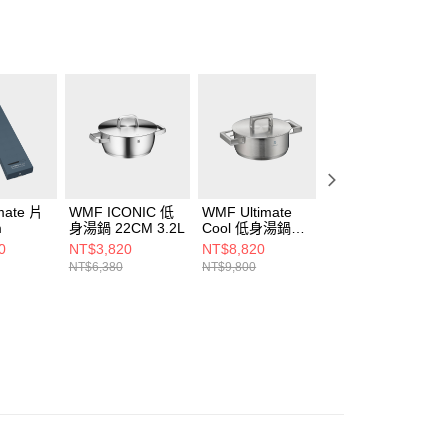
mate 片
WMF ICONIC 低
WMF Ultimate
WMF Ultimate
m
身湯鍋 22CM 3.2L
Cool 低身湯鍋
Cool 高身湯鍋
20cm 2.5L
20cm 3.3L
0
NT$3,820
NT$8,820
NT$9,720
NT$6,380
NT$9,800
NT$14,000