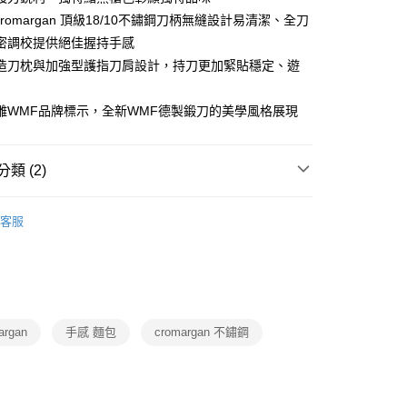
業銀行
星展（台灣）商業銀行
天信用卡公司
Cromargan 頂級18/10不鏽鋼刀柄無縫設計易清潔、全刀
際商業銀行
中國信託商業銀行
天信用卡公司
密調校提供絕佳握持手感
造刀枕與加強型護指刀肩設計，持刀更加緊貼穩定、遊
雕WMF品牌標示，全新WMF德製鍛刀的美學風格展現
00，滿NT$999(含以上)免運費
類 (2)
市自取
WMF
刀具
客服
廚房家電
WMF
argan
手感 麵包
cromargan 不鏽鋼