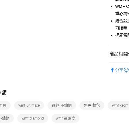
玉山商
台灣樂
WMF 
台新國
ATM付款
台灣樂
重心精
結合鍛
運送方式
刃順暢
柄尾雷
宅配
每筆NT$1
商品相關分
付款後門
免運費
依品牌
分享
依類別
分類
用具
wmf ultimate
麵包 不鏽鋼
黑色 麵包
wmf crom
 不鏽鋼
wmf diamond
wmf 高硬度