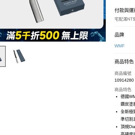
付款與運
宅配滿NT$
付款方式
品牌
信用卡一
WMF
信用卡分
商品特色
3 期 
商品編號
6 期 
合作金
10914280
華南商
合作金
即享券
上海商
商品特色
華南商
國泰世
德國W
LINE Pay
上海商
臺灣中
鑽炭塗
國泰世
匯豐（
Apple Pay
臺灣中
全新極致
聯邦商
匯豐（
準切割
街口支付
元大商
聯邦商
頂規Di
玉山商
元大商
Google Pa
台新國
高硬度