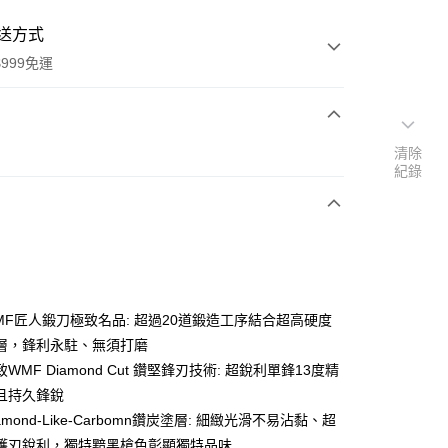
送方式
999免運
次付款
清除
紀錄
期付款
0 利率 每期
NT$5,933
21家銀行
0 利率 每期
NT$2,966
21家銀行
庫商業銀行
第一商業銀行
業銀行
彰化商業銀行
庫商業銀行
第一商業銀行
業儲蓄銀行
台北富邦商業銀行
業銀行
彰化商業銀行
華商業銀行
兆豐國際商業銀行
MF匠人鍛刀極致名品: 超過20道鍛造工序結合超高硬度
業儲蓄銀行
台北富邦商業銀行
小企業銀行
台中商業銀行
層，鋒利永駐、無須打磨
華商業銀行
兆豐國際商業銀行
台灣）商業銀行
華泰商業銀行
小企業銀行
台中商業銀行
WMF Diamond Cut 鑽堅鋒刃技術: 超銳利單鋒13度精
業銀行
遠東國際商業銀行
台灣）商業銀行
華泰商業銀行
且持久鋒銳
業銀行
永豐商業銀行
業銀行
遠東國際商業銀行
amond-Like-Carbomn鑽炭塗層: 細緻光滑不易沾黏、超
業銀行
星展（台灣）商業銀行
業銀行
永豐商業銀行
y
際商業銀行
中國信託商業銀行
護刃銳利，獨特黯黑槍色彰顯獨特品味