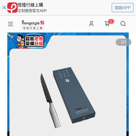
恆隆行線上購
開啟APP
立刻使用官方APP
0
1
/
3