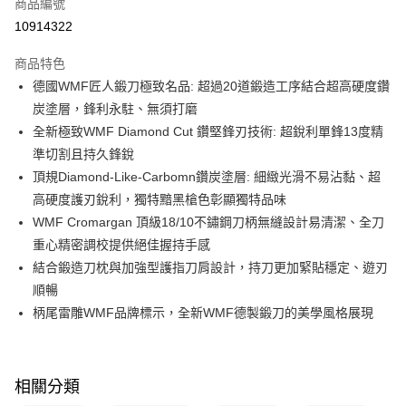
商品編號
華南商業銀行
彰化商業銀行
合作金庫商業銀行
第一商業銀行
10914322
即享券
上海商業儲蓄銀行
台北富邦商業銀行
華南商業銀行
彰化商業銀行
國泰世華商業銀行
兆豐國際商業銀行
LINE Pay
上海商業儲蓄銀行
台北富邦商業銀行
商品特色
臺灣中小企業銀行
台中商業銀行
國泰世華商業銀行
兆豐國際商業銀行
德國WMF匠人鍛刀極致名品: 超過20道鍛造工序結合超高硬度鑽
匯豐（台灣）商業銀行
華泰商業銀行
Apple Pay
臺灣中小企業銀行
台中商業銀行
炭塗層，鋒利永駐、無須打磨
聯邦商業銀行
遠東國際商業銀行
匯豐（台灣）商業銀行
華泰商業銀行
街口支付
元大商業銀行
永豐商業銀行
全新極致WMF Diamond Cut 鑽堅鋒刃技術: 超銳利單鋒13度精
聯邦商業銀行
遠東國際商業銀行
玉山商業銀行
星展（台灣）商業銀行
準切割且持久鋒銳
元大商業銀行
永豐商業銀行
Google Pay
台新國際商業銀行
中國信託商業銀行
玉山商業銀行
星展（台灣）商業銀行
頂規Diamond-Like-Carbomn鑽炭塗層: 細緻光滑不易沾黏、超
台灣樂天信用卡公司
台新國際商業銀行
中國信託商業銀行
ATM付款
高硬度護刃銳利，獨特黯黑槍色彰顯獨特品味
台灣樂天信用卡公司
WMF Cromargan 頂級18/10不鏽鋼刀柄無縫設計易清潔、全刀
運送方式
重心精密調校提供絕佳握持手感
結合鍛造刀枕與加強型護指刀肩設計，持刀更加緊貼穩定、遊刃
宅配
順暢
每筆NT$100，滿NT$999(含以上)免運費
柄尾雷雕WMF品牌標示，全新WMF德製鍛刀的美學風格展現
付款後門市自取
免運費
相關分類