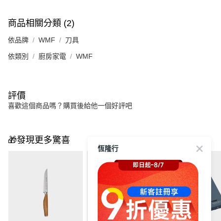
商品相關分類 (2)
依品牌
WMF
刀具
依類別
廚房家電
WMF
評價
喜歡這個商品嗎？購買後給他一個好評吧
🎁發現更多驚喜
恆隆行