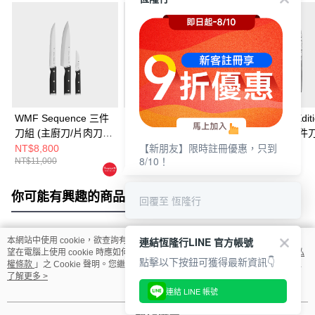
WMF Sequence 三件
WMF Ultimate 片肉刀
WMF Chef's Edit
刀組 (主廚刀/片肉刀/
20cm
Damasteel 三件
【新朋友】限時註冊優惠，只到
蔬果刀)
(主廚刀/片肉刀/
NT$8,800
NT$17,800
NT$58,800
8/10！
NT$11,000
NT$22,000
NT$74,000
刀)
你可能有興趣的商品
全站排行
回覆至 恆隆行
連結恆隆行LINE 官方帳號
本網站中使用 cookie，欲查詢有關本網站使用 cookie 方式之詳情，及若您不希
熱門標籤
望在電腦上使用 cookie 時應如何變更電腦的 cookie 設定，請參閱本網站「
隱私
點擊以下按鈕可獲得最新資訊👇
權條款
」之 Cookie 聲明。您繼續使用本網站即表示您同意本公司得按本網站使
用條款之 Cookie 聲明使用 cookie。
了解更多 >
連結 LINE 帳號