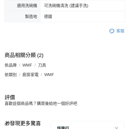
適用洗碗機
可洗碗機清洗 (建議手洗)
製造地
德國
客服
商品相關分類 (2)
依品牌
WMF
刀具
依類別
廚房家電
WMF
評價
喜歡這個商品嗎？購買後給他一個好評吧
🎁發現更多驚喜
恆隆行