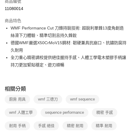
商品編號
華南商業銀行
彰化商業銀行
合作金庫商業銀行
第一商業銀行
11080014
即享券
上海商業儲蓄銀行
台北富邦商業銀行
華南商業銀行
彰化商業銀行
國泰世華商業銀行
兆豐國際商業銀行
LINE Pay
上海商業儲蓄銀行
台北富邦商業銀行
商品特色
臺灣中小企業銀行
台中商業銀行
國泰世華商業銀行
兆豐國際商業銀行
WMF Performance Cut 刀鋒持銳技術: 超銳利單鋒13度角創造
匯豐（台灣）商業銀行
華泰商業銀行
Apple Pay
臺灣中小企業銀行
台中商業銀行
絲滑下刀體驗、精準切割且持久鋒銳
聯邦商業銀行
遠東國際商業銀行
匯豐（台灣）商業銀行
華泰商業銀行
街口支付
元大商業銀行
永豐商業銀行
德國WMF嚴選X50CrMoV15鋼材: 韌硬兼具抗崩口、抗鏽防腐持
聯邦商業銀行
遠東國際商業銀行
玉山商業銀行
星展（台灣）商業銀行
久耐用
元大商業銀行
永豐商業銀行
Google Pay
台新國際商業銀行
中國信託商業銀行
玉山商業銀行
星展（台灣）商業銀行
全刀重心精密調校提供絕佳握持手感、人體工學電木塑膠手柄讓
台灣樂天信用卡公司
台新國際商業銀行
中國信託商業銀行
ATM付款
持刀更加緊貼穩定、遊刃順暢
台灣樂天信用卡公司
運送方式
宅配
相關分類
每筆NT$100，滿NT$999(含以上)免運費
廚房 用具
wmf 三德刀
wmf sequence
付款後門市自取
wmf 人體工學
sequence performance
精密 手感
免運費
耐用 手柄
手感 絕佳
精密 耐用
精準 耐用