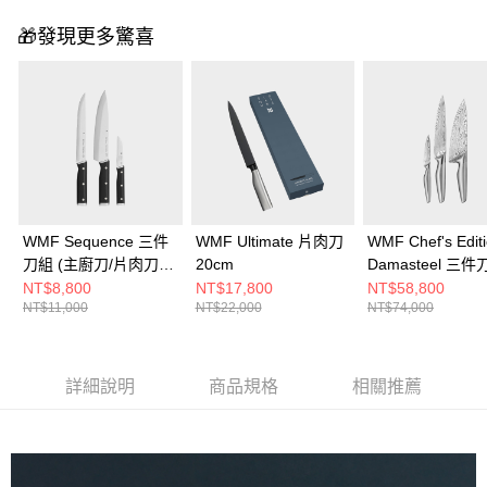
🎁發現更多驚喜
WMF Sequence 三件
WMF Ultimate 片肉刀
WMF Chef's Edit
刀組 (主廚刀/片肉刀/
20cm
Damasteel 三件
蔬果刀)
(主廚刀/片肉刀/
NT$8,800
NT$17,800
NT$58,800
NT$11,000
NT$22,000
NT$74,000
刀)
詳細說明
商品規格
相關推薦