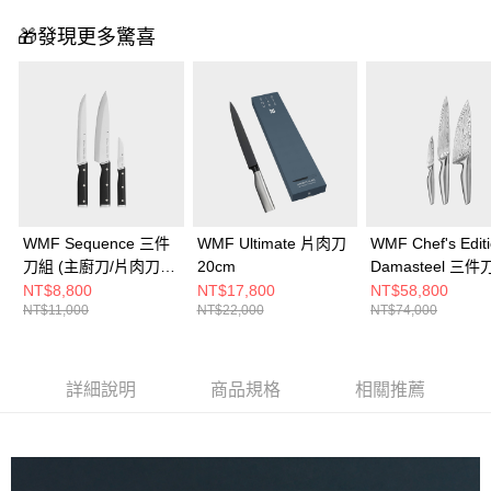
🎁發現更多驚喜
WMF Sequence 三件
WMF Ultimate 片肉刀
WMF Chef's Edit
刀組 (主廚刀/片肉刀/
20cm
Damasteel 三件
蔬果刀)
(主廚刀/片肉刀/
NT$8,800
NT$17,800
NT$58,800
NT$11,000
NT$22,000
NT$74,000
刀)
詳細說明
商品規格
相關推薦