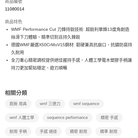
商品編號
華南商業銀行
彰化商業銀行
合作金庫商業銀行
第一商業銀行
11080014
即享券
上海商業儲蓄銀行
台北富邦商業銀行
華南商業銀行
彰化商業銀行
國泰世華商業銀行
兆豐國際商業銀行
LINE Pay
上海商業儲蓄銀行
台北富邦商業銀行
商品特色
臺灣中小企業銀行
台中商業銀行
國泰世華商業銀行
兆豐國際商業銀行
WMF Performance Cut 刀鋒持銳技術: 超銳利單鋒13度角創造
匯豐（台灣）商業銀行
華泰商業銀行
Apple Pay
臺灣中小企業銀行
台中商業銀行
絲滑下刀體驗、精準切割且持久鋒銳
聯邦商業銀行
遠東國際商業銀行
匯豐（台灣）商業銀行
華泰商業銀行
街口支付
元大商業銀行
永豐商業銀行
德國WMF嚴選X50CrMoV15鋼材: 韌硬兼具抗崩口、抗鏽防腐持
聯邦商業銀行
遠東國際商業銀行
玉山商業銀行
星展（台灣）商業銀行
久耐用
元大商業銀行
永豐商業銀行
Google Pay
台新國際商業銀行
中國信託商業銀行
玉山商業銀行
星展（台灣）商業銀行
全刀重心精密調校提供絕佳握持手感、人體工學電木塑膠手柄讓
台灣樂天信用卡公司
台新國際商業銀行
中國信託商業銀行
ATM付款
持刀更加緊貼穩定、遊刃順暢
台灣樂天信用卡公司
運送方式
宅配
相關分類
每筆NT$100，滿NT$999(含以上)免運費
廚房 用具
wmf 三德刀
wmf sequence
付款後門市自取
wmf 人體工學
sequence performance
精密 手感
免運費
耐用 手柄
手感 絕佳
精密 耐用
精準 耐用