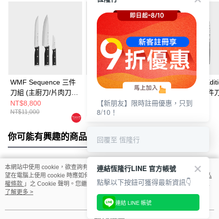
WMF Sequence 三件
WMF Ultimate 片肉刀
WMF Chef's Edit
刀組 (主廚刀/片肉刀/
20cm
Damasteel 三件
【新朋友】限時註冊優惠，只到
蔬果刀)
(主廚刀/片肉刀/
NT$8,800
NT$17,800
NT$58,800
8/10！
NT$11,000
NT$22,000
NT$74,000
刀)
你可能有興趣的商品
全站排行
回覆至 恆隆行
連結恆隆行LINE 官方帳號
本網站中使用 cookie，欲查詢有關本網站使用 cookie 方式之詳情，及若您不希
熱門標籤
望在電腦上使用 cookie 時應如何變更電腦的 cookie 設定，請參閱本網站「
隱私
點擊以下按鈕可獲得最新資訊👇
權條款
」之 Cookie 聲明。您繼續使用本網站即表示您同意本公司得按本網站使
用條款之 Cookie 聲明使用 cookie。
了解更多 >
連結 LINE 帳號