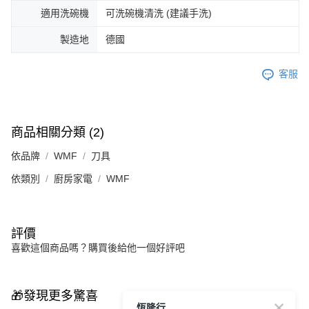
適用洗碗機
可洗碗機清洗 (建議手洗)
製造地
德國
客服
商品相關分類 (2)
依品牌
WMF
刀具
依類別
廚房家電
WMF
評價
喜歡這個商品嗎？購買後給他一個好評吧
🎁發現更多驚喜
恆隆行