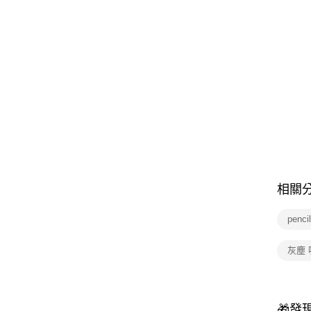
相關
penci
灰塵
🎁發