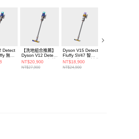
 Detect
【洗地組合推薦】
Dyson V15 Detect
【限量福利品】
uffy 無線
Dyson V12 Detect
Fluffy SV47 智慧
Dyson V12 Detec
Slim™ Fluffy 無線
無線吸塵器(全新升
Slim™ Fluffy 無線
8
NT$20,900
NT$18,900
NT$12,999
吸塵器 送專用收納
級 大容量集塵)
吸塵器
NT$27,900
NT$24,900
NT$21,900
架+洗地頭