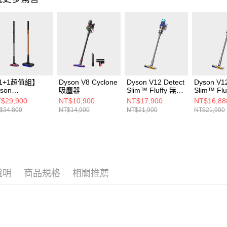
1+1超值組】
Dyson V8 Cyclone
Dyson V12 Detect
Dyson V12
son
吸塵器
Slim™ Fluffy 無線
Slim™ Fl
ncilVac™
吸塵器(滾筒組)
吸塵器
$29,900
NT$10,900
NT$17,900
NT$16,88
uffycones 筆型
$34,800
NT$14,900
NT$21,900
NT$21,900
塵器+Dyson
ncilWash 鉛筆
地機
說明
商品規格
相關推薦