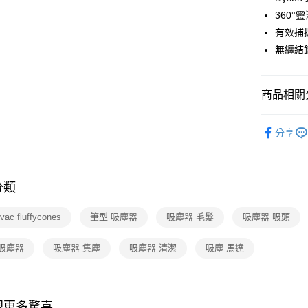
玉山商
台灣樂
360
台新國
ATM付款
台灣樂
有效捕捉
無纏結
運送方式
宅配
商品相關分
每筆NT$1
依品牌
分享
依類別
分類
lvac fluffycones
筆型 吸塵器
吸塵器 毛髮
吸塵器 吸頭
 吸塵器
吸塵器 集塵
吸塵器 清潔
吸塵 馬達
現更多驚喜