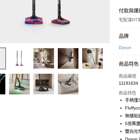
付款與運
宅配滿NT$
付款方式
品牌
信用卡一
Dyson
信用卡分
商品特色
3 期 
商品編號
6 期 
合作金
11191634
華南商
合作金
即享券
上海商
商品特色
華南商
國泰世
手柄僅
LINE Pay
上海商
臺灣中
Fluf
國泰世
匯豐（
Apple Pay
臺灣中
無縫貼
聯邦商
匯豐（
5倍集
街口支付
元大商
聯邦商
雙向光
玉山商
元大商
Google Pa
台新國
Dyso