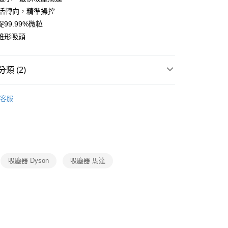
業銀行
星展（台灣）商業銀行
天信用卡公司
°靈活轉向，精準操控
際商業銀行
中國信託商業銀行
天信用卡公司
99.99%微粒
錐形吸頭
類 (2)
00，滿NT$999(含以上)免運費
Dyson
吸塵器
客服
清潔家電
Dyson
吸塵器 Dyson
吸塵器 馬達