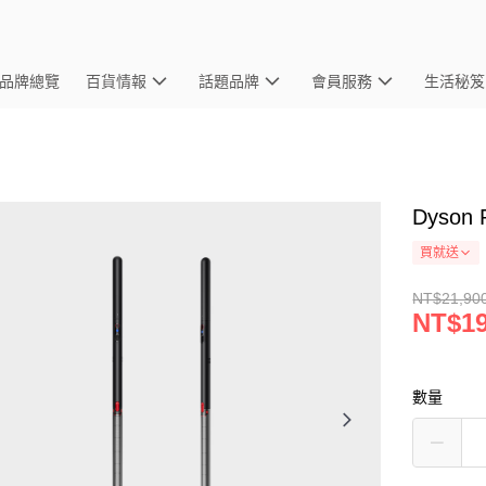
品牌總覽
百貨情報
話題品牌
會員服務
生活秘笈
Dyson 
買就送
NT$21,90
NT$19
數量