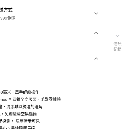
送方式
999免運
次付款
清除
紀錄
期付款
0 利率 每期
NT$6,633
21家銀行
0 利率 每期
NT$3,316
21家銀行
庫商業銀行
第一商業銀行
業銀行
彰化商業銀行
庫商業銀行
第一商業銀行
業儲蓄銀行
台北富邦商業銀行
業銀行
彰化商業銀行
華商業銀行
兆豐國際商業銀行
38毫米，單手輕鬆操作
業儲蓄銀行
台北富邦商業銀行
小企業銀行
台中商業銀行
fycones™ 四錐全向吸頭，毛髮零纏繞
華商業銀行
兆豐國際商業銀行
台灣）商業銀行
華泰商業銀行
小企業銀行
台中商業銀行
邊，清潔難以觸達的邊角
業銀行
遠東國際商業銀行
台灣）商業銀行
華泰商業銀行
塵，免觸碰清空集塵筒
業銀行
永豐商業銀行
業銀行
遠東國際商業銀行
學探測， 灰塵清晰可見
業銀行
星展（台灣）商業銀行
業銀行
永豐商業銀行
y
際商業銀行
中國信託商業銀行
n 最小、最快吸塵馬達