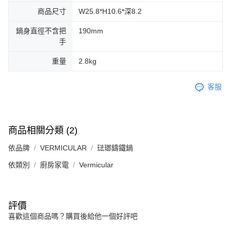
商品尺寸
W25.8*H10.6*深8.2
鍋身直徑不含把
190mm
手
重量
2.8kg
客服
商品相關分類 (2)
依品牌
VERMICULAR
琺瑯鑄鐵鍋
依類別
廚房家電
Vermicular
評價
喜歡這個商品嗎？購買後給他一個好評吧