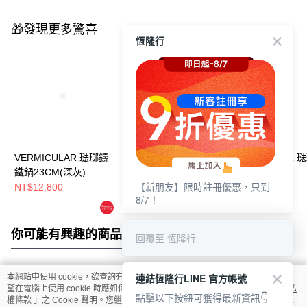
🎁發現更多驚喜
恆隆行
VERMICULAR 琺瑯鑄
VERMICULAR 琺瑯鑄
VERMICULAR 
鐵鍋23CM(深灰)
鐵鍋19CM(碳黑)
鐵鍋19CM(白)
【新朋友】限時註冊優惠，只到
NT$12,800
NT$8,800
NT$8,800
8/7！
你可能有興趣的商品
全站排行
回覆至 恆隆行
連結恆隆行LINE 官方帳號
本網站中使用 cookie，欲查詢有關本網站使用 cookie 方式之詳情，及若您不希
熱門標籤
望在電腦上使用 cookie 時應如何變更電腦的 cookie 設定，請參閱本網站「
隱私
點擊以下按鈕可獲得最新資訊👇
權條款
」之 Cookie 聲明。您繼續使用本網站即表示您同意本公司得按本網站使