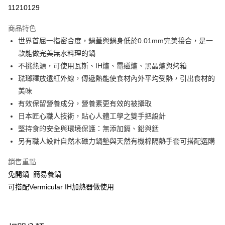
華南商業銀行
彰化商業銀行
合作金庫商業銀行
第一商業銀行
11210129
即享券
上海商業儲蓄銀行
台北富邦商業銀行
華南商業銀行
彰化商業銀行
國泰世華商業銀行
兆豐國際商業銀行
LINE Pay
上海商業儲蓄銀行
台北富邦商業銀行
商品特色
臺灣中小企業銀行
台中商業銀行
國泰世華商業銀行
兆豐國際商業銀行
世界首屈一指密合度，鍋蓋與鍋身低於0.01mm完美接合，是一
匯豐（台灣）商業銀行
華泰商業銀行
Apple Pay
臺灣中小企業銀行
台中商業銀行
款能做完美無水料理的鍋
聯邦商業銀行
遠東國際商業銀行
匯豐（台灣）商業銀行
華泰商業銀行
街口支付
元大商業銀行
永豐商業銀行
不挑熱源，可使用瓦斯、IH爐、電磁爐、黑晶爐與烤箱
聯邦商業銀行
遠東國際商業銀行
玉山商業銀行
星展（台灣）商業銀行
琺瑯釋放遠紅外線，傳遞熱能使食材內外平均受熱，引出食材的
元大商業銀行
永豐商業銀行
Google Pay
台新國際商業銀行
中國信託商業銀行
玉山商業銀行
星展（台灣）商業銀行
美味
台灣樂天信用卡公司
台新國際商業銀行
中國信託商業銀行
ATM付款
有效保留營養成分，營養素更有效的被攝取
台灣樂天信用卡公司
日本匠心職人技術，貼心人體工學之雙手把設計
運送方式
堅持食的安全與環境保護：無添加鎘、鉛與錳
另有職人設計自然木磁力鍋墊與天然有機棉隔熱手套可搭配選購
宅配
每筆NT$100，滿NT$999(含以上)免運費
銷售重點
付款後門市自取
免開鍋 簡易養鍋
可搭配Vermicular IH加熱器做使用
免運費