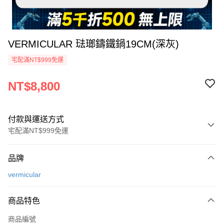
VERMICULAR 琺瑯鑄鐵鍋19CM(深灰)
宅配滿NT$999免運
NT$8,800
付款與運送方式
宅配滿NT$999免運
付款方式
品牌
信用卡一次付款
vermicular
信用卡分期付款
3 期 0 利率 每期
NT$2,933
21家銀行
商品特色
6 期 0 利率 每期
NT$1,466
21家銀行
合作金庫商業銀行
第一商業銀行
商品編號