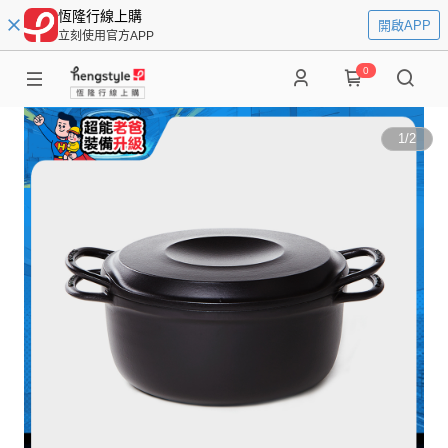
恆隆行線上購
開啟APP
立刻使用官方APP
0
1
/
2