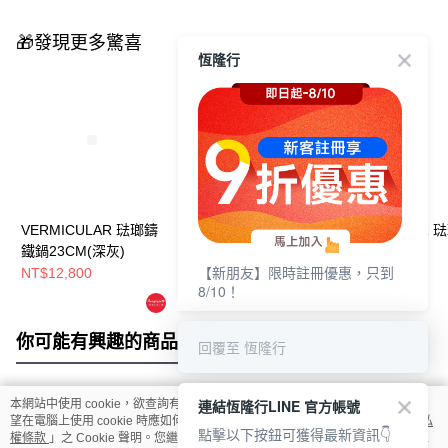
🎁發現更多驚喜
恆隆行
VERMICULAR 琺瑯鑄
VERMICULAR 琺瑯鑄
VERMICULAR 
鐵鍋23CM(深灰)
鐵鍋19CM(碳黑)
鐵鍋19CM(白)
【新朋友】限時註冊優惠，只到
NT$12,800
NT$8,800
NT$8,800
8/10！
你可能有興趣的商品
全站排行
回覆至 恆隆行
連結恆隆行LINE 官方帳號
本網站中使用 cookie，欲查詢有關本網站使用 cookie 方式之詳情，及若您不希
熱門標籤
望在電腦上使用 cookie 時應如何變更電腦的 cookie 設定，請參閱本網站「
隱私
點擊以下按鈕可獲得最新資訊👇
權條款
」之 Cookie 聲明。您繼續使用本網站即表示您同意本公司得按本網站使