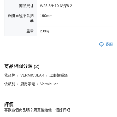
商品尺寸
W25.8*H10.6*深8.2
鍋身直徑不含把
190mm
手
重量
2.8kg
客服
商品相關分類 (2)
依品牌
VERMICULAR
琺瑯鑄鐵鍋
依類別
廚房家電
Vermicular
評價
喜歡這個商品嗎？購買後給他一個好評吧