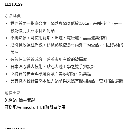
華南商業銀行
彰化商業銀行
合作金庫商業銀行
第一商業銀行
11210129
即享券
上海商業儲蓄銀行
台北富邦商業銀行
華南商業銀行
彰化商業銀行
國泰世華商業銀行
兆豐國際商業銀行
LINE Pay
上海商業儲蓄銀行
台北富邦商業銀行
商品特色
臺灣中小企業銀行
台中商業銀行
國泰世華商業銀行
兆豐國際商業銀行
世界首屈一指密合度，鍋蓋與鍋身低於0.01mm完美接合，是一
匯豐（台灣）商業銀行
華泰商業銀行
Apple Pay
臺灣中小企業銀行
台中商業銀行
款能做完美無水料理的鍋
聯邦商業銀行
遠東國際商業銀行
匯豐（台灣）商業銀行
華泰商業銀行
街口支付
元大商業銀行
永豐商業銀行
不挑熱源，可使用瓦斯、IH爐、電磁爐、黑晶爐與烤箱
聯邦商業銀行
遠東國際商業銀行
玉山商業銀行
星展（台灣）商業銀行
琺瑯釋放遠紅外線，傳遞熱能使食材內外平均受熱，引出食材的
元大商業銀行
永豐商業銀行
Google Pay
台新國際商業銀行
中國信託商業銀行
玉山商業銀行
星展（台灣）商業銀行
美味
台灣樂天信用卡公司
台新國際商業銀行
中國信託商業銀行
ATM付款
有效保留營養成分，營養素更有效的被攝取
台灣樂天信用卡公司
日本匠心職人技術，貼心人體工學之雙手把設計
運送方式
堅持食的安全與環境保護：無添加鎘、鉛與錳
另有職人設計自然木磁力鍋墊與天然有機棉隔熱手套可搭配選購
宅配
每筆NT$100，滿NT$999(含以上)免運費
銷售重點
付款後門市自取
免開鍋 簡易養鍋
可搭配Vermicular IH加熱器做使用
免運費