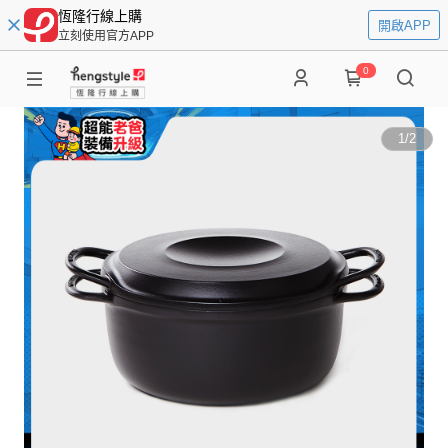
恆隆行線上購
開啟APP
立刻使用官方APP
0
1
/
2