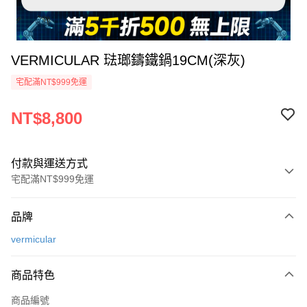
VERMICULAR 琺瑯鑄鐵鍋19CM(深灰)
宅配滿NT$999免運
NT$8,800
付款與運送方式
宅配滿NT$999免運
付款方式
品牌
信用卡一次付款
vermicular
信用卡分期付款
3 期 0 利率 每期
NT$2,933
21家銀行
商品特色
6 期 0 利率 每期
NT$1,466
21家銀行
合作金庫商業銀行
第一商業銀行
商品編號