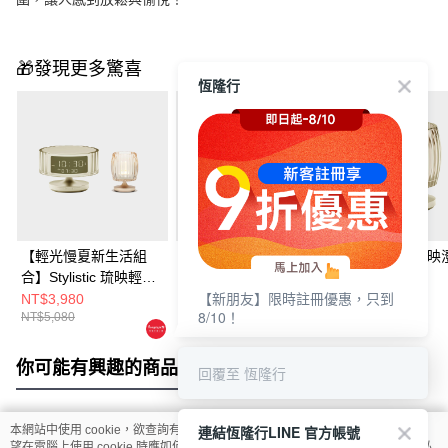
🎁發現更多驚喜
恆隆行
【輕光慢夏新生活組
【典雅Dream組合】
STYLISTIC 琉
合】Stylistic 琉映輕觸
STYLISTIC 琉映情境
情境燈 M
【新朋友】限時註冊優惠，只到
喚醒鬧鐘+琉映澄波情
燭燈+ 琉映澄波情境燈
NT$3,980
NT$5,280
NT$1,680
8/10！
NT$5,080
NT$7,380
NT$2,080
境燈 M
M+L
你可能有興趣的商品
全站排行
回覆至 恆隆行
連結恆隆行LINE 官方帳號
本網站中使用 cookie，欲查詢有關本網站使用 cookie 方式之詳情，及若您不希
熱門標籤
望在電腦上使用 cookie 時應如何變更電腦的 cookie 設定，請參閱本網站「
隱私