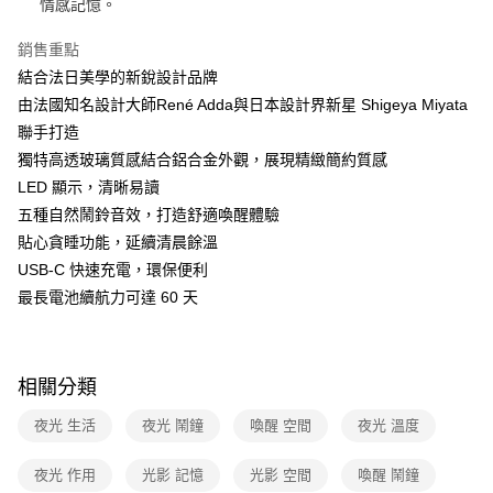
玉山商業銀行
星展（台灣）商業銀行
情感記憶。
台灣樂天信用卡公司
台新國際商業銀行
中國信託商業銀行
ATM付款
台灣樂天信用卡公司
銷售重點
結合法日美學的新銳設計品牌
運送方式
由法國知名設計大師René Adda與日本設計界新星 Shigeya Miyata
宅配
聯手打造
每筆NT$100，滿NT$999(含以上)免運費
獨特高透玻璃質感結合鋁合金外觀，展現精緻簡約質感
付款後門市自取
LED 顯示，清晰易讀
五種自然鬧鈴音效，打造舒適喚醒體驗
免運費
貼心貪睡功能，延續清晨餘溫
USB-C 快速充電，環保便利
最長電池續航力可達 60 天
相關分類
夜光 生活
夜光 鬧鐘
喚醒 空間
夜光 溫度
夜光 作用
光影 記憶
光影 空間
喚醒 鬧鐘