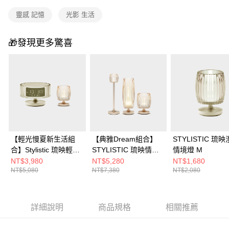
靈感 記憶
光影 生活
🎁發現更多驚喜
【輕光慢夏新生活組
【典雅Dream組合】
STYLISTIC 琉
合】Stylistic 琉映輕觸
STYLISTIC 琉映情境
情境燈 M
喚醒鬧鐘+琉映澄波情
燭燈+ 琉映澄波情境燈
NT$3,980
NT$5,280
NT$1,680
NT$5,080
NT$7,380
NT$2,080
境燈 M
M+L
詳細說明
商品規格
相關推薦