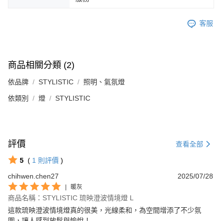
客服
商品相關分類 (2)
依品牌
STYLISTIC
照明、氣氛燈
依類別
燈
STYLISTIC
評價
查看全部
5
(
1
則評價
)
chihwen.chen27
2025/07/28
|
暖灰
商品名稱：STYLISTIC 琉映澄波情境燈 L
這款琉映澄波情境燈真的很美，光線柔和，為空間增添了不少氛
圍，讓人感到放鬆與愉悅！