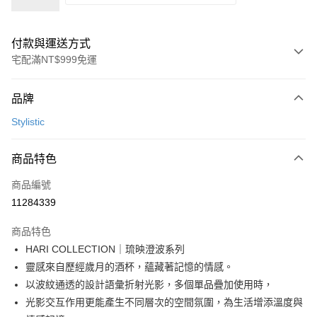
付款與運送方式
宅配滿NT$999免運
付款方式
品牌
信用卡一次付款
Stylistic
信用卡分期付款
3 期 0 利率 每期
NT$1,326
21家銀行
商品特色
6 期 0 利率 每期
NT$663
21家銀行
合作金庫商業銀行
第一商業銀行
商品編號
華南商業銀行
彰化商業銀行
合作金庫商業銀行
第一商業銀行
11284339
即享券
上海商業儲蓄銀行
台北富邦商業銀行
華南商業銀行
彰化商業銀行
國泰世華商業銀行
兆豐國際商業銀行
LINE Pay
上海商業儲蓄銀行
台北富邦商業銀行
商品特色
臺灣中小企業銀行
台中商業銀行
國泰世華商業銀行
兆豐國際商業銀行
HARI COLLECTION｜琉映澄波系列
匯豐（台灣）商業銀行
華泰商業銀行
Apple Pay
臺灣中小企業銀行
台中商業銀行
靈感來自歷經歲月的酒杯，蘊藏著記憶的情感。
聯邦商業銀行
遠東國際商業銀行
匯豐（台灣）商業銀行
華泰商業銀行
街口支付
元大商業銀行
永豐商業銀行
以波紋通透的設計語彙折射光影，多個單品疊加使用時，
聯邦商業銀行
遠東國際商業銀行
玉山商業銀行
星展（台灣）商業銀行
光影交互作用更能產生不同層次的空間氛圍，為生活增添溫度與
元大商業銀行
永豐商業銀行
Google Pay
台新國際商業銀行
中國信託商業銀行