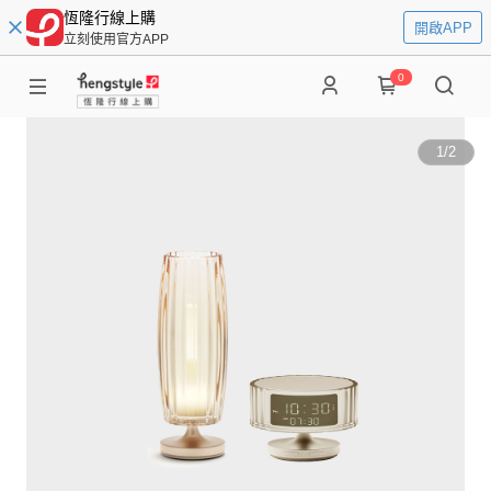
恆隆行線上購
開啟APP
立刻使用官方APP
0
1
/
2