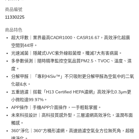
6 期 0 利率 每期
NT$7,650
21家銀行
合作金庫商業銀行
第一商業銀行
商品編號
華南商業銀行
彰化商業銀行
合作金庫商業銀行
第一商業銀行
11330225
即享券
上海商業儲蓄銀行
台北富邦商業銀行
華南商業銀行
彰化商業銀行
國泰世華商業銀行
兆豐國際商業銀行
LINE Pay
上海商業儲蓄銀行
台北富邦商業銀行
商品特色
臺灣中小企業銀行
台中商業銀行
國泰世華商業銀行
兆豐國際商業銀行
超大坪數｜業界最高CADR1000、CASR16.67，高效淨化超廣
匯豐（台灣）商業銀行
華泰商業銀行
Apple Pay
臺灣中小企業銀行
台中商業銀行
空間到44坪。
聯邦商業銀行
遠東國際商業銀行
匯豐（台灣）商業銀行
華泰商業銀行
街口支付
元大商業銀行
永豐商業銀行
光速滅菌｜隱藏式UVC紫外線殺菌燈，殲滅7大有害病菌。
聯邦商業銀行
遠東國際商業銀行
玉山商業銀行
星展（台灣）商業銀行
多參數偵測｜隨時精準監控空氣品質PM2.5、TVOC、溫度、濕
元大商業銀行
永豐商業銀行
Google Pay
台新國際商業銀行
中國信託商業銀行
玉山商業銀行
星展（台灣）商業銀行
度。
台灣樂天信用卡公司
台新國際商業銀行
中國信託商業銀行
ATM付款
分解甲醛｜「專利HiSiv™」不只吸附更分解甲醛為空氣中的二氧
台灣樂天信用卡公司
化碳&水。
運送方式
五重過濾｜搭載「H13 Certified HEPA濾網」高效淨化0.3μm更
小微粒達99.97%。
宅配
APP操作｜手機APP介面操作，一手輕鬆掌握。
每筆NT$100，滿NT$999(含以上)免運費
未來科技設計｜高科技質感外型，三層濾網高效淨化，溫潤布面
觸感。
360°淨化｜360°方桶形濾網，高速過濾空氣全方位無死角，超極
速淨化。