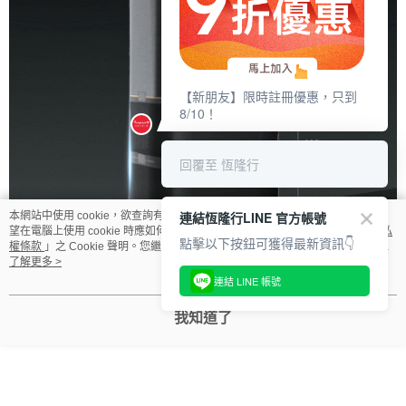
【新朋友】限時註冊優惠，只到
8/10！
回覆至 恆隆行
連結恆隆行LINE 官方帳號
本網站中使用 cookie，欲查詢有關本網站使用 cookie 方式之詳情，及若您不希
望在電腦上使用 cookie 時應如何變更電腦的 cookie 設定，請參閱本網站「
隱私
點擊以下按鈕可獲得最新資訊👇
權條款
」之 Cookie 聲明。您繼續使用本網站即表示您同意本公司得按本網站使
用條款之 Cookie 聲明使用 cookie。
了解更多 >
連結 LINE 帳號
我知道了