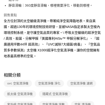
靜音滑輪｜360度靜音滑輪，哪裡需要淨化，移動到哪裡。
銷售重點
全方位封頂的太空艙級清淨機，帶著純淨空氣降臨地表。來自美
國，超過130年的環境控制技術研發，並被NASA指定承製太空梭內
環境控制系統，是守護空氣品質的專家。\ 呼吸太空艙級的超淨空氣
/ 高效、殺菌、分解甲醛『美國專利HiSiv™ 甲醛分解淨化』、『超
廣適用坪數44坪 超高效』、『UVC滅除7大細菌/病毒』、『空氣品
質多參數偵測』太空機 X1000超淨化空氣清淨機，讓你的空間擁有
地表最高標準的空氣。
相關分類
uvc 空氣清淨機
空氣清淨機 淨化
空氣清淨機 濾網
航太級 空氣清淨機
隱藏式 空氣清淨機
紫外線 空氣清淨機
空氣清淨機 坪數
空氣 清淨機