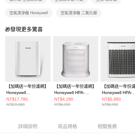
空氣清淨機 Honeywell
空氣清淨機 二氧化碳
🎁發現更多驚喜
【加碼送一年份濾網】
【加碼送一年份濾網】
【加碼送一年份
Honeywell
Honeywell HPA-
Honeywell HPA-
HPA400WTW 純淨空
100APTW 抗敏空氣清
5150WTWV1 淨
NT$17,780
NT$4,290
NT$5,880
NT$25,880
NT$6,990
NT$8,990
氣清淨機
淨機
氣清淨機
詳細說明
商品規格
相關推薦