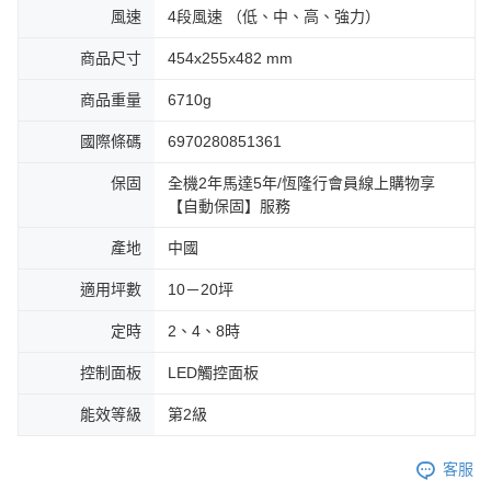
風速
4段風速 （低、中、高、強力）
商品尺寸
454x255x482 mm
商品重量
6710g
國際條碼
6970280851361
保固
全機2年馬達5年/恆隆行會員線上購物享
【自動保固】服務
產地
中國
適用坪數
10－20坪
定時
2、4、8時
控制面板
LED觸控面板
能效等級
第2級
客服