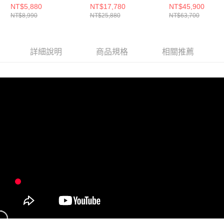
5150WTWV1 淨味空
HPA400WTW 純淨空
級超淨化空氣清
NT$5,880
NT$17,780
NT$45,900
NT$8,990
NT$25,880
NT$63,700
氣清淨機
氣清淨機
詳細說明
商品規格
相關推薦