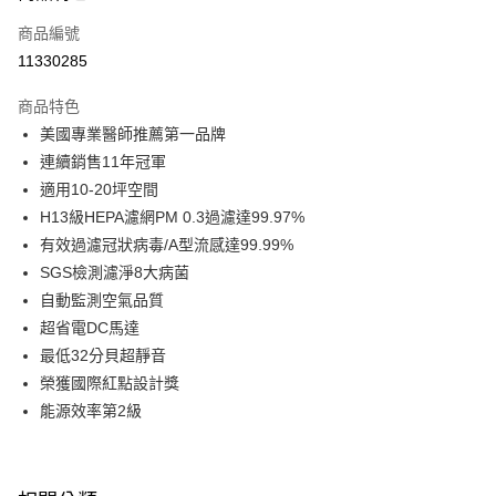
6 期 0 利率 每期
NT$1,581
21家銀行
合作金庫商業銀行
第一商業銀行
商品編號
華南商業銀行
彰化商業銀行
合作金庫商業銀行
第一商業銀行
11330285
即享券
上海商業儲蓄銀行
台北富邦商業銀行
華南商業銀行
彰化商業銀行
國泰世華商業銀行
兆豐國際商業銀行
LINE Pay
上海商業儲蓄銀行
台北富邦商業銀行
商品特色
臺灣中小企業銀行
台中商業銀行
國泰世華商業銀行
兆豐國際商業銀行
美國專業醫師推薦第一品牌
匯豐（台灣）商業銀行
華泰商業銀行
Apple Pay
臺灣中小企業銀行
台中商業銀行
連續銷售11年冠軍
聯邦商業銀行
遠東國際商業銀行
匯豐（台灣）商業銀行
華泰商業銀行
街口支付
元大商業銀行
永豐商業銀行
適用10-20坪空間
聯邦商業銀行
遠東國際商業銀行
玉山商業銀行
星展（台灣）商業銀行
H13級HEPA濾網PM 0.3過濾達99.97%
元大商業銀行
永豐商業銀行
Google Pay
台新國際商業銀行
中國信託商業銀行
玉山商業銀行
星展（台灣）商業銀行
有效過濾冠狀病毒/A型流感達99.99%
台灣樂天信用卡公司
台新國際商業銀行
中國信託商業銀行
ATM付款
SGS檢測濾淨8大病菌
台灣樂天信用卡公司
自動監測空氣品質
運送方式
超省電DC馬達
最低32分貝超靜音
宅配
榮獲國際紅點設計獎
每筆NT$100，滿NT$999(含以上)免運費
能源效率第2級