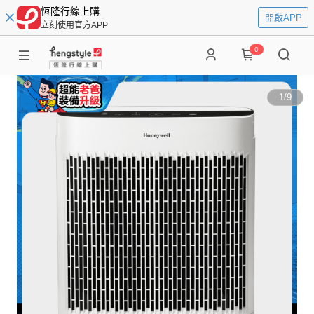
恆隆行線上購
開啟APP
立刻使用官方APP
0
1
/
9