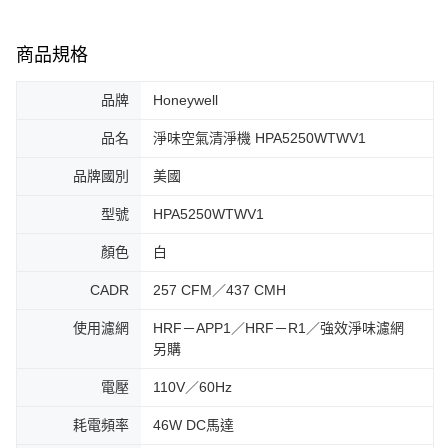
商品規格
品牌
Honeywell
品名
淨味空氣清淨機 HPA5250WTWV1
品牌國別
美國
型號
HPA5250WTWV1
顏色
白
CADR
257 CFM／437 CMH
使用濾網
HRF－APP1／HRF－R1／強效淨味濾網
另購
電壓
110V／60Hz
耗電頻率
46W DC馬達